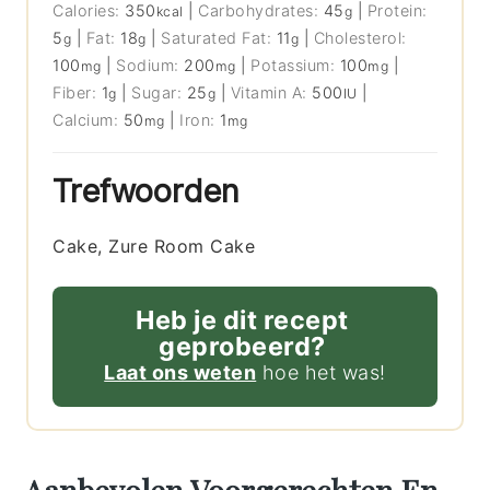
Calories:
350
|
Carbohydrates:
45
|
Protein:
kcal
g
5
|
Fat:
18
|
Saturated Fat:
11
|
Cholesterol:
g
g
g
100
|
Sodium:
200
|
Potassium:
100
|
mg
mg
mg
Fiber:
1
|
Sugar:
25
|
Vitamin A:
500
|
g
g
IU
Calcium:
50
|
Iron:
1
mg
mg
Trefwoorden
Cake, Zure Room Cake
Heb je dit recept
geprobeerd?
Laat ons weten
hoe het was!