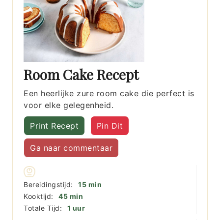
Room Cake Recept
Een heerlijke zure room cake die perfect is
voor elke gelegenheid.
Print Recept
Pin Dit
Ga naar commentaar
minuten
Bereidingstijd:
15
min
minuten
Kooktijd:
45
min
uur
Totale Tijd:
1
uur