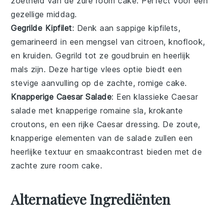
zoetheid van de
zure room cake
. Perfect voor een
gezellige middag.
Gegrilde Kipfilet
: Denk aan sappige
kipfilets
,
gemarineerd in een mengsel van
citroen
,
knoflook
,
en
kruiden
. Gegrild tot ze goudbruin en heerlijk
mals zijn. Deze hartige
vlees
optie biedt een
stevige aanvulling op de zachte, romige
cake
.
Knapperige Caesar Salade
: Een klassieke
Caesar
salade
met knapperige
romaine sla
, krokante
croutons
, en een rijke
Caesar dressing
. De zoute,
knapperige elementen van de salade zullen een
heerlijke textuur en smaakcontrast bieden met de
zachte
zure room cake
.
Alternatieve Ingrediënten