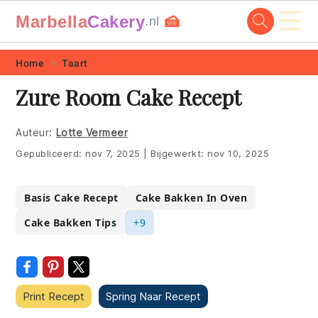
☰
Marbella
Cakery
🍰
.nl
Skip
Skip
Skip
Skip
Home
Taart
to
to
to
to
Zure Room Cake Recept
primary
main
primary
footer
navigation
content
sidebar
Auteur:
Lotte Vermeer
Gepubliceerd:
nov 7, 2025
|
Bijgewerkt:
nov 10, 2025
Basis Cake Recept
Cake Bakken In Oven
Cake Bakken Tips
+9
Print Recept
Spring Naar Recept