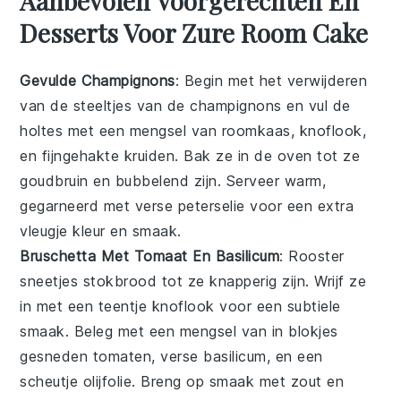
Aanbevolen Voorgerechten En
Desserts Voor Zure Room Cake
Gevulde Champignons
: Begin met het verwijderen
van de steeltjes van de
champignons
en vul de
holtes met een mengsel van
roomkaas
,
knoflook
,
en fijngehakte
kruiden
. Bak ze in de oven tot ze
goudbruin en bubbelend zijn. Serveer warm,
gegarneerd met verse
peterselie
voor een extra
vleugje kleur en smaak.
Bruschetta Met Tomaat En Basilicum
: Rooster
sneetjes
stokbrood
tot ze knapperig zijn. Wrijf ze
in met een teentje
knoflook
voor een subtiele
smaak. Beleg met een mengsel van in blokjes
gesneden
tomaten
, verse
basilicum
, en een
scheutje
olijfolie
. Breng op smaak met
zout
en