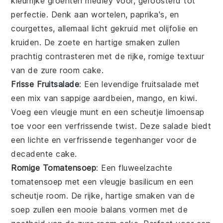
kleurrijke
groenten
medley voor, geroosterd tot
perfectie. Denk aan
wortelen
,
paprika's
, en
courgettes
, allemaal licht gekruid met
olijfolie
en
kruiden
. De zoete en hartige smaken zullen
prachtig contrasteren met de rijke, romige textuur
van de
zure room cake
.
Frisse Fruitsalade
: Een levendige
fruitsalade
met
een mix van sappige
aardbeien
,
mango
, en
kiwi
.
Voeg een vleugje
munt
en een scheutje
limoensap
toe voor een verfrissende twist. Deze salade biedt
een lichte en verfrissende tegenhanger voor de
decadente
cake
.
Romige Tomatensoep
: Een fluweelzachte
tomatensoep
met een vleugje
basilicum
en een
scheutje
room
. De rijke, hartige smaken van de
soep zullen een mooie balans vormen met de