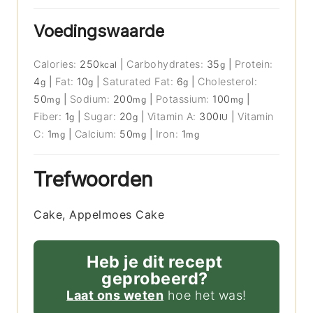
Voedingswaarde
Calories:
250
|
Carbohydrates:
35
|
Protein:
kcal
g
4
|
Fat:
10
|
Saturated Fat:
6
|
Cholesterol:
g
g
g
50
|
Sodium:
200
|
Potassium:
100
|
mg
mg
mg
Fiber:
1
|
Sugar:
20
|
Vitamin A:
300
|
Vitamin
g
g
IU
C:
1
|
Calcium:
50
|
Iron:
1
mg
mg
mg
Trefwoorden
Cake, Appelmoes Cake
Heb je dit recept
geprobeerd?
Laat ons weten
hoe het was!