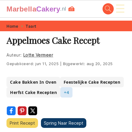
☰
Marbella
Cakery
🍰
.nl
Skip
Skip
Skip
Skip
Home
Taart
to
to
to
to
Appelmoes Cake Recept
primary
main
primary
footer
navigation
content
sidebar
Auteur:
Lotte Vermeer
Gepubliceerd:
jun 11, 2025
|
Bijgewerkt:
aug 20, 2025
Cake Bakken In Oven
Feestelijke Cake Recepten
Herfst Cake Recepten
+4
Print Recept
Spring Naar Recept