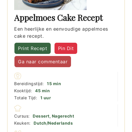
Appelmoes Cake Recept
Een heerlijke en eenvoudige appelmoes
cake recept.
Print Recept
Pin Dit
Ga naar commentaar
minuten
Bereidingstijd:
15
min
minuten
Kooktijd:
45
min
uur
Totale Tijd:
1
uur
Cursus:
Dessert, Nagerecht
Keuken:
Dutch/Nederlands