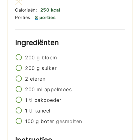
Calorieën:
250
kcal
Porties:
8
porties
Ingrediënten
200
g
bloem
200
g
suiker
2
eieren
200
ml
appelmoes
1
tl
bakpoeder
1
tl
kaneel
100
g
boter
gesmolten