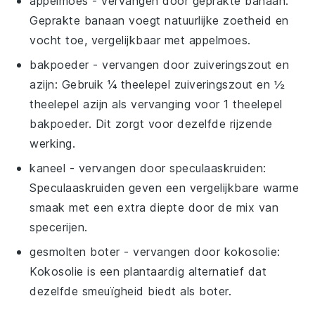
appelmoes
- vervangen door
geprakte banaan
:
Geprakte banaan voegt natuurlijke zoetheid en
vocht toe, vergelijkbaar met appelmoes.
bakpoeder
- vervangen door
zuiveringszout en
azijn
: Gebruik ¼ theelepel zuiveringszout en ½
theelepel azijn als vervanging voor 1 theelepel
bakpoeder. Dit zorgt voor dezelfde rijzende
werking.
kaneel
- vervangen door
speculaaskruiden
:
Speculaaskruiden geven een vergelijkbare warme
smaak met een extra diepte door de mix van
specerijen.
gesmolten boter
- vervangen door
kokosolie
:
Kokosolie is een plantaardig alternatief dat
dezelfde smeuïgheid biedt als boter.