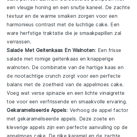
een vleugje
honing
en een snufje
kaneel
. De zachte
textuur en de warme smaken zorgen voor een
harmonieus contrast met de luchtige cake. Een
ware herfstige traktatie die je smaakpapillen zal
verrassen.
Salade Met Geitenkaas En Walnoten
: Een frisse
salade
met romige
geitenkaas
en knapperige
walnoten
. De combinatie van de hartige
kaas
en
de nootachtige crunch zorgt voor een perfecte
balans met de zoetheid van de
appelmoes
cake.
Voeg wat verse
spinazie
en een lichte
vinaigrette
toe voor een verfrissende en smaakvolle ervaring.
Gekarameliseerde Appels
: Verhoog de
appel
factor
met gekarameliseerde
appels
. Deze zoete en
kleverige
appels
zijn een perfecte aanvulling op de
appelmoes
cake. De rijke karamel en de zachte