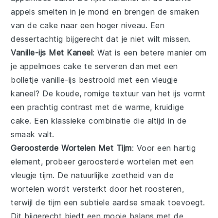
appels
smelten in je mond en brengen de smaken
van de cake naar een hoger niveau. Een
dessertachtig bijgerecht dat je niet wilt missen.
Vanille-ijs Met Kaneel
: Wat is een betere manier om
je
appelmoes
cake te serveren dan met een
bolletje
vanille-ijs
bestrooid met een vleugje
kaneel
? De koude, romige textuur van het
ijs
vormt
een prachtig contrast met de warme, kruidige
cake. Een klassieke combinatie die altijd in de
smaak valt.
Geroosterde Wortelen Met Tijm
: Voor een hartig
element, probeer geroosterde
wortelen
met een
vleugje
tijm
. De natuurlijke zoetheid van de
wortelen
wordt versterkt door het roosteren,
terwijl de
tijm
een subtiele aardse smaak toevoegt.
Dit bijgerecht biedt een mooie balans met de