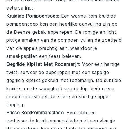
eetervaring.
Kruidige Pompoensoep
: Een warme kom
kruidige
pompoensoep
kan een heerlijke aanvulling zijn op
de
Deense gebak appelrepen
. De romige en licht
pittige smaken van de
pompoen
vullen de zoetheid
van de
appels
prachtig aan, waardoor je
smaakpapillen een feest beleven.
Gegrilde Kipfilet Met Rozemarijn
: Voor een hartige
twist, serveer de
appelrepen
met een sappige
gegrilde kipfilet
gekruid met
rozemarijn
. De subtiele
kruiden en de sappigheid van de
kip
bieden een
mooi contrast met de zoete en kruidige
appel
topping.
Frisse Komkommersalade
: Een lichte en
verfrissende
komkommersalade
met een vleugje
dille
en
citroen
kan de perfecte tegenhanger zijn