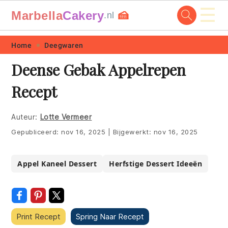
☰
Marbella
Cakery
🍰
.nl
Skip
Skip
Skip
Skip
Home
Deegwaren
to
to
to
to
Deense Gebak Appelrepen
primary
main
primary
footer
Recept
navigation
content
sidebar
Auteur:
Lotte Vermeer
Gepubliceerd:
nov 16, 2025
|
Bijgewerkt:
nov 16, 2025
Appel Kaneel Dessert
Herfstige Dessert Ideeën
Print Recept
Spring Naar Recept