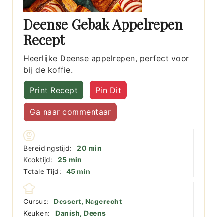
Deense Gebak Appelrepen
Recept
Heerlijke Deense appelrepen, perfect voor
bij de koffie.
Print Recept
Pin Dit
Ga naar commentaar
minuten
Bereidingstijd:
20
min
minuten
Kooktijd:
25
min
minuten
Totale Tijd:
45
min
Cursus:
Dessert, Nagerecht
Keuken:
Danish, Deens