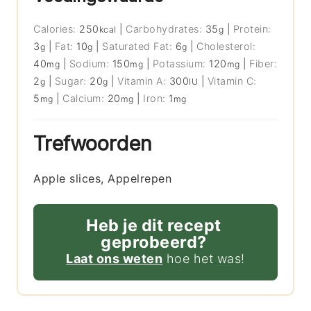
Calories:
250
|
Carbohydrates:
35
|
Protein:
kcal
g
3
|
Fat:
10
|
Saturated Fat:
6
|
Cholesterol:
g
g
g
40
|
Sodium:
150
|
Potassium:
120
|
Fiber:
mg
mg
mg
2
|
Sugar:
20
|
Vitamin A:
300
|
Vitamin C:
g
g
IU
5
|
Calcium:
20
|
Iron:
1
mg
mg
mg
Trefwoorden
Apple slices, Appelrepen
Heb je dit recept
geprobeerd?
Laat ons weten
hoe het was!