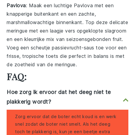
Pavlova
: Maak een luchtige
Pavlova
met een
knapperige buitenkant en een zachte,
marshmallowachtige binnenkant. Top deze delicate
meringue
met een laagje vers opgeklopte
slagroom
en een kleurrijke mix van seizoensgebonden
fruit
.
Voeg een scheutje
passievrucht
-saus toe voor een
frisse, tropische toets die perfect in balans is met
de zoetheid van de
meringue
.
FAQ:
Hoe zorg ik ervoor dat het deeg niet te
plakkerig wordt?
Zorg ervoor dat de boter echt koud is en werk
snel zodat de boter niet smelt. Als het deeg
toch te plakkerig is, kun je een beetje extra