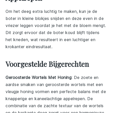
Om het
deeg
extra luchtig te maken, kun je de
boter
in kleine blokjes snijden en deze even in de
vriezer leggen voordat je het met de
bloem
mengt.
Dit zorgt ervoor dat de boter koud blijft tijdens
het kneden, wat resulteert in een luchtiger en
krokanter eindresultaat.
Voorgestelde Bijgerechten
Geroosterde Wortels Met Honing
: De zoete en
aardse smaken van
geroosterde wortels
met een
vleugje
honing
vormen een perfecte balans met de
knapperige en kaneelachtige
appelrepen
. De
combinatie van de zachte textuur van de wortels
en de krokante
deeg
zorgt voor een harmonieuze