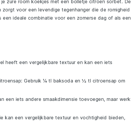
 je
zure room koekjes
met een bolletje
citroen sorbet
. De
n
zorgt voor een levendige tegenhanger die de romigheid
s een ideale combinatie voor een zomerse dag of als een
el heeft een vergelijkbare textuur en kan een iets
itroensap
: Gebruik ¼ tl baksoda en ½ tl citroensap om
an een iets andere smaakdimensie toevoegen, maar werk
ie kan een vergelijkbare textuur en vochtigheid bieden,