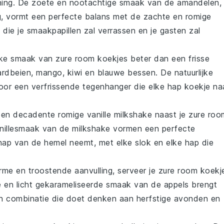
ing
. De zoete en nootachtige smaak van de amandelen,
g, vormt een perfecte balans met de zachte en romige
 die je smaakpapillen zal verrassen en je gasten zal
ijke smaak van
zure room koekjes
beter dan een
frisse
ardbeien
,
mango
,
kiwi
en
blauwe bessen
. De natuurlijke
voor een verfrissende tegenhanger die elke hap koekje na
 een decadente
romige vanille milkshake
naast je
zure roo
vanillesmaak van de milkshake vormen een perfecte
 hap van de hemel neemt, met elke slok en elke hap die
rme en troostende aanvulling, serveer je
zure room koekj
e en licht gekarameliseerde smaak van de
appels
brengt
een combinatie die doet denken aan herfstige avonden en