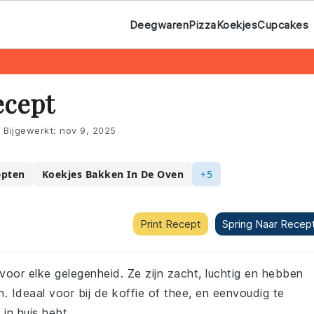
Deegwaren
Pizza
Koekjes
Cupcakes
ecept
|
Bijgewerkt:
nov 9, 2025
epten
Koekjes Bakken In De Oven
+5
Print Recept
Spring Naar Recep
 voor elke gelegenheid. Ze zijn zacht, luchtig en hebben
. Ideaal voor bij de koffie of thee, en eenvoudig te
 in huis hebt.