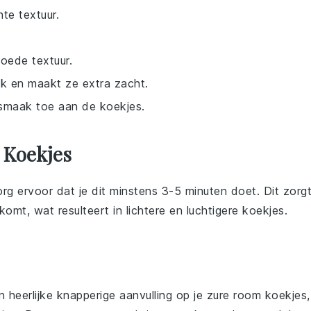
te textuur.
oede textuur.
k en maakt ze extra zacht.
 smaak toe aan de koekjes.
 Koekjes
org ervoor dat je dit minstens 3-5 minuten doet. Dit zorg
omt, wat resulteert in lichtere en luchtigere
koekjes
.
n heerlijke knapperige aanvulling op je
zure room koekjes
,