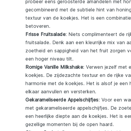
probeer eens
geroosterde amandelen met hon
gecombineerd met de subtiele hint van honin
textuur van de koekjes. Het is een combinatie
betoveren.
Frisse Fruitsalade
: Niets complimenteert de r
fruitsalade
. Denk aan een kleurrijke mix van
a
zoetheid en sappigheid van het fruit zorgen 
een hoger niveau tilt.
Romige Vanille Milkshake
: Verwen jezelf met
koekjes
. De zijdezachte textuur en de rijke 
harmonie met de koekjes. Het is alsof je een
elkaar aanvullen en versterken.
Gekarameliseerde Appelschijfjes
: Voor een wa
met
gekarameliseerde appelschijfjes
. De zoet
een heerlijke diepte aan de koekjes. Het is 
gezellige momenten bij de open haard.