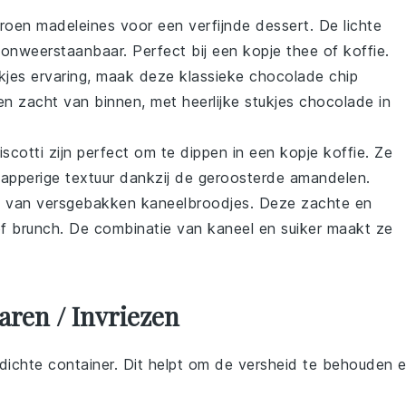
troen madeleines
voor een verfijnde
dessert
. De lichte
onweerstaanbaar. Perfect bij een kopje
thee
of
koffie
.
kjes
ervaring, maak deze klassieke
chocolade chip
en zacht van binnen, met heerlijke stukjes
chocolade
in
scotti
zijn perfect om te dippen in een kopje
koffie
. Ze
napperige textuur dankzij de geroosterde
amandelen
.
ak van versgebakken
kaneelbroodjes
. Deze zachte en
f
brunch
. De combinatie van kaneel en suiker maakt ze
ren / Invriezen
dichte container. Dit helpt om de
versheid
te behouden 