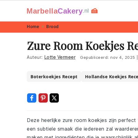
Marbella
Cakery
🍰
.nl
Skip
Skip
Skip
Skip
Home
Brood
to
to
to
to
Zure Room Koekjes R
primary
main
primary
footer
navigation
content
sidebar
Auteur:
Lotte Vermeer
Gepubliceerd:
nov 4, 2025
Boterkoekjes Recept
Hollandse Koekjes Rec
Deze heerlijke zure room koekjes zijn perfect
een subtiele smaak die iedereen zal waarderen
maken met ingrediënten die je waarschijnlijk al