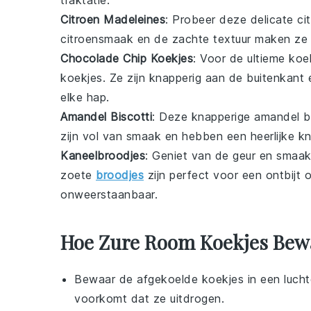
traktatie.
Citroen Madeleines
: Probeer deze delicate
ci
citroensmaak en de zachte textuur maken ze 
Chocolade Chip Koekjes
: Voor de ultieme
koe
koekjes
. Ze zijn knapperig aan de buitenkant 
elke hap.
Amandel Biscotti
: Deze knapperige
amandel bi
zijn vol van smaak en hebben een heerlijke k
Kaneelbroodjes
: Geniet van de geur en sma
zoete
broodjes
zijn perfect voor een
ontbijt
o
onweerstaanbaar.
Hoe Zure Room Koekjes Bewa
Bewaar de afgekoelde
koekjes
in een lucht
voorkomt dat ze uitdrogen.