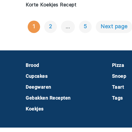
Korte Koekjes Recept
1
2
…
5
Next page
Berichtnavigatie
Footer
Brood
Pizza
Cupcakes
Snoep
Deegwaren
Taart
Gebakken Recepten
Tags
Koekjes