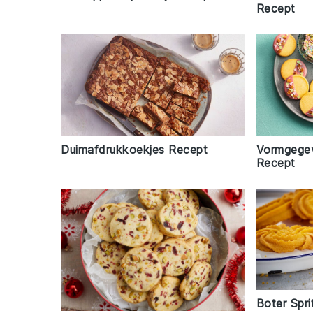
Recept
Duimafdrukkoekjes Recept
Vormgegev
Recept
Boter Spr