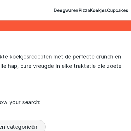
Deegwaren
Pizza
Koekjes
Cupcakes
te koekjesrecepten met de perfecte crunch en
e hap, pure vreugde in elke traktatie die zoete
ow your search:
en categorieën