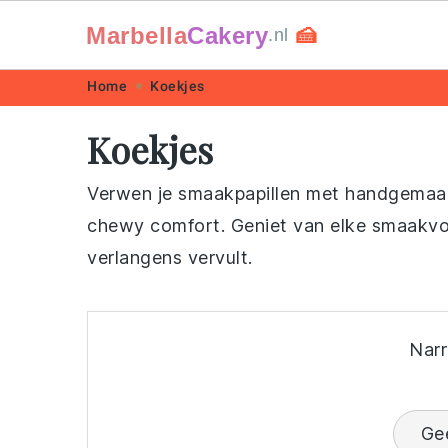
Marbella
Cakery
🍰
.nl
Skip
Skip
Skip
Skip
Home
Koekjes
to
to
to
to
Koekjes
primary
main
primary
footer
navigation
content
sidebar
Verwen je smaakpapillen met handgemaak
chewy comfort. Geniet van elke smaakvoll
verlangens vervult.
Narr
Ge