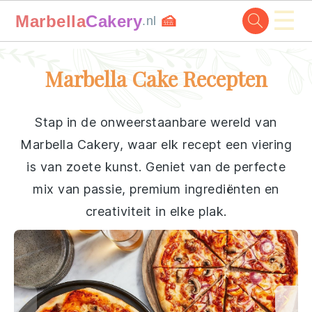
☰
Marbella
Cakery
🍰
.nl
Skip
Skip
Skip
Skip
Marbella Cake Recepten
to
to
to
to
primary
main
primary
footer
Stap in de onweerstaanbare wereld van
navigation
content
sidebar
Marbella Cakery, waar elk recept een viering
is van zoete kunst. Geniet van de perfecte
mix van passie, premium ingrediënten en
creativiteit in elke plak.