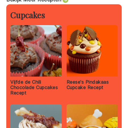
Cupcakes
Vijfde de Chili
Reese's Pindakaas
Chocolade Cupcakes
Cupcake Recept
Recept