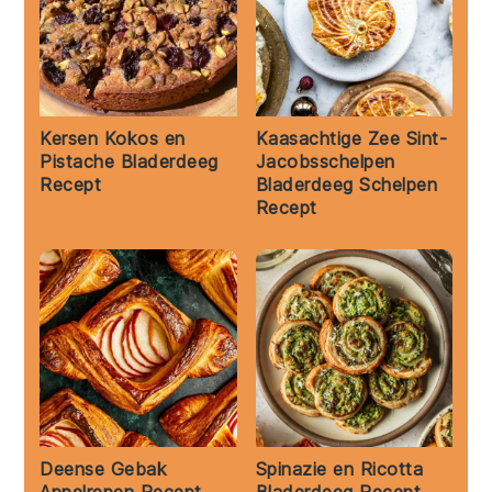
Kersen Kokos en
Kaasachtige Zee Sint-
Pistache Bladerdeeg
Jacobsschelpen
Recept
Bladerdeeg Schelpen
Recept
Deense Gebak
Spinazie en Ricotta