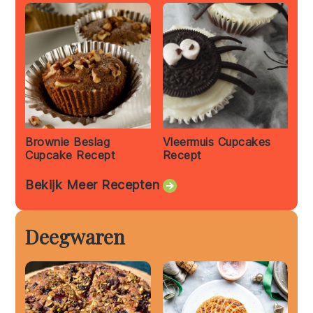
Brownie Beslag
Vleermuis Cupcakes
Cupcake Recept
Recept
Bekijk Meer Recepten
Deegwaren