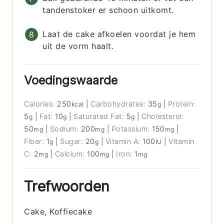
tandenstoker er schoon uitkomt.
Laat de cake afkoelen voordat je hem
uit de vorm haalt.
Voedingswaarde
Calories:
250
|
Carbohydrates:
35
|
Protein:
kcal
g
5
|
Fat:
10
|
Saturated Fat:
5
|
Cholesterol:
g
g
g
50
|
Sodium:
200
|
Potassium:
150
|
mg
mg
mg
Fiber:
1
|
Sugar:
20
|
Vitamin A:
100
|
Vitamin
g
g
IU
C:
2
|
Calcium:
100
|
Iron:
1
mg
mg
mg
Trefwoorden
Cake, Koffiecake