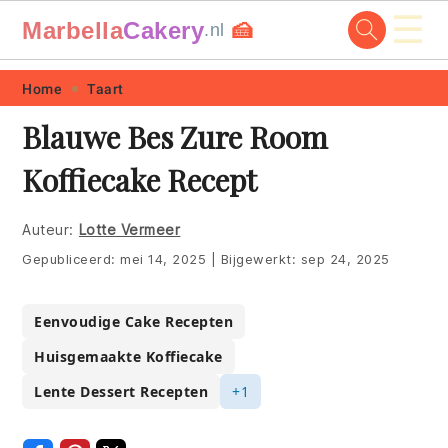
☰
Marbella
Cakery
🍰
.nl
Skip
Skip
Skip
Skip
Home
Taart
to
to
to
to
Blauwe Bes Zure Room
primary
main
primary
footer
Koffiecake Recept
navigation
content
sidebar
Auteur:
Lotte Vermeer
Gepubliceerd:
mei 14, 2025
|
Bijgewerkt:
sep 24, 2025
Eenvoudige Cake Recepten
Huisgemaakte Koffiecake
Lente Dessert Recepten
+1