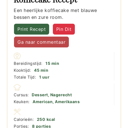
Een heerlijke koffiecake met blauwe
bessen en zure room.
Print Recept
Pin Dit
Ga naar commentaar
minuten
Bereidingstijd:
15
min
minuten
Kooktijd:
45
min
uur
Totale Tijd:
1
uur
Cursus:
Dessert, Nagerecht
Keuken:
American, Amerikaans
Calorieën:
250
kcal
Porties:
8
porties