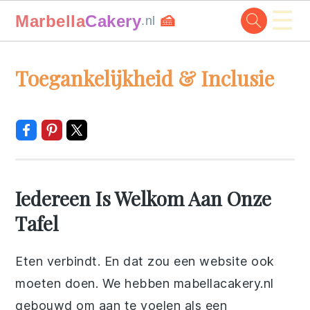
☰
Marbella
Cakery
🍰
.nl
Skip
Skip
Skip
Skip
Toegankelijkheid & Inclusie
to
to
to
to
primary
main
primary
footer
navigation
content
sidebar
Iedereen Is Welkom Aan Onze
Tafel
Eten verbindt. En dat zou een website ook
moeten doen. We hebben mabellacakery.nl
gebouwd om aan te voelen als een