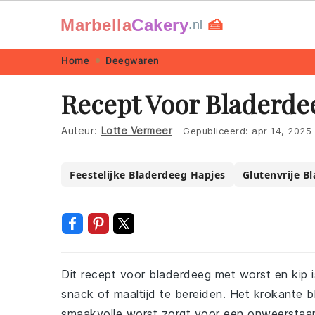
Marbella
Cakery
🍰
.nl
Skip
Skip
Skip
Skip
Home
Deegwaren
to
to
to
to
Recept Voor Bladerde
primary
main
primary
footer
navigation
content
sidebar
Auteur:
Lotte Vermeer
Gepubliceerd:
apr 14, 2025
Feestelijke Bladerdeeg Hapjes
Glutenvrije B
Dit recept voor bladerdeeg met worst en kip i
snack of maaltijd te bereiden. Het krokante
smaakvolle worst zorgt voor een onweerstaanb