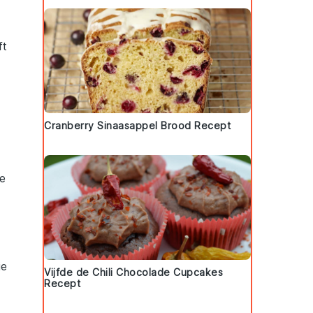
ft
Cranberry Sinaasappel Brood Recept
ie
ie
Vijfde de Chili Chocolade Cupcakes
Recept