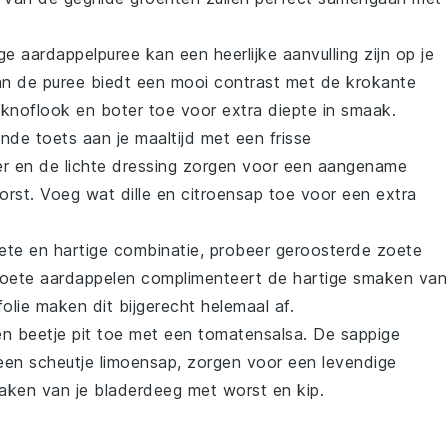
ge aardappelpuree
kan een heerlijke aanvulling zijn op je
an de puree biedt een mooi contrast met de krokante
e
knoflook
en
boter
toe voor extra diepte in smaak.
ende toets aan je maaltijd met een
frisse
r
en de lichte
dressing
zorgen voor een aangename
orst
. Voeg wat
dille
en
citroensap
toe voor een extra
ete en hartige combinatie, probeer
geroosterde zoete
oete aardappelen
complimenteert de hartige smaken van
folie
maken dit bijgerecht helemaal af.
een beetje pit toe met een
tomatensalsa
. De sappige
 een scheutje
limoensap
, zorgen voor een levendige
maken van je
bladerdeeg met worst en kip
.