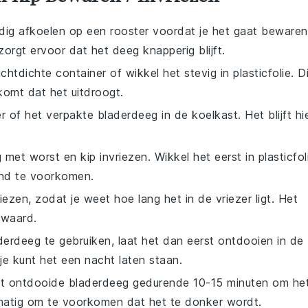
dig afkoelen op een rooster voordat je het gaat bewaren
orgt ervoor dat het deeg knapperig blijft.
chtdichte container of wikkel het stevig in plasticfolie. D
omt dat het uitdroogt.
r of het verpakte bladerdeeg in de koelkast. Het blijft hi
 met worst en kip
invriezen. Wikkel het eerst in plasticfol
and te voorkomen.
zen, zodat je weet hoe lang het in de vriezer ligt. Het
ewaard.
derdeeg
te gebruiken, laat het dan eerst ontdooien in de
 je kunt het een nacht laten staan.
et ontdooide
bladerdeeg
gedurende 10-15 minuten om he
matig om te voorkomen dat het te donker wordt.