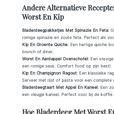
Andere Alternatieve Recepte
Worst En Kip
Bladerdeegpakketjes Met Spinazie En Feta
: 
romige
spinazie
en zoute
feta
. Perfect als voo
Kip En Groente Quiche
: Een hartige
quiche
bo
brunch of diner.
Worst En Aardappel Ovenschotel
: Een stevig
een romige saus. Comfort food op zijn best!
Kip En Champignon Ragout
: Een klassieke
rag
Serveer met rijst of pasta voor een complete m
Bladerdeegtaart Met Appel En Kaneel
: Een z
een vleugje
kaneel
. Perfect voor bij de koffie
Hoe Bladerdeeg Met Worst En