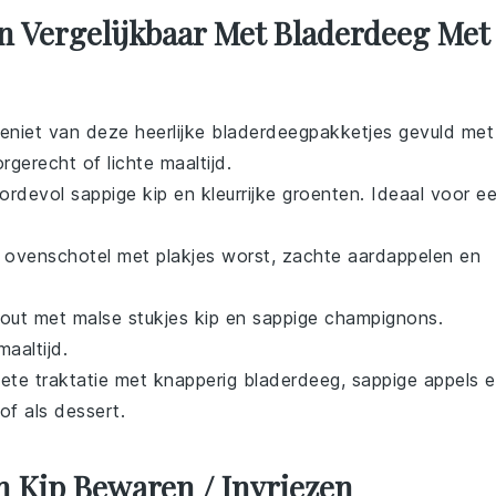
n Vergelijkbaar Met Bladerdeeg Met
Geniet van deze heerlijke bladerdeegpakketjes gevuld met
rgerecht of lichte maaltijd.
ordevol sappige
kip
en kleurrijke
groenten
. Ideaal voor e
e ovenschotel met plakjes
worst
, zachte
aardappelen
en
out
met malse stukjes
kip
en sappige
champignons
.
aaltijd.
oete traktatie met knapperig
bladerdeeg
, sappige
appels
e
 of als dessert.
 Kip Bewaren / Invriezen