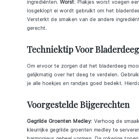
ingrediënten.
Worst
: Plakjes worst voegen ee
losgeklopt ei wordt gebruikt om het bladerd
Versterkt de smaken van de andere ingrediën
gerecht.
Techniektip Voor Bladerdeeg
Om ervoor te zorgen dat het
bladerdeeg
mooi 
gelijkmatig over het deeg te verdelen. Gebrui
je alle hoekjes en randjes goed bedekt. Hierdo
Voorgestelde Bijgerechten
Gegrilde Groenten Medley
: Verhoog de smaak
kleurrijke
gegrilde groenten medley
te servere
harmonieus geheel vormen. De rokerige tonen