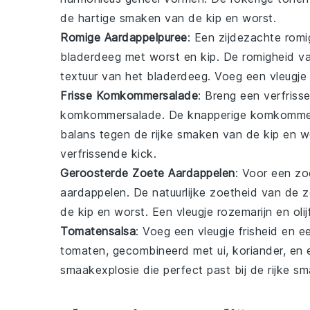
de hartige smaken van de
kip
en
worst
.
Romige Aardappelpuree
: Een zijdezachte
romi
bladerdeeg met worst en kip
. De romigheid v
textuur van het
bladerdeeg
. Voeg een vleugj
Frisse Komkommersalade
: Breng een verfriss
komkommersalade
. De knapperige
komkomme
balans tegen de rijke smaken van de
kip
en
w
verfrissende kick.
Geroosterde Zoete Aardappelen
: Voor een zo
aardappelen
. De natuurlijke zoetheid van de
z
de
kip
en
worst
. Een vleugje
rozemarijn
en
olij
Tomatensalsa
: Voeg een vleugje frisheid en 
tomaten
, gecombineerd met
ui
,
koriander
, en
smaakexplosie die perfect past bij de rijke s