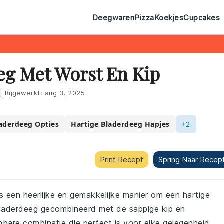
Deegwaren
Pizza
Koekjes
Cupcakes
eg Met Worst En Kip
|
Bijgewerkt:
aug 3, 2025
laderdeeg Opties
Hartige Bladerdeeg Hapjes
+2
Print Recept
Spring Naar Recep
s een heerlijke en gemakkelijke manier om een hartige
 bladerdeeg gecombineerd met de sappige kip en
are combinatie die perfect is voor elke gelegenheid.