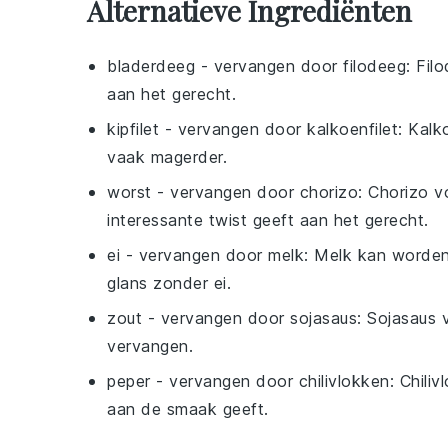
Alternatieve Ingrediënten
bladerdeeg
- vervangen door
filodeeg
: Fil
aan het gerecht.
kipfilet
- vervangen door
kalkoenfilet
: Kalk
vaak magerder.
worst
- vervangen door
chorizo
: Chorizo v
interessante twist geeft aan het gerecht.
ei
- vervangen door
melk
: Melk kan worden
glans zonder ei.
zout
- vervangen door
sojasaus
: Sojasaus
vervangen.
peper
- vervangen door
chilivlokken
: Chili
aan de smaak geeft.