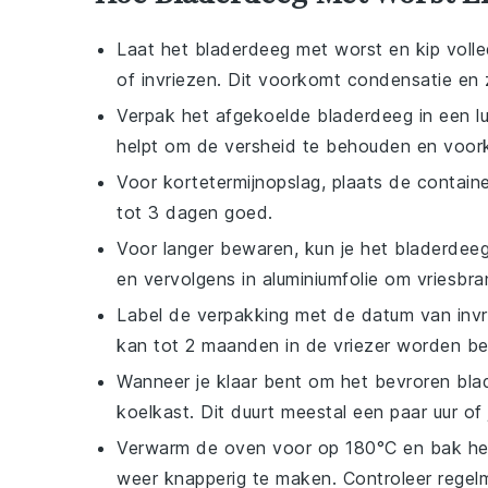
Laat het
bladerdeeg met worst en kip
volle
of invriezen. Dit voorkomt condensatie en z
Verpak het afgekoelde
bladerdeeg
in een lu
helpt om de versheid te behouden en voork
Voor kortetermijnopslag, plaats de containe
tot 3 dagen goed.
Voor langer bewaren, kun je het
bladerdeeg
en vervolgens in aluminiumfolie om vriesbr
Label de verpakking met de datum van invrie
kan tot 2 maanden in de vriezer worden b
Wanneer je klaar bent om het bevroren
bla
koelkast. Dit duurt meestal een paar uur of
Verwarm de oven voor op 180°C en bak h
weer knapperig te maken. Controleer regel