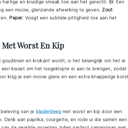
n hartige en kruidige smaak toe aan het gerecht.
Ei
: Een
eeg een mooie, glanzende afwerking te geven.
Zout
:
ten.
Peper
: Voegt een subtiele pittigheid toe aan het
 Met Worst En Kip
goudbruin en krokant wordt, is het belangrijk om het
ei
k een
kwast
om het losgeklopte ei aan te brengen, zodat
or krijg je een mooie glans en een extra knapperige korst
beleving van je
bladerdeeg
met worst en kip
door een
n. Denk aan
paprika
,
courgette
, en
rode ui
die samen een
 van de gegrilde groenten zullen perfect samengaan met