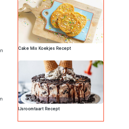
Cake Mix Koekjes Recept
en
n
IJsroomtaart Recept