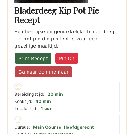
Bladerdeeg Kip Pot Pie
Recept
Een heerlijke en gemakkelijke bladerdeeg
kip pot pie die perfect is voor een
gezellige maaltijd.
Print Recept
Pin Dit
Ga naar commentaar
minuten
Bereidingstijd:
20
min
minuten
Kooktijd:
40
min
uur
Totale Tijd:
1
uur
Cursus:
Main Course, Hoofdgerecht