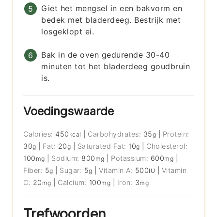
Giet het mengsel in een bakvorm en
bedek met bladerdeeg. Bestrijk met
losgeklopt ei.
Bak in de oven gedurende 30-40
minuten tot het bladerdeeg goudbruin
is.
Voedingswaarde
Calories:
450
|
Carbohydrates:
35
|
Protein:
kcal
g
30
|
Fat:
20
|
Saturated Fat:
10
|
Cholesterol:
g
g
g
100
|
Sodium:
800
|
Potassium:
600
|
mg
mg
mg
Fiber:
5
|
Sugar:
5
|
Vitamin A:
500
|
Vitamin
g
g
IU
C:
20
|
Calcium:
100
|
Iron:
3
mg
mg
mg
Trefwoorden