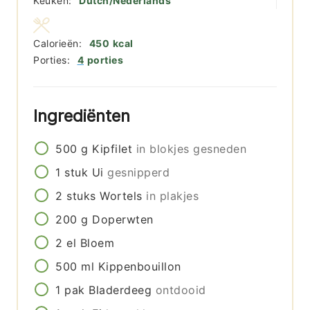
Keuken:
Dutch/Nederlands
Calorieën:
450
kcal
Porties:
4
porties
Ingrediënten
500
g
Kipfilet
in blokjes gesneden
1
stuk
Ui
gesnipperd
2
stuks
Wortels
in plakjes
200
g
Doperwten
2
el
Bloem
500
ml
Kippenbouillon
1
pak
Bladerdeeg
ontdooid