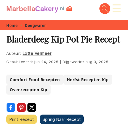
☰
Marbella
Cakery
🍰
.nl
Skip
Skip
Skip
Skip
Home
Deegwaren
to
to
to
to
Bladerdeeg Kip Pot Pie Recept
primary
main
primary
footer
navigation
content
sidebar
Auteur:
Lotte Vermeer
Gepubliceerd:
jun 24, 2025
|
Bijgewerkt:
aug 3, 2025
Comfort Food Recepten
Herfst Recepten Kip
Ovenrecepten Kip
Print Recept
Spring Naar Recept