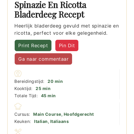
Spinazie En Ricotta
Bladerdeeg Recept
Heerlijk bladerdeeg gevuld met spinazie en
ricotta, perfect voor elke gelegenheid.
Print Recept
Pin Dit
Ga naar commentaar
minuten
Bereidingstijd:
20
min
minuten
Kooktijd:
25
min
minuten
Totale Tijd:
45
min
Cursus:
Main Course, Hoofdgerecht
Keuken:
Italian, Italiaans