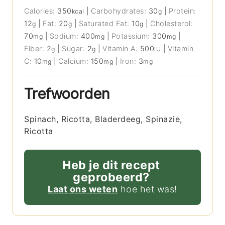
Calories:
350
|
Carbohydrates:
30
|
Protein:
kcal
g
12
|
Fat:
20
|
Saturated Fat:
10
|
Cholesterol:
g
g
g
70
|
Sodium:
400
|
Potassium:
300
|
mg
mg
mg
Fiber:
2
|
Sugar:
2
|
Vitamin A:
500
|
Vitamin
g
g
IU
C:
10
|
Calcium:
150
|
Iron:
3
mg
mg
mg
Trefwoorden
Spinach, Ricotta, Bladerdeeg, Spinazie,
Ricotta
Heb je dit recept
geprobeerd?
Laat ons weten
hoe het was!