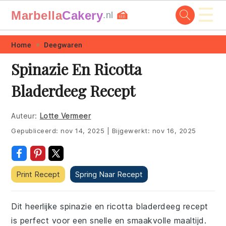
☰
Marbella
Cakery
🍰
.nl
Skip
Skip
Skip
Skip
Home
Deegwaren
to
to
to
to
Spinazie En Ricotta
primary
main
primary
footer
Bladerdeeg Recept
navigation
content
sidebar
Auteur:
Lotte Vermeer
Gepubliceerd:
nov 14, 2025
|
Bijgewerkt:
nov 16, 2025
Print Recept
Spring Naar Recept
Dit heerlijke spinazie en ricotta bladerdeeg recept
is perfect voor een snelle en smaakvolle maaltijd.