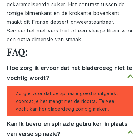
gekarameliseerde
suiker
. Het contrast tussen de
romige binnenkant en de krokante bovenkant
maakt dit Franse dessert onweerstaanbaar.
Serveer het met vers
fruit
of een vleugje
likeur
voor
een extra dimensie van smaak.
FAQ:
Hoe zorg ik ervoor dat het bladerdeeg niet te
vochtig wordt?
Zorg ervoor dat de spinazie goed is uitgelekt
voordat je het mengt met de ricotta. Te veel
vocht kan het bladerdeeg zompig maken.
Kan ik bevroren spinazie gebruiken in plaats
van verse spinazie?