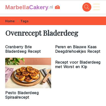
☰
Marbella
Cakery
🍰
.nl
Skip
Skip
Skip
Skip
Home
Tags
to
to
to
to
Ovenrecept Bladerdeeg
primary
main
primary
footer
navigation
content
sidebar
Cranberry Brie
Peren en Blauwe Kaas
Bladerdeeg Recept
Deegdriehoekjes Recept
Recept voor Bladerdeeg
met Worst en Kip
Pesto Bladerdeeg
Spiraalrecept