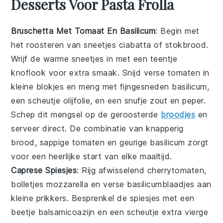
Desserts Voor Pasta Frolla
Bruschetta Met Tomaat En Basilicum
: Begin met
het roosteren van sneetjes
ciabatta
of
stokbrood
.
Wrijf de warme sneetjes in met een teentje
knoflook
voor extra smaak. Snijd verse
tomaten
in
kleine blokjes en meng met fijngesneden
basilicum
,
een scheutje
olijfolie
, en een snufje
zout
en
peper
.
Schep dit mengsel op de geroosterde
broodjes
en
serveer direct. De combinatie van knapperig
brood, sappige tomaten en geurige basilicum zorgt
voor een heerlijke start van elke maaltijd.
Caprese Spiesjes
: Rijg afwisselend
cherrytomaten
,
bolletjes
mozzarella
en verse
basilicumblaadjes
aan
kleine prikkers. Besprenkel de spiesjes met een
beetje
balsamicoazijn
en een scheutje
extra vierge