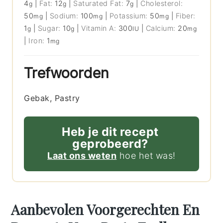
4
|
Fat:
12
|
Saturated Fat:
7
|
Cholesterol:
g
g
g
50
|
Sodium:
100
|
Potassium:
50
|
Fiber:
mg
mg
mg
1
|
Sugar:
10
|
Vitamin A:
300
|
Calcium:
20
g
g
IU
mg
|
Iron:
1
mg
Trefwoorden
Gebak, Pastry
Heb je dit recept
geprobeerd?
Laat ons weten
hoe het was!
Aanbevolen Voorgerechten En