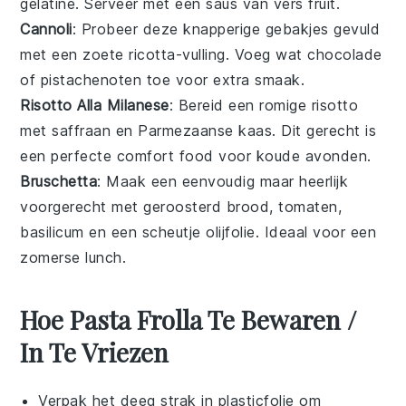
gelatine
. Serveer met een saus van vers
fruit
.
Cannoli
: Probeer deze knapperige
gebakjes
gevuld
met een zoete
ricotta
-vulling. Voeg wat
chocolade
of
pistachenoten
toe voor extra smaak.
Risotto Alla Milanese
: Bereid een romige
risotto
met
saffraan
en
Parmezaanse kaas
. Dit gerecht is
een perfecte
comfort food
voor koude avonden.
Bruschetta
: Maak een eenvoudig maar heerlijk
voorgerecht
met geroosterd
brood
,
tomaten
,
basilicum
en een scheutje
olijfolie
. Ideaal voor een
zomerse
lunch
.
Hoe Pasta Frolla Te Bewaren /
In Te Vriezen
Verpak het
deeg
strak in
plasticfolie
om