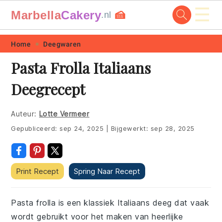
☰
Marbella
Cakery
🍰
.nl
Skip
Skip
Skip
Skip
Home
Deegwaren
to
to
to
to
Pasta Frolla Italiaans
primary
main
primary
footer
Deegrecept
navigation
content
sidebar
Auteur:
Lotte Vermeer
Gepubliceerd:
sep 24, 2025
|
Bijgewerkt:
sep 28, 2025
Print Recept
Spring Naar Recept
Pasta frolla is een klassiek Italiaans deeg dat vaak
wordt gebruikt voor het maken van heerlijke