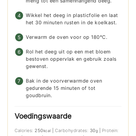
meng tot een samenhangend deeg.
Wikkel het deeg in plasticfolie en laat
het 30 minuten rusten in de koelkast.
Verwarm de oven voor op 180°C.
Rol het deeg uit op een met bloem
bestoven oppervlak en gebruik zoals
gewenst.
Bak in de voorverwarmde oven
gedurende 15 minuten of tot
goudbruin.
Voedingswaarde
Calories:
250
|
Carbohydrates:
30
|
Protein:
kcal
g