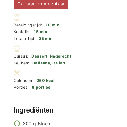
Ga naar commentaar
minuten
Bereidingstijd:
20
min
minuten
Kooktijd:
15
min
minuten
Totale Tijd:
35
min
Cursus:
Dessert, Nagerecht
Keuken:
Italiaans, Italian
Calorieën:
250
kcal
Porties:
8
porties
Ingrediënten
300
g
Bloem