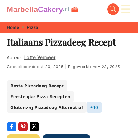
☰
Marbella
Cakery
🍰
.nl
Skip
Skip
Skip
Skip
Home
Pizza
to
to
to
to
Italiaans Pizzadeeg Recept
primary
main
primary
footer
navigation
content
sidebar
Auteur:
Lotte Vermeer
Gepubliceerd:
okt 20, 2025
|
Bijgewerkt:
nov 23, 2025
Beste Pizzadeeg Recept
Feestelijke Pizza Recepten
Glutenvrij Pizzadeeg Alternatief
+10