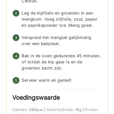
Celsius.
Leg de kipfilets en groenten in een
mengkom. Voeg olijfolie, zout, peper
en paprikapoeder toe. Meng goed.
Verspreid het mengsel gelijkmatig
over een bakplaat.
Bak in de oven gedurende 45 minuten,
of totdat de kip gaar is en de
groenten zacht zijn.
Serveer warm en geniet!
Voedingswaarde
Calories:
350
|
Carbohydrates:
10
|
Protein:
kcal
g