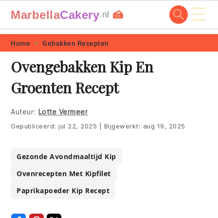
☰
Marbella
Cakery
🍰
.nl
Skip
Skip
Skip
Skip
Home
Gebakken Recepten
to
to
to
to
Ovengebakken Kip En
primary
main
primary
footer
Groenten Recept
navigation
content
sidebar
Auteur:
Lotte Vermeer
Gepubliceerd:
jul 22, 2025
|
Bijgewerkt:
aug 19, 2025
Gezonde Avondmaaltijd Kip
Ovenrecepten Met Kipfilet
Paprikapoeder Kip Recept