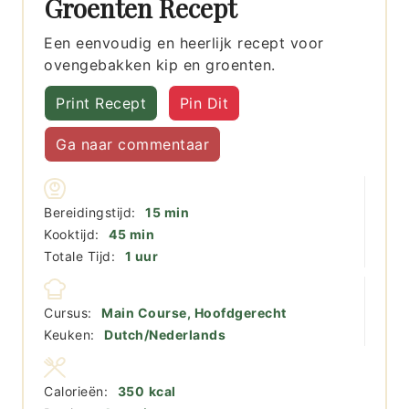
Groenten Recept
Een eenvoudig en heerlijk recept voor
ovengebakken kip en groenten.
Print Recept
Pin Dit
Ga naar commentaar
minuten
Bereidingstijd:
15
min
minuten
Kooktijd:
45
min
uur
Totale Tijd:
1
uur
Cursus:
Main Course, Hoofdgerecht
Keuken:
Dutch/Nederlands
Calorieën:
350
kcal