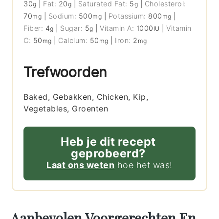
30
|
Fat:
20
|
Saturated Fat:
5
|
Cholesterol:
g
g
g
70
|
Sodium:
500
|
Potassium:
800
|
mg
mg
mg
Fiber:
4
|
Sugar:
5
|
Vitamin A:
1000
|
Vitamin
g
g
IU
C:
50
|
Calcium:
50
|
Iron:
2
mg
mg
mg
Trefwoorden
Baked, Gebakken, Chicken, Kip,
Vegetables, Groenten
Heb je dit recept
geprobeerd?
Laat ons weten
hoe het was!
Aanbevolen Voorgerechten En