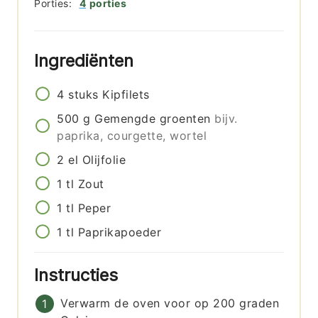
Porties:
4
porties
Ingrediënten
4
stuks
Kipfilets
500
g
Gemengde groenten
bijv.
paprika, courgette, wortel
2
el
Olijfolie
1
tl
Zout
1
tl
Peper
1
tl
Paprikapoeder
Instructies
Verwarm de oven voor op 200 graden