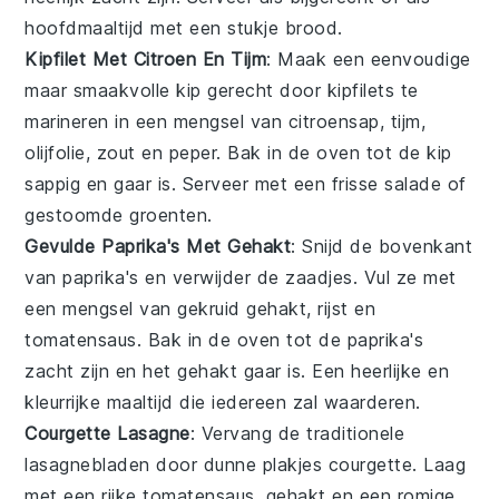
hoofdmaaltijd met een stukje brood.
Kipfilet Met Citroen En Tijm
: Maak een eenvoudige
maar smaakvolle
kip
gerecht door kipfilets te
marineren in een mengsel van citroensap, tijm,
olijfolie, zout en peper. Bak in de oven tot de kip
sappig en gaar is. Serveer met een frisse salade of
gestoomde
groenten
.
Gevulde Paprika's Met Gehakt
: Snijd de bovenkant
van
paprika's
en verwijder de zaadjes. Vul ze met
een mengsel van gekruid gehakt, rijst en
tomatensaus. Bak in de oven tot de paprika's
zacht zijn en het gehakt gaar is. Een heerlijke en
kleurrijke maaltijd die iedereen zal waarderen.
Courgette Lasagne
: Vervang de traditionele
lasagnebladen door dunne plakjes
courgette
. Laag
met een rijke tomatensaus, gehakt en een romige