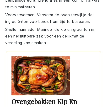
Eenpansgerecht
: Meng alles in één kom om afwas
te minimaliseren.
Voorverwarmen
: Verwarm de
oven
terwijl je de
ingrediënten voorbereidt om tijd te besparen.
Snelle marinade
: Marineer de
kip
en
groenten
in
een hersluitbare zak voor een gelijkmatige
verdeling van smaken.
Ovengebakken Kip En