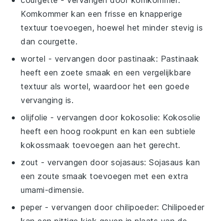
Komkommer kan een frisse en knapperige
textuur toevoegen, hoewel het minder stevig is
dan courgette.
wortel
- vervangen door
pastinaak
: Pastinaak
heeft een zoete smaak en een vergelijkbare
textuur als wortel, waardoor het een goede
vervanging is.
olijfolie
- vervangen door
kokosolie
: Kokosolie
heeft een hoog rookpunt en kan een subtiele
kokossmaak toevoegen aan het gerecht.
zout
- vervangen door
sojasaus
: Sojasaus kan
een zoute smaak toevoegen met een extra
umami-dimensie.
peper
- vervangen door
chilipoeder
: Chilipoeder
kan een pittige kick geven in plaats van de