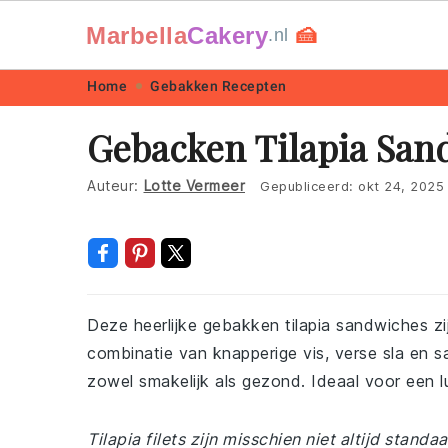
Marbella
Cakery
🍰
.nl
Skip
Skip
Skip
Skip
Home
Gebakken Recepten
to
to
to
to
Gebacken Tilapia San
primary
main
primary
footer
navigation
content
sidebar
Auteur:
Lotte Vermeer
Gepubliceerd:
okt 24, 2025
Deze heerlijke gebakken tilapia sandwiches zi
combinatie van knapperige vis, verse sla en 
zowel smakelijk als gezond. Ideaal voor een lu
Tilapia filets zijn misschien niet altijd stand