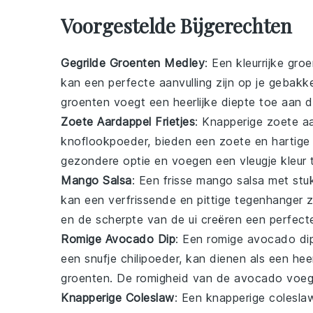
Voorgestelde Bijgerechten
Gegrilde Groenten Medley
: Een kleurrijke
groe
kan een perfecte aanvulling zijn op je gebak
groenten
voegt een heerlijke diepte toe aan d
Zoete Aardappel Frietjes
: Knapperige zoete
a
knoflookpoeder
, bieden een zoete en hartig
gezondere optie en voegen een vleugje kleur 
Mango Salsa
: Een frisse
mango
salsa met stu
kan een verfrissende en pittige tegenhanger 
en de scherpte van de
ui
creëren een perfect
Romige Avocado Dip
: Een romige
avocado
di
een snufje
chilipoeder
, kan dienen als een hee
groenten
. De romigheid van de
avocado
voegt
Knapperige Coleslaw
: Een knapperige
colesla