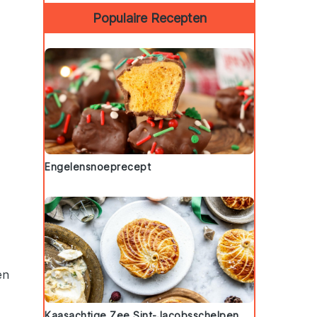
Populaire Recepten
Engelensnoeprecept
en
Kaasachtige Zee Sint-Jacobsschelpen