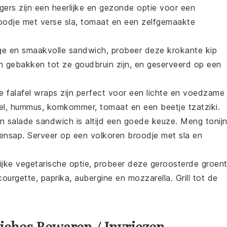
gers
zijn een heerlijke en gezonde optie voor een
oodje
met verse
sla
,
tomaat
en een zelfgemaakte
ige en smaakvolle
sandwich
, probeer deze
krokante kip
gebakken tot ze goudbruin zijn, en geserveerd op een
e falafel wraps
zijn perfect voor een lichte en voedzame
el
,
hummus
,
komkommer
,
tomaat
en een beetje
tzatziki
.
jn salade sandwich
is altijd een goede keuze. Meng
tonij
oensap
. Serveer op een
volkoren broodje
met
sla
en
ijke
vegetarische
optie, probeer deze
geroosterde groen
courgette
,
paprika
,
aubergine
en
mozzarella
. Grill tot de
iches Bewaren / Invriezen