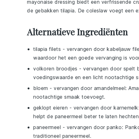
mayonaise
dressing biedt een verfrissende c
de gebakken
tilapia
. De
coleslaw
voegt een ex
Alternatieve Ingrediënten
tilapia filets
- vervangen door
kabeljauw fil
waardoor het een goede vervanging is voor 
volkoren broodjes
- vervangen door
spelt 
voedingswaarde en een licht nootachtige sm
bloem
- vervangen door
amandelmeel
: Ama
nootachtige smaak toevoegt.
geklopt eieren
- vervangen door
karnemelk
helpt de paneermeel beter te laten hechten
paneermeel
- vervangen door
panko
: Pank
traditioneel paneermeel.