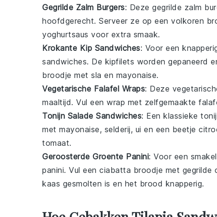
Gegrilde Zalm Burgers
: Deze
gegrilde zalm bur
hoofdgerecht
. Serveer ze op een
volkoren br
yoghurtsaus
voor extra smaak.
Krokante Kip Sandwiches
: Voor een knapper
sandwiches
. De
kipfilets
worden gepaneerd en 
broodje
met
sla
en
mayonaise
.
Vegetarische Falafel Wraps
: Deze
vegetarisch
maaltijd. Vul een
wrap
met zelfgemaakte
falaf
Tonijn Salade Sandwiches
: Een klassieke
toni
met
mayonaise
,
selderij
,
ui
en een beetje
citr
tomaat
.
Geroosterde Groente Panini
: Voor een smakel
panini
. Vul een
ciabatta broodje
met
gegrilde 
kaas gesmolten is en het brood knapperig.
Hoe Gebakken Tilapia Sandw