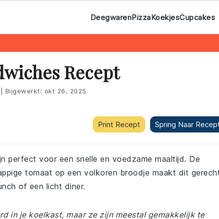
Deegwaren
Pizza
Koekjes
Cupcakes
dwiches Recept
|
Bijgewerkt:
okt 26, 2025
Print Recept
Spring Naar Recep
jn perfect voor een snelle en voedzame maaltijd. De
sappige tomaat op een volkoren broodje maakt dit gerech
nch of een licht diner.
aard in je koelkast, maar ze zijn meestal gemakkelijk te