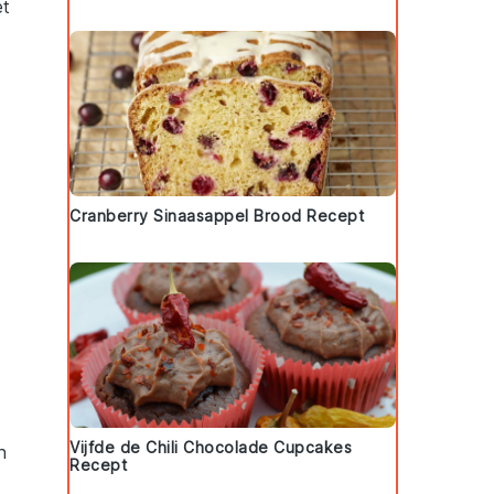
et
Cranberry Sinaasappel Brood Recept
Vijfde de Chili Chocolade Cupcakes
n
Recept