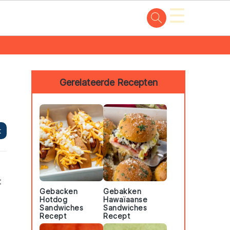
☰
Primary
Sidebar
Gerelateerde Recepten
t
t
Gebacken
Gebakken
Hotdog
Hawaïaanse
Sandwiches
Sandwiches
Recept
Recept