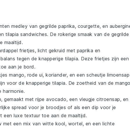
nten
medley van gegrilde
paprika
,
courgette
, en
aubergin
ken
tilapia
sandwiches. De rokerige smaak van de gegrilde
e maaltijd.
ardappel
frietjes, licht gekruid met
paprika
en
e balans tegen de knapperige
tilapia
. Deze frietjes zijn een
toe aan je bord.
kjes
mango
,
rode ui
,
koriander
, en een scheutje
limoensap
zijn voor de knapperige
tilapia
. De zoetheid van de
mang
e harmonie.
p, gemaakt met rijpe
avocado
, een vleugje
citroensap
, en
rlijke spread voor je broodjes of als een dip voor je
 een luxe textuur toe aan de maaltijd.
w
met een mix van
witte kool
,
wortel
, en een lichte