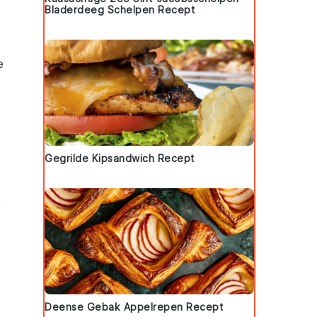
Bladerdeeg Schelpen Recept
e
Gegrilde Kipsandwich Recept
o
Deense Gebak Appelrepen Recept