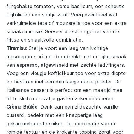
fijngehakte
tomaten
, verse
basilicum
, een scheutje
olijfolie
en een snufje
zout
. Voeg eventueel wat
verkruimelde
feta
of
mozzarella
toe voor een extra
smaakdimensie. Serveer direct en geniet van de
frisse en smaakvolle combinatie.
Tiramisu
: Stel je voor: een laag van luchtige
mascarpone
-crème, doordrenkt met de rijke smaak
van
espresso
, afgewisseld met zachte
ladyfingers
.
Voeg een vleugje
koffielikeur
toe voor extra diepte
en bestrooi met een dun laagje
cacaopoeder
. Dit
Italiaanse dessert is perfect om een maaltijd mee
af te sluiten en zal je gasten zeker imponeren.
Crème Brûlée
: Denk aan een zijdezachte
vanille
-
custard, bedekt met een knapperige laag
gekarameliseerde
suiker
. De combinatie van de
romige textuur en de krokante topping zorgt voor