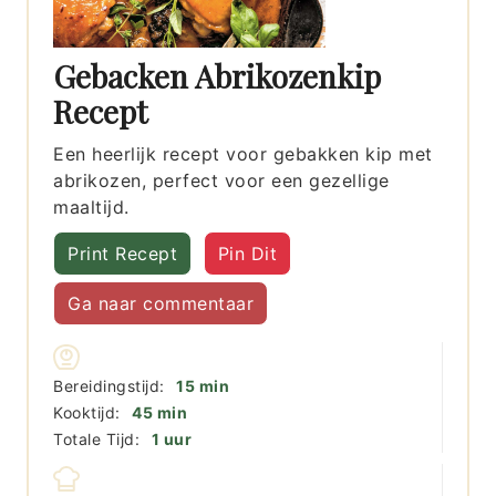
Gebacken Abrikozenkip
Recept
Een heerlijk recept voor gebakken kip met
abrikozen, perfect voor een gezellige
maaltijd.
Print Recept
Pin Dit
Ga naar commentaar
minuten
Bereidingstijd:
15
min
minuten
Kooktijd:
45
min
uur
Totale Tijd:
1
uur