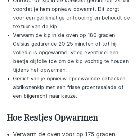
Ontdooi de
kip
in de koelkast gedurende 24 uur
voordat je hem opnieuw opwarmt. Dit zorgt
voor een gelijkmatige ontdooiing en behoudt de
textuur van de
kip
.
Verwarm de
kip
in de oven op 180 graden
Celsius gedurende 20-25 minuten of tot hij
volledig is opgewarmd. Voeg eventueel een
beetje
olijfolie
toe om de
kip
vochtig te houden
tijdens het opwarmen.
Geniet van je opnieuw opgewarmde
gebacken
abrikozenkip
met een frisse
groentesalade
of
een bijgerecht naar keuze.
Hoe Restjes Opwarmen
Verwarm de oven voor op 175 graden