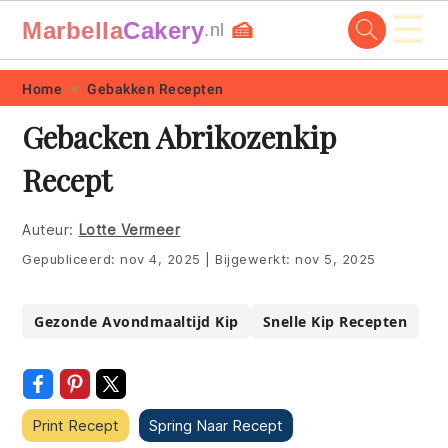
☰
Marbella
Cakery
🍰
.nl
Skip
Skip
Skip
Skip
Home
Gebakken Recepten
to
to
to
to
Gebacken Abrikozenkip
primary
main
primary
footer
Recept
navigation
content
sidebar
Auteur:
Lotte Vermeer
Gepubliceerd:
nov 4, 2025
|
Bijgewerkt:
nov 5, 2025
Gezonde Avondmaaltijd Kip
Snelle Kip Recepten
Print Recept
Spring Naar Recept