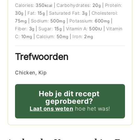
Calories:
350
|
Carbohydrates:
20
|
Protein:
kcal
g
30
|
Fat:
15
|
Saturated Fat:
3
|
Cholesterol:
g
g
g
75
|
Sodium:
500
|
Potassium:
600
|
mg
mg
mg
Fiber:
3
|
Sugar:
15
|
Vitamin A:
500
|
Vitamin
g
g
IU
C:
10
|
Calcium:
50
|
Iron:
2
mg
mg
mg
Trefwoorden
Chicken, Kip
Heb je dit recept
geprobeerd?
Laat ons weten
hoe het was!