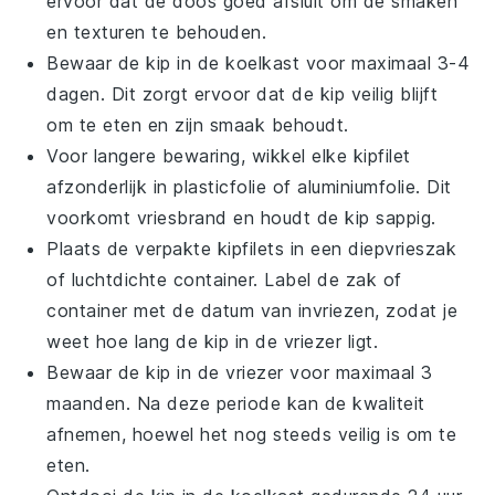
ervoor dat de doos goed afsluit om de smaken
en texturen te behouden.
Bewaar de
kip
in de koelkast voor maximaal 3-4
dagen. Dit zorgt ervoor dat de
kip
veilig blijft
om te eten en zijn smaak behoudt.
Voor langere bewaring, wikkel elke
kipfilet
afzonderlijk in plasticfolie of aluminiumfolie. Dit
voorkomt vriesbrand en houdt de
kip
sappig.
Plaats de verpakte
kipfilets
in een diepvrieszak
of luchtdichte container. Label de zak of
container met de datum van invriezen, zodat je
weet hoe lang de
kip
in de vriezer ligt.
Bewaar de
kip
in de vriezer voor maximaal 3
maanden. Na deze periode kan de kwaliteit
afnemen, hoewel het nog steeds veilig is om te
eten.