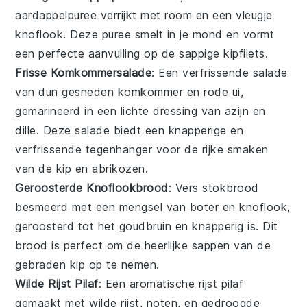
aardappelpuree
verrijkt met
room
en een vleugje
knoflook
. Deze
puree
smelt in je mond en vormt
een perfecte aanvulling op de sappige
kipfilets
.
Frisse Komkommersalade
: Een verfrissende
salade
van dun gesneden
komkommer
en
rode ui
,
gemarineerd in een lichte
dressing
van
azijn
en
dille
. Deze
salade
biedt een knapperige en
verfrissende tegenhanger voor de rijke smaken
van de
kip
en
abrikozen
.
Geroosterde Knoflookbrood
: Vers
stokbrood
besmeerd met een mengsel van
boter
en
knoflook
,
geroosterd tot het goudbruin en knapperig is. Dit
brood
is perfect om de heerlijke
sappen
van de
gebraden kip
op te nemen.
Wilde Rijst Pilaf
: Een aromatische
rijst
pilaf
gemaakt met
wilde rijst
,
noten
, en gedroogde