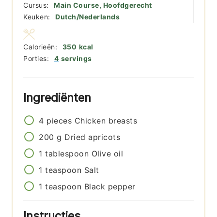
Cursus:
Main Course, Hoofdgerecht
Keuken:
Dutch/Nederlands
Calorieën:
350
kcal
Porties:
4
servings
Ingrediënten
4
pieces
Chicken breasts
200
g
Dried apricots
1
tablespoon
Olive oil
1
teaspoon
Salt
1
teaspoon
Black pepper
Instructies