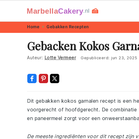
Marbella
Cakery
🍰
.nl
Skip
Skip
Skip
Skip
Home
Gebakken Recepten
to
to
to
to
Gebacken Kokos Garn
primary
main
primary
footer
navigation
content
sidebar
Auteur:
Lotte Vermeer
Gepubliceerd:
jun 23, 2025
Dit gebakken kokos garnalen recept is een heer
voorgerecht of hoofdgerecht. De combinatie 
en paneermeel zorgt voor een onweerstaanba
De meeste ingrediënten voor dit recept zijn v