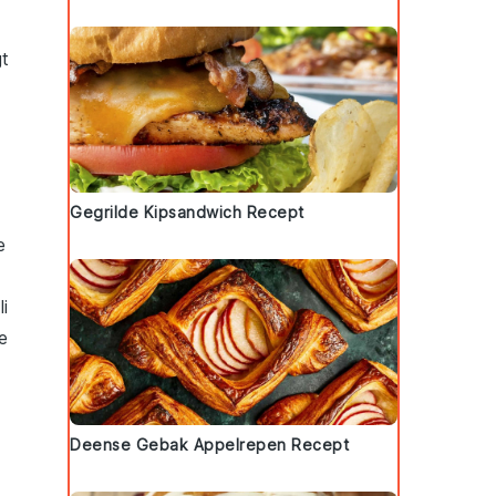
t
Gegrilde Kipsandwich Recept
e
i
e
Deense Gebak Appelrepen Recept