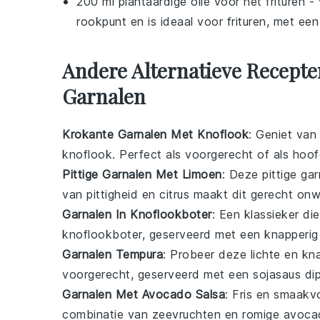
200 ml plantaardige olie voor het frituren
- 
rookpunt en is ideaal voor frituren, met ee
Andere Alternatieve Recepte
Garnalen
Krokante Garnalen Met Knoflook
: Geniet van
knoflook. Perfect als voorgerecht of als hoof
Pittige Garnalen Met Limoen
: Deze pittige ga
van pittigheid en citrus maakt dit gerecht on
Garnalen In Knoflookboter
: Een klassieker die
knoflookboter, geserveerd met een knapperig
Garnalen Tempura
: Probeer deze lichte en kn
voorgerecht, geserveerd met een sojasaus dip
Garnalen Met Avocado Salsa
: Fris en smaakv
combinatie van zeevruchten en romige avocad