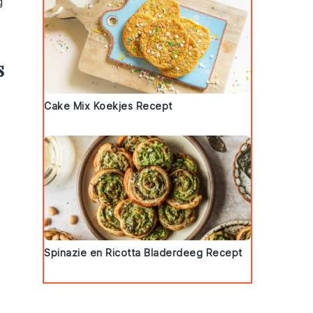
g
s
Cake Mix Koekjes Recept
Spinazie en Ricotta Bladerdeeg Recept