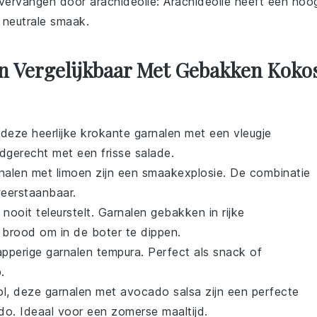
vervangen door
arachideolie
: Arachideolie heeft een hoo
n neutrale smaak.
n Vergelijkbaar Met Gebakken Koko
 deze heerlijke krokante garnalen met een vleugje
dgerecht met een frisse salade.
rnalen met limoen zijn een smaakexplosie. De combinatie
weerstaanbaar.
 nooit teleurstelt. Garnalen gebakken in rijke
 brood om in de boter te dippen.
apperige garnalen tempura. Perfect als snack of
.
ol, deze garnalen met avocado salsa zijn een perfecte
o. Ideaal voor een zomerse maaltijd.