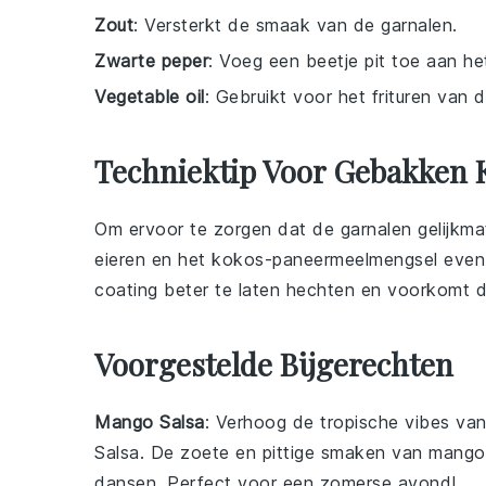
Zout
: Versterkt de smaak van de garnalen.
Zwarte peper
: Voeg een beetje pit toe aan he
Vegetable oil
: Gebruikt voor het frituren van 
Techniektip Voor Gebakken 
Om ervoor te zorgen dat de
garnalen
gelijkma
eieren
en het
kokos-paneermeelmengsel
even 
coating beter te laten hechten en voorkomt d
Voorgestelde Bijgerechten
Mango Salsa
: Verhoog de tropische vibes va
Salsa
. De zoete en pittige smaken van
mango
dansen. Perfect voor een zomerse avond!