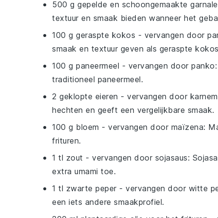
500 g gepelde en schoongemaakte garnal
textuur en smaak bieden wanneer het geb
100 g geraspte kokos
- vervangen door
pa
smaak en textuur geven als geraspte kokos
100 g paneermeel
- vervangen door
panko
traditioneel paneermeel.
2 geklopte eieren
- vervangen door
karnem
hechten en geeft een vergelijkbare smaak.
100 g bloem
- vervangen door
maïzena
: M
frituren.
1 tl zout
- vervangen door
sojasaus
: Sojas
extra umami toe.
1 tl zwarte peper
- vervangen door
witte p
een iets andere smaakprofiel.