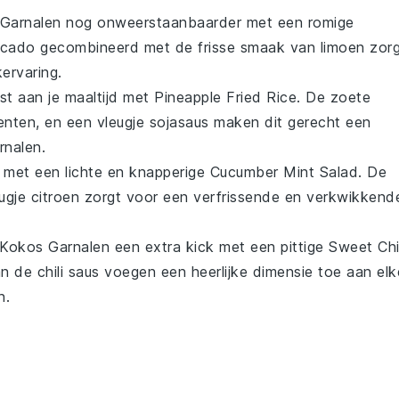
Garnalen
nog onweerstaanbaarder met een romige
cado
gecombineerd met de frisse smaak van
limoen
zorg
ervaring.
st aan je maaltijd met
Pineapple Fried Rice
. De zoete
enten
, en een vleugje
sojasaus
maken dit gerecht een
rnalen
.
en met een lichte en knapperige
Cucumber Mint Salad
. De
eugje
citroen
zorgt voor een verfrissende en verkwikkend
Kokos Garnalen
een extra kick met een pittige
Sweet Chil
an de
chili
saus voegen een heerlijke dimensie toe aan elk
n.