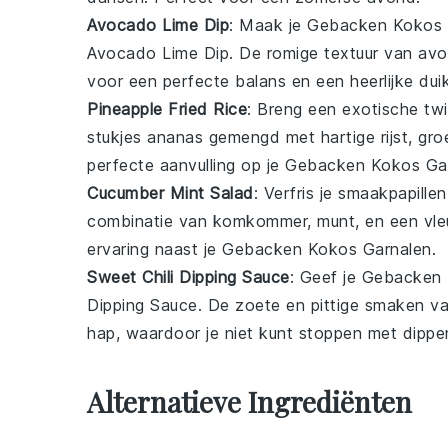
Avocado Lime Dip
: Maak je
Gebacken Kokos 
Avocado Lime Dip
. De romige textuur van
avo
voor een perfecte balans en een heerlijke duik
Pineapple Fried Rice
: Breng een exotische twi
stukjes
ananas
gemengd met hartige
rijst
,
gro
perfecte aanvulling op je
Gebacken Kokos Ga
Cucumber Mint Salad
: Verfris je smaakpapill
combinatie van
komkommer
,
munt
, en een vl
ervaring naast je
Gebacken Kokos Garnalen
.
Sweet Chili Dipping Sauce
: Geef je
Gebacken 
Dipping Sauce
. De zoete en pittige smaken v
hap, waardoor je niet kunt stoppen met dippe
Alternatieve Ingrediënten