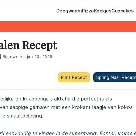
Deegwaren
Pizza
Koekjes
Cupcakes
alen Recept
|
Bijgewerkt:
jun 23, 2025
Print Recept
Spring Naar Recep
lijke en knapperige traktatie die perfect is als
van sappige garnalen met een krokant laagje van kokos
re smaakbeleving.
rij eenvoudig te vinden in de supermarkt. Echter, kokos 