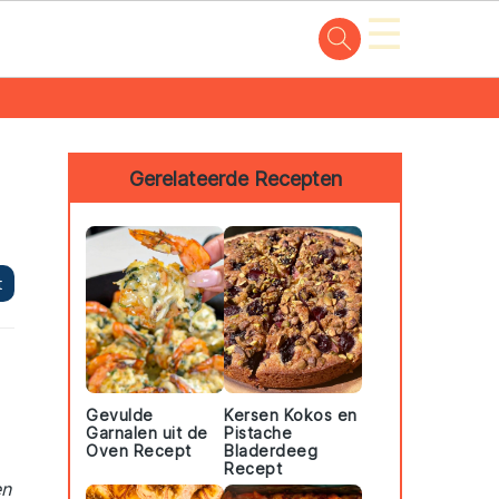
☰
Primary
Sidebar
Gerelateerde Recepten
t
Gevulde
Kersen Kokos en
Garnalen uit de
Pistache
Oven Recept
Bladerdeeg
Recept
en