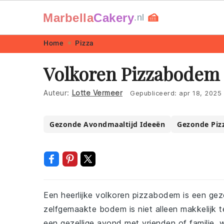
Marbella
Cakery
🍰
.nl
Skip
Skip
Skip
Skip
Home
Pizza
to
to
to
to
Volkoren Pizzabodem
primary
main
primary
footer
navigation
content
sidebar
Auteur:
Lotte Vermeer
Gepubliceerd:
apr 18, 2025
Gezonde Avondmaaltijd Ideeën
Gezonde Piz
Een heerlijke volkoren pizzabodem is een ge
zelfgemaakte bodem is niet alleen makkelijk 
een gezellige avond met vrienden of familie, 