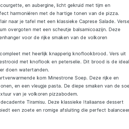
,
courgette
, en
aubergine
, licht gekruid met
tijm
en
rfect harmoniëren met de hartige tonen van de
pizza
.
lair
naar je tafel met een klassieke
Caprese Salade
. Vers
cum
overgoten met een scheutje
balsamicoazijn
. Deze
egenhanger voor de rijke smaken van de
volkoren
compleet met heerlijk knapperig
knoflookbrood
. Vers uit
estrooid met
knoflook
en
peterselie
. Dit brood is de idea
ker doen watertanden.
 hartverwarmende kom
Minestrone Soep
. Deze rijke en
bonen
, en een vleugje
pasta
. De diepe smaken van de so
xtuur van je
volkoren pizzabodem
.
en decadente
Tiramisu
. Deze klassieke
Italiaanse dessert
iedt een zoete en romige afsluiting die perfect balancee