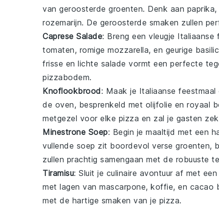
van
geroosterde groenten
. Denk aan
paprika
rozemarijn
. De geroosterde smaken zullen pe
Caprese Salade
: Breng een vleugje
Italiaanse f
tomaten
, romige
mozzarella
, en geurige
basili
frisse en lichte salade vormt een perfecte t
pizzabodem
.
Knoflookbrood
: Maak je
Italiaanse feestmaal
de oven, besprenkeld met
olijfolie
en royaal b
metgezel voor elke
pizza
en zal je gasten ze
Minestrone Soep
: Begin je maaltijd met een
vullende
soep
zit boordevol
verse groenten
,
zullen prachtig samengaan met de robuuste te
Tiramisu
: Sluit je culinaire avontuur af met e
met lagen van
mascarpone
,
koffie
, en
cacao
b
met de hartige smaken van je
pizza
.