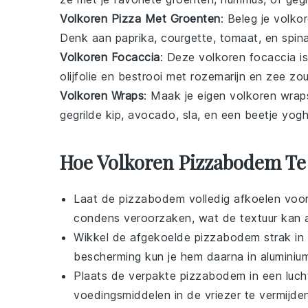
Volkoren Pizza Met Groenten
: Beleg je
volko
Denk aan
paprika
,
courgette
,
tomaat
, en
spin
Volkoren Focaccia
: Deze
volkoren focaccia
is
olijfolie
en bestrooi met
rozemarijn
en
zee zou
Volkoren Wraps
: Maak je eigen
volkoren wrap
gegrilde kip
,
avocado
,
sla
, en een beetje
yogh
Hoe Volkoren Pizzabodem Te
Laat de
pizzabodem
volledig afkoelen voo
condens veroorzaken, wat de textuur kan 
Wikkel de afgekoelde
pizzabodem
strak in
bescherming kun je hem daarna in aluminium
Plaats de verpakte
pizzabodem
in een luc
voedingsmiddelen
in de vriezer te vermijde