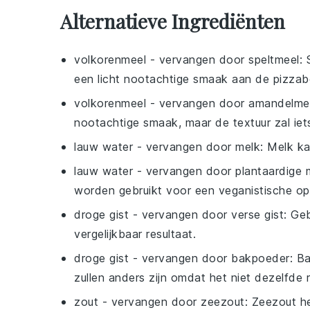
Alternatieve Ingrediënten
volkorenmeel
- vervangen door
speltmeel
:
een licht nootachtige smaak aan de pizza
volkorenmeel
- vervangen door
amandelme
nootachtige smaak, maar de textuur zal iets
lauw water
- vervangen door
melk
: Melk k
lauw water
- vervangen door
plantaardige 
worden gebruikt voor een veganistische opt
droge gist
- vervangen door
verse gist
: Ge
vergelijkbaar resultaat.
droge gist
- vervangen door
bakpoeder
: B
zullen anders zijn omdat het niet dezelfde 
zout
- vervangen door
zeezout
: Zeezout h