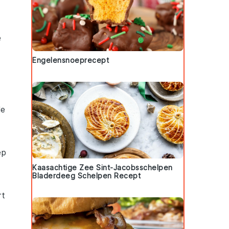
e
Engelensnoeprecept
le
ep
Kaasachtige Zee Sint-Jacobsschelpen
Bladerdeeg Schelpen Recept
rt