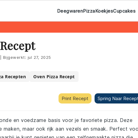
Deegwaren
Pizza
Koekjes
Cupcakes
 Recept
|
Bijgewerkt:
jul 27, 2025
za Recepten
Oven Pizza Recept
Print Recept
Spring Naar Recep
zonde en voedzame basis voor je favoriete pizza. Deze
te maken, maar ook rijk aan vezels en smaak. Perfect voo
waarbij je kunt genieten van een zelfgemaakte pizza die