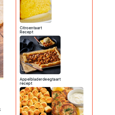
Citroentaart
Recept
Appelbladerdeegtaart
recept
k