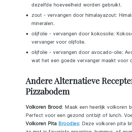
dezelfde hoeveelheid worden gebruikt.
zout
- vervangen door
himalayazout
: Hima
mineralen.
olijfolie
- vervangen door
kokosolie
: Kokos
vervanger voor olijfolie.
olijfolie
- vervangen door
avocado-olie
: Av
wat het een goede vervanger maakt voor oli
Andere Alternatieve Recepte
Pizzabodem
Volkoren Brood
: Maak een heerlijk
volkoren 
Perfect voor een gezond ontbijt of lunch. Vo
Volkoren Pita
Broodjes
: Deze
volkoren pita b
ze met je favoriete
groenten
,
hummus
, of
gegr