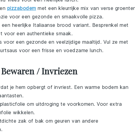
ren
pizzabodem
met een kleurrijke mix van verse
groente
azie
voor een gezonde en smaakvolle pizza.
 een heerlijke Italiaanse
brood
variant. Besprenkel met
t
voor een authentieke smaak.
s
voor een gezonde en veelzijdige maaltijd. Vul ze met
urtsaus
voor een frisse en voedzame lunch.
 Bewaren / Invriezen
rdat je hem opbergt of invriest. Een warme bodem kan
aantasten.
 plasticfolie om uitdroging te voorkomen. Voor extra
folie wikkelen.
htdichte zak of bak om geuren van andere
n.