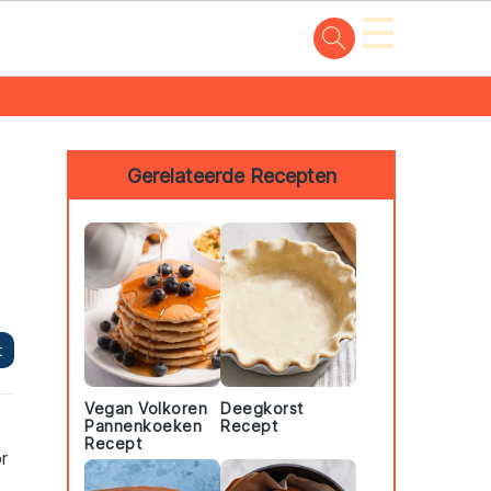
☰
Primary
Sidebar
Gerelateerde Recepten
t
Vegan Volkoren
Deegkorst
Pannenkoeken
Recept
Recept
r