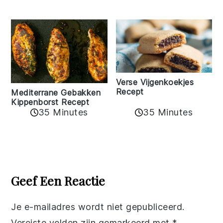
Verse Vijgenkoekjes
Recept
Mediterrane Gebakken
Kippenborst Recept
35 Minutes
35 Minutes
Reader
Interactions
Geef Een Reactie
Je e-mailadres wordt niet gepubliceerd.
Vereiste velden zijn gemarkeerd met
*