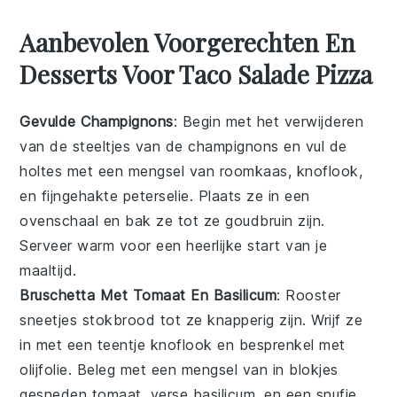
Aanbevolen Voorgerechten En
Desserts Voor Taco Salade Pizza
Gevulde Champignons
: Begin met het verwijderen
van de steeltjes van de
champignons
en vul de
holtes met een mengsel van
roomkaas
,
knoflook
,
en fijngehakte
peterselie
. Plaats ze in een
ovenschaal en bak ze tot ze goudbruin zijn.
Serveer warm voor een heerlijke start van je
maaltijd.
Bruschetta Met Tomaat En Basilicum
: Rooster
sneetjes
stokbrood
tot ze knapperig zijn. Wrijf ze
in met een teentje
knoflook
en besprenkel met
olijfolie
. Beleg met een mengsel van in blokjes
gesneden
tomaat
, verse
basilicum
, en een snufje