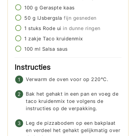
100
g
Geraspte kaas
50
g
IJsbergsla
fijn gesneden
1
stuks
Rode ui
in dunne ringen
1
zakje
Taco kruidenmix
100
ml
Salsa saus
Instructies
Verwarm de oven voor op 220°C.
Bak het gehakt in een pan en voeg de
taco kruidenmix toe volgens de
instructies op de verpakking.
Leg de pizzabodem op een bakplaat
en verdeel het gehakt gelijkmatig over