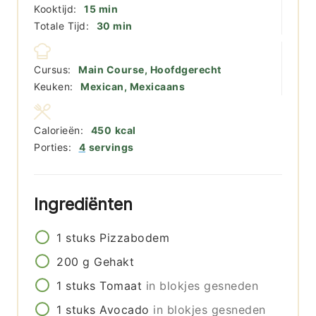
minuten
Kooktijd:
15
min
minuten
Totale Tijd:
30
min
Cursus:
Main Course, Hoofdgerecht
Keuken:
Mexican, Mexicaans
Calorieën:
450
kcal
Porties:
4
servings
Ingrediënten
1
stuks
Pizzabodem
200
g
Gehakt
1
stuks
Tomaat
in blokjes gesneden
1
stuks
Avocado
in blokjes gesneden