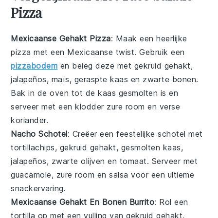
Pizza
Mexicaanse Gehakt Pizza
: Maak een heerlijke
pizza
met een
Mexicaanse twist
. Gebruik een
pizzabodem
en beleg deze met
gekruid gehakt
,
jalapeños
,
maïs
,
geraspte kaas
en
zwarte bonen
.
Bak in de oven tot de
kaas
gesmolten is en
serveer met een
klodder zure room
en verse
koriander
.
Nacho Schotel
: Creëer een
feestelijke schotel
met
tortillachips
,
gekruid gehakt
,
gesmolten kaas
,
jalapeños
,
zwarte olijven
en
tomaat
. Serveer met
guacamole
,
zure room
en
salsa
voor een ultieme
snackervaring
.
Mexicaanse Gehakt En Bonen Burrito
: Rol een
tortilla
op met een vulling van
gekruid gehakt
,