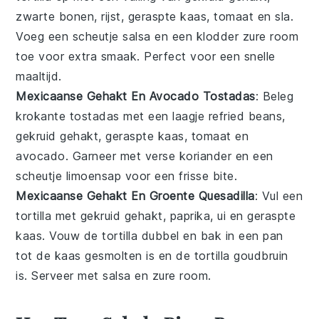
zwarte bonen
,
rijst
,
geraspte kaas
,
tomaat
en
sla
.
Voeg een scheutje
salsa
en een klodder
zure room
toe voor extra smaak. Perfect voor een snelle
maaltijd
.
Mexicaanse Gehakt En Avocado Tostadas
: Beleg
krokante tostadas
met een laagje
refried beans
,
gekruid gehakt
,
geraspte kaas
,
tomaat
en
avocado
. Garneer met
verse koriander
en een
scheutje
limoensap
voor een frisse
bite
.
Mexicaanse Gehakt En Groente Quesadilla
: Vul een
tortilla
met
gekruid gehakt
,
paprika
,
ui
en
geraspte
kaas
. Vouw de tortilla dubbel en bak in een pan
tot de
kaas
gesmolten is en de
tortilla
goudbruin
is. Serveer met
salsa
en
zure room
.