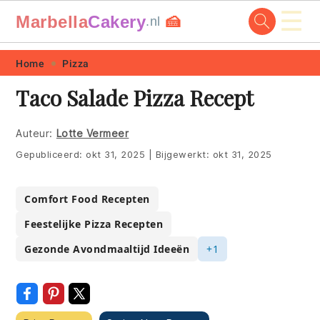
☰
Marbella
Cakery
🍰
.nl
Skip
Skip
Skip
Skip
Home
Pizza
to
to
to
to
Taco Salade Pizza Recept
primary
main
primary
footer
navigation
content
sidebar
Auteur:
Lotte Vermeer
Gepubliceerd:
okt 31, 2025
|
Bijgewerkt:
okt 31, 2025
Comfort Food Recepten
Feestelijke Pizza Recepten
Gezonde Avondmaaltijd Ideeën
+1