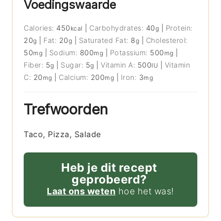
Voedingswaarde
Calories:
450
|
Carbohydrates:
40
|
Protein:
kcal
g
20
|
Fat:
20
|
Saturated Fat:
8
|
Cholesterol:
g
g
g
50
|
Sodium:
800
|
Potassium:
500
|
mg
mg
mg
Fiber:
5
|
Sugar:
5
|
Vitamin A:
500
|
Vitamin
g
g
IU
C:
20
|
Calcium:
200
|
Iron:
3
mg
mg
mg
Trefwoorden
Taco, Pizza, Salade
Heb je dit recept
geprobeerd?
Laat ons weten
hoe het was!