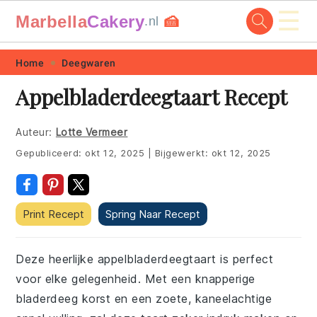
☰
Marbella
Cakery
🍰
.nl
Skip
Skip
Skip
Skip
Home
Deegwaren
to
to
to
to
Appelbladerdeegtaart Recept
primary
main
primary
footer
navigation
content
sidebar
Auteur:
Lotte Vermeer
Gepubliceerd:
okt 12, 2025
|
Bijgewerkt:
okt 12, 2025
Print Recept
Spring Naar Recept
Deze heerlijke appelbladerdeegtaart is perfect
voor elke gelegenheid. Met een knapperige
bladerdeeg korst en een zoete, kaneelachtige