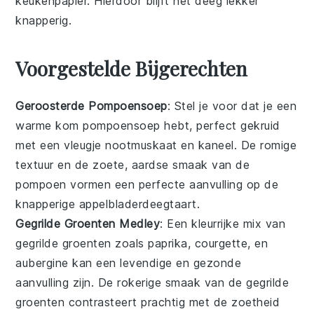
keukenpapier. Hierdoor blijft het
deeg
lekker
knapperig.
Voorgestelde Bijgerechten
Geroosterde Pompoensoep
: Stel je voor dat je een
warme kom
pompoensoep
hebt, perfect gekruid
met een vleugje
nootmuskaat
en
kaneel
. De romige
textuur en de zoete, aardse smaak van de
pompoen
vormen een perfecte aanvulling op de
knapperige
appelbladerdeegtaart
.
Gegrilde Groenten Medley
: Een kleurrijke mix van
gegrilde groenten
zoals
paprika
,
courgette
, en
aubergine
kan een levendige en gezonde
aanvulling zijn. De rokerige smaak van de
gegrilde
groenten
contrasteert prachtig met de zoetheid