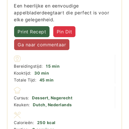
Een heerlijke en eenvoudige
appelbladerdeegtaart die perfect is voor
elke gelegenheid.
Print Recept
Pin Dit
Ga naar commentaar
minuten
Bereidingstijd:
15
min
minuten
Kooktijd:
30
min
minuten
Totale Tijd:
45
min
Cursus:
Dessert, Nagerecht
Keuken:
Dutch, Nederlands
Calorieën:
250
kcal