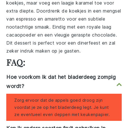
koekjes, maar voeg een laagje
karamel
toe voor
extra diepte. Doordrenk de koekjes in een mengsel
van
espresso
en
amaretto
voor een subtiele
nootachtige smaak. Eindig met een royale laag
cacaopoeder
en een vleugje
geraspte chocolade
.
Dit dessert is perfect voor een dinerfeest en zal
zeker indruk maken op je gasten.
FAQ:
Hoe voorkom ik dat het bladerdeeg zompig
wordt?
Zorg ervoor dat de appels goed droog zijn
voordat je ze op het bladerdeeg legt. Je kunt
ze eventueel even deppen met keukenpapier.