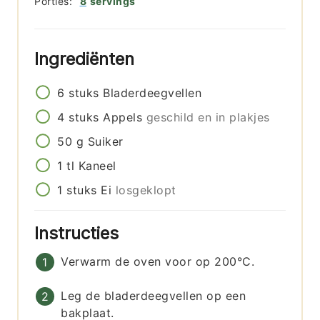
Porties:
8
servings
Ingrediënten
6
stuks
Bladerdeegvellen
4
stuks
Appels
geschild en in plakjes
50
g
Suiker
1
tl
Kaneel
1
stuks
Ei
losgeklopt
Instructies
Verwarm de oven voor op 200°C.
Leg de bladerdeegvellen op een
bakplaat.