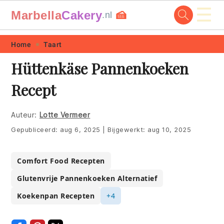
☰
Marbella
Cakery
🍰
.nl
Skip
Skip
Skip
Skip
Home
Taart
to
to
to
to
Hüttenkäse Pannenkoeken
primary
main
primary
footer
Recept
navigation
content
sidebar
Auteur:
Lotte Vermeer
Gepubliceerd:
aug 6, 2025
|
Bijgewerkt:
aug 10, 2025
Comfort Food Recepten
Glutenvrije Pannenkoeken Alternatief
Koekenpan Recepten
+4