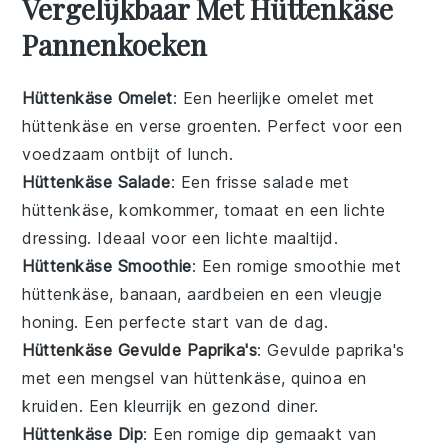
Vergelijkbaar Met Hüttenkäse
Pannenkoeken
Hüttenkäse Omelet
: Een heerlijke
omelet
met
hüttenkäse
en verse
groenten
. Perfect voor een
voedzaam ontbijt of lunch.
Hüttenkäse Salade
: Een frisse
salade
met
hüttenkäse
,
komkommer
,
tomaat
en een lichte
dressing
. Ideaal voor een lichte maaltijd.
Hüttenkäse Smoothie
: Een romige
smoothie
met
hüttenkäse
,
banaan
,
aardbeien
en een vleugje
honing
. Een perfecte start van de dag.
Hüttenkäse Gevulde Paprika's
: Gevulde
paprika's
met een mengsel van
hüttenkäse
,
quinoa
en
kruiden
. Een kleurrijk en gezond diner.
Hüttenkäse Dip
: Een romige
dip
gemaakt van