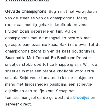
Gevulde Champignons
: Begin met het verwijderen
van de steeltjes van de
champignons
. Meng
roomkaas
met fijngehakte
knoflook
en verse
kruiden
zoals
peterselie
en
tijm
. Vul de
champignons met dit mengsel en bestrooi met
geraspte
parmezaanse kaas
. Bak in de oven tot de
champignons zacht zijn en de kaas goudbruin is.
Bruschetta Met Tomaat En Basilicum
: Rooster
sneetjes
stokbrood
tot ze knapperig zijn. Wrijf de
sneetjes in met een teentje
knoflook
voor extra
smaak. Snijd verse
tomaten
in kleine blokjes en
meng met fijngesneden
basilicum
, een scheutje
olijfolie
en een snufje
zout
. Schep het
tomatenmengsel op de geroosterde
broodjes
en
serveer direct.