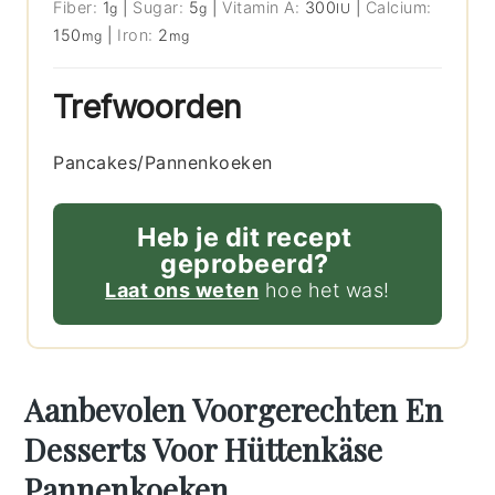
Fiber:
1
|
Sugar:
5
|
Vitamin A:
300
|
Calcium:
g
g
IU
150
|
Iron:
2
mg
mg
Trefwoorden
Pancakes/Pannenkoeken
Heb je dit recept
geprobeerd?
Laat ons weten
hoe het was!
Aanbevolen Voorgerechten En
Desserts Voor Hüttenkäse
Pannenkoeken