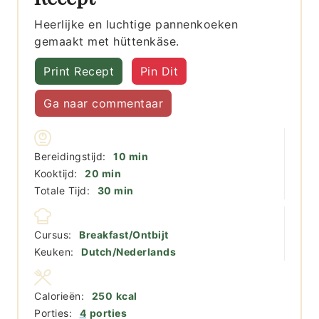
Heerlijke en luchtige pannenkoeken
gemaakt met hüttenkäse.
Print Recept
Pin Dit
Ga naar commentaar
minuten
Bereidingstijd:
10
min
minuten
Kooktijd:
20
min
minuten
Totale Tijd:
30
min
Cursus:
Breakfast/Ontbijt
Keuken:
Dutch/Nederlands
Calorieën:
250
kcal
Porties:
4
porties