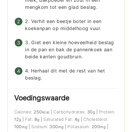
melk, bakpoeder en zout in een
mengkom tot een glad beslag.
2. Verhit een beetje boter in een
koekenpan op middelhoog vuur.
3. Giet een kleine hoeveelheid beslag
in de pan en bak de pannenkoek aan
beide kanten goudbruin.
4. Herhaal dit met de rest van het
beslag.
Voedingswaarde
Calories:
250
|
Carbohydrates:
30
|
Protein:
kcal
g
12
|
Fat:
8
|
Saturated Fat:
4
|
Cholesterol:
g
g
g
100
|
Sodium:
300
|
Potassium:
200
|
mg
mg
mg