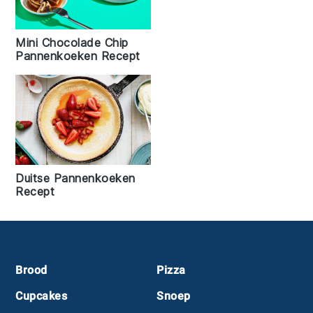
Mini Chocolade Chip
Pannenkoeken Recept
Duitse Pannenkoeken
Recept
Footer
Brood
Pizza
Cupcakes
Snoep