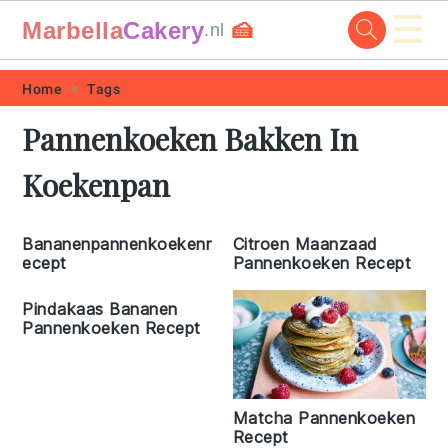
☰
Marbella
Cakery
🍰
.nl
Skip
Skip
Skip
Skip
Home
Tags
to
to
to
to
Pannenkoeken Bakken In
primary
main
primary
footer
Koekenpan
navigation
content
sidebar
Bananenpannenkoekenr
Citroen Maanzaad
ecept
Pannenkoeken Recept
Pindakaas Bananen
Pannenkoeken Recept
Matcha Pannenkoeken
Recept