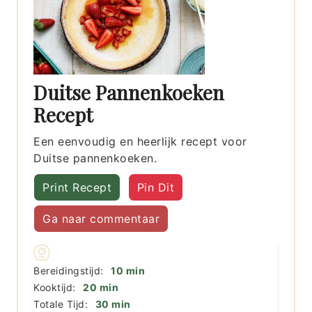
Duitse Pannenkoeken
Recept
Een eenvoudig en heerlijk recept voor
Duitse pannenkoeken.
Print Recept
Pin Dit
Ga naar commentaar
minuten
Bereidingstijd:
10
min
minuten
Kooktijd:
20
min
minuten
Totale Tijd:
30
min