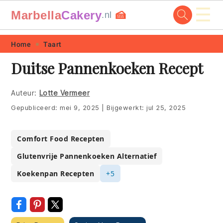
☰
Marbella
Cakery
🍰
.nl
Skip
Skip
Skip
Skip
Home
Taart
to
to
to
to
Duitse Pannenkoeken Recept
primary
main
primary
footer
navigation
content
sidebar
Auteur:
Lotte Vermeer
Gepubliceerd:
mei 9, 2025
|
Bijgewerkt:
jul 25, 2025
Comfort Food Recepten
Glutenvrije Pannenkoeken Alternatief
Koekenpan Recepten
+5