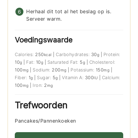
Herhaal dit tot al het beslag op is.
Serveer warm.
Voedingswaarde
Calories:
250
|
Carbohydrates:
30
|
Protein:
kcal
g
10
|
Fat:
10
|
Saturated Fat:
5
|
Cholesterol:
g
g
g
100
|
Sodium:
200
|
Potassium:
150
|
mg
mg
mg
Fiber:
1
|
Sugar:
5
|
Vitamin A:
300
|
Calcium:
g
g
IU
100
|
Iron:
2
mg
mg
Trefwoorden
Pancakes/Pannenkoeken