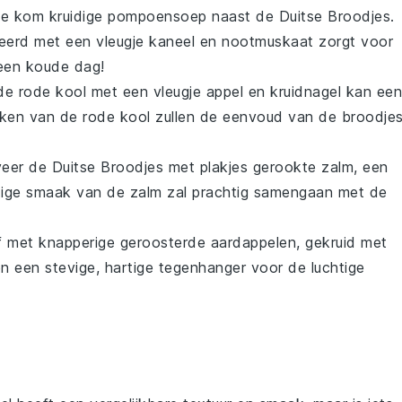
nde kom
kruidige pompoensoep
naast de
Duitse Broodjes
.
erd met een vleugje
kaneel
en
nootmuskaat
zorgt voor
een koude dag!
de rode kool
met een vleugje
appel
en
kruidnagel
kan een
smaken van de rode kool zullen de eenvoud van de broodje
rveer de
Duitse Broodjes
met plakjes
gerookte zalm
, een
ltige smaak van de zalm zal prachtig samengaan met de
f met knapperige
geroosterde aardappelen
, gekruid met
n een stevige, hartige tegenhanger voor de luchtige