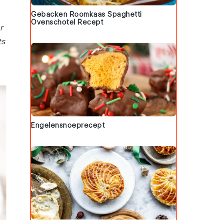
Gebacken Roomkaas Spaghetti
Ovenschotel Recept
r
ts
Engelensnoeprecept