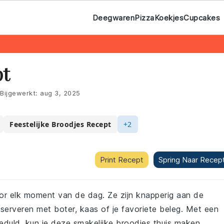
Deegwaren
Pizza
Koekjes
Cupcakes
pt
Bijgewerkt:
aug 3, 2025
Feestelijke Broodjes Recept
+2
Print Recept
Spring Naar Recep
oor elk moment van de dag. Ze zijn knapperig aan de
serveren met boter, kaas of je favoriete beleg. Met een
eduld, kun je deze smakelijke broodjes thuis maken.