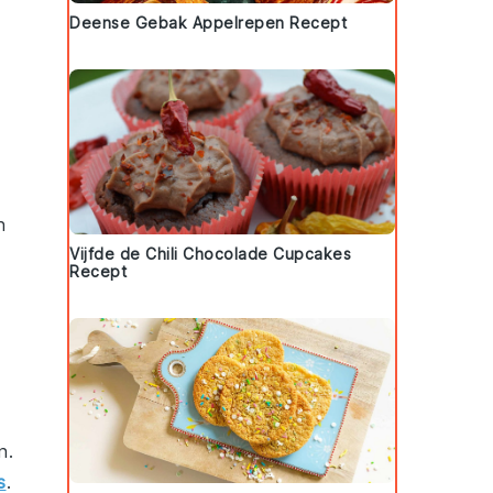
Deense Gebak Appelrepen Recept
n
Vijfde de Chili Chocolade Cupcakes
Recept
n
.
s
.