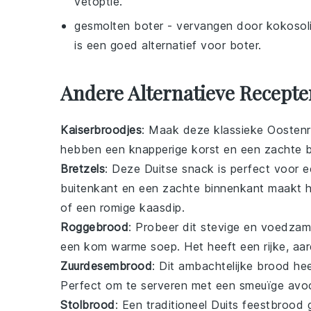
vetoptie.
gesmolten boter
- vervangen door
kokosol
is een goed alternatief voor boter.
Andere Alternatieve Recepte
Kaiserbroodjes
: Maak deze klassieke Oostenr
hebben een knapperige korst en een zachte b
Bretzels
: Deze Duitse
snack
is perfect voor e
buitenkant en een zachte binnenkant maakt he
of een romige
kaasdip
.
Roggebrood
: Probeer dit stevige en voedza
een kom warme
soep
. Het heeft een rijke, 
Zuurdesembrood
: Dit ambachtelijke
brood
hee
Perfect om te serveren met een smeuïge
avo
Stolbrood
: Een traditioneel Duits
feestbrood
g