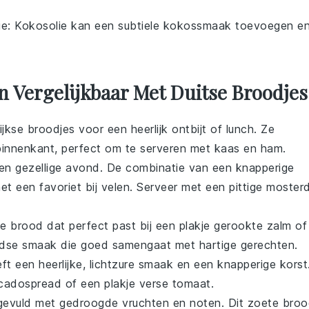
ie
: Kokosolie kan een subtiele kokossmaak toevoegen e
n Vergelijkbaar Met Duitse Broodjes
ijkse
broodjes
voor een heerlijk ontbijt of lunch. Ze
innenkant, perfect om te serveren met
kaas
en
ham
.
en gezellige avond. De combinatie van een knapperige
t een favoriet bij velen. Serveer met een pittige
moster
me
brood
dat perfect past bij een plakje
gerookte zalm
of
aardse smaak die goed samengaat met hartige gerechten.
ft een heerlijke, lichtzure smaak en een knapperige korst
cado
spread of een plakje verse
tomaat
.
evuld met gedroogde
vruchten
en
noten
. Dit zoete bro