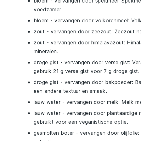
bloem
- vervangen door
speltmeel
: Speltme
voedzamer.
bloem
- vervangen door
volkorenmeel
: Vol
zout
- vervangen door
zeezout
: Zeezout h
zout
- vervangen door
himalayazout
: Hima
mineralen.
droge gist
- vervangen door
verse gist
: Ve
gebruik 21 g verse gist voor 7 g droge gist.
droge gist
- vervangen door
bakpoeder
: B
een andere textuur en smaak.
lauw water
- vervangen door
melk
: Melk ma
lauw water
- vervangen door
plantaardige 
gebruikt voor een veganistische optie.
gesmolten boter
- vervangen door
olijfolie
: