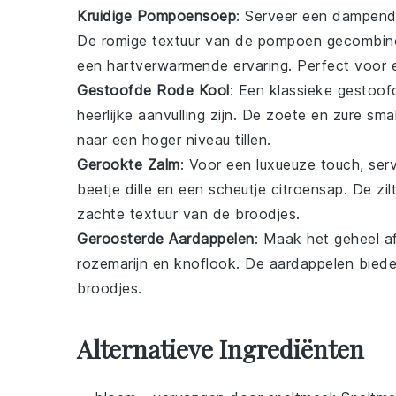
Kruidige Pompoensoep
: Serveer een dampe
De romige textuur van de
pompoen
gecombine
een hartverwarmende ervaring. Perfect voor 
Gestoofde Rode Kool
: Een klassieke
gestoof
heerlijke aanvulling zijn. De zoete en zure 
naar een hoger niveau tillen.
Gerookte Zalm
: Voor een luxueuze touch, se
beetje
dille
en een scheutje
citroensap
. De zi
zachte textuur van de broodjes.
Geroosterde Aardappelen
: Maak het geheel a
rozemarijn
en
knoflook
. De aardappelen biede
broodjes.
Alternatieve Ingrediënten