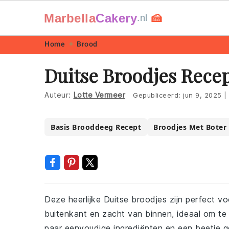
Marbella
Cakery
🍰
.nl
Skip
Skip
Skip
Skip
Home
Brood
to
to
to
to
Duitse Broodjes Rece
primary
main
primary
footer
navigation
content
sidebar
Auteur:
Lotte Vermeer
Gepubliceerd:
jun 9, 2025
|
Basis Brooddeeg Recept
Broodjes Met Boter
Deze heerlijke Duitse broodjes zijn perfect v
buitenkant en zacht van binnen, ideaal om te 
paar eenvoudige ingrediënten en een beetje g