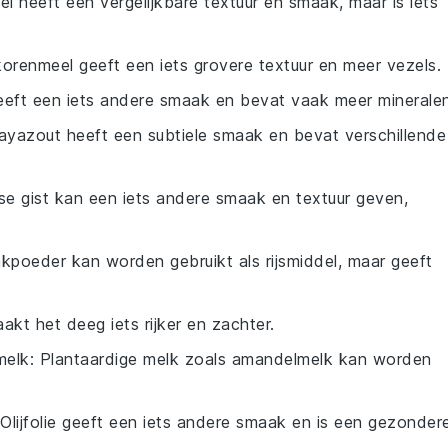
el heeft een vergelijkbare textuur en smaak, maar is iets
korenmeel geeft een iets grovere textuur en meer vezels.
eeft een iets andere smaak en bevat vaak meer mineralen
layazout heeft een subtiele smaak en bevat verschillende
rse gist kan een iets andere smaak en textuur geven,
akpoeder kan worden gebruikt als rijsmiddel, maar geeft
akt het deeg iets rijker en zachter.
melk
: Plantaardige melk zoals amandelmelk kan worden
 Olijfolie geeft een iets andere smaak en is een gezonder