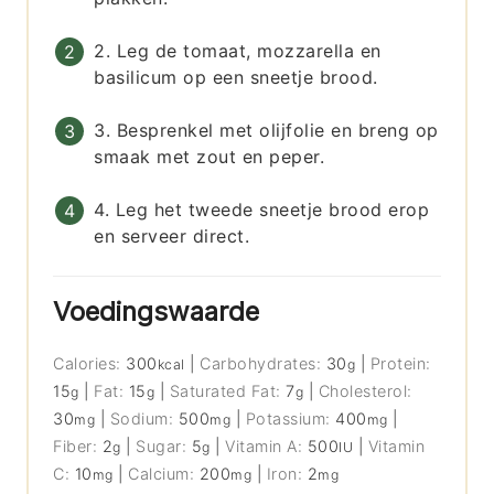
2. Leg de tomaat, mozzarella en
basilicum op een sneetje brood.
3. Besprenkel met olijfolie en breng op
smaak met zout en peper.
4. Leg het tweede sneetje brood erop
en serveer direct.
Voedingswaarde
Calories:
300
|
Carbohydrates:
30
|
Protein:
kcal
g
15
|
Fat:
15
|
Saturated Fat:
7
|
Cholesterol:
g
g
g
30
|
Sodium:
500
|
Potassium:
400
|
mg
mg
mg
Fiber:
2
|
Sugar:
5
|
Vitamin A:
500
|
Vitamin
g
g
IU
C:
10
|
Calcium:
200
|
Iron:
2
mg
mg
mg