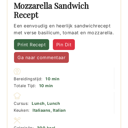
Mozzarella Sandwich
Recept
Een eenvoudig en heerlijk sandwichrecept
met verse basilicum, tomaat en mozzarella.
Print Recept
Pin Dit
Ga naar commentaar
minuten
Bereidingstijd:
10
min
minuten
Totale Tijd:
10
min
Cursus:
Lunch, Lunch
Keuken:
Italiaans, Italian
Calorieën:
300
kcal