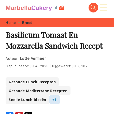
☰
Marbella
Cakery
🍰
.nl
Skip
Skip
Skip
Skip
Home
Brood
to
to
to
to
Basilicum Tomaat En
primary
main
primary
footer
Mozzarella Sandwich Recept
navigation
content
sidebar
Auteur:
Lotte Vermeer
Gepubliceerd:
jul 4, 2025
|
Bijgewerkt:
jul 7, 2025
Gezonde Lunch Recepten
Gezonde Mediterrane Recepten
Snelle Lunch Ideeën
+1