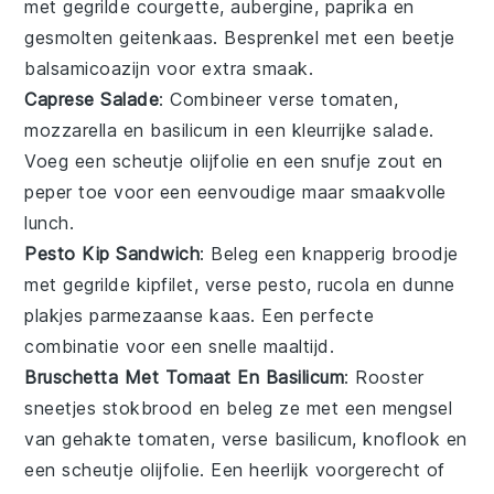
met gegrilde
courgette
,
aubergine
,
paprika
en
gesmolten
geitenkaas
. Besprenkel met een beetje
balsamicoazijn
voor extra smaak.
Caprese Salade
: Combineer verse
tomaten
,
mozzarella
en
basilicum
in een kleurrijke salade.
Voeg een scheutje
olijfolie
en een snufje
zout
en
peper
toe voor een eenvoudige maar smaakvolle
lunch
.
Pesto Kip Sandwich
: Beleg een knapperig broodje
met gegrilde
kipfilet
, verse
pesto
,
rucola
en dunne
plakjes
parmezaanse kaas
. Een perfecte
combinatie voor een snelle
maaltijd
.
Bruschetta Met Tomaat En Basilicum
: Rooster
sneetjes
stokbrood
en beleg ze met een mengsel
van gehakte
tomaten
, verse
basilicum
,
knoflook
en
een scheutje
olijfolie
. Een heerlijk
voorgerecht
of