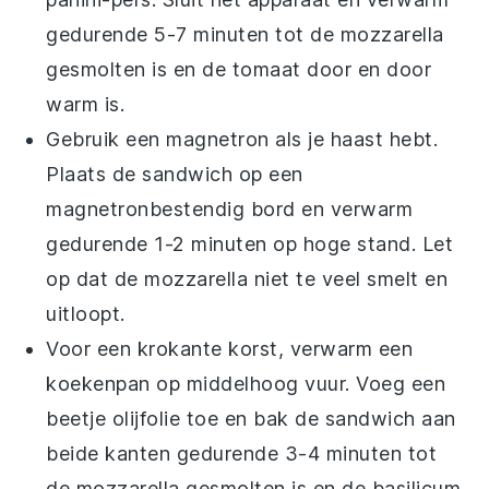
gedurende 5-7 minuten tot de
mozzarella
gesmolten is en de
tomaat
door en door
warm is.
Gebruik een magnetron als je haast hebt.
Plaats de
sandwich
op een
magnetronbestendig bord en verwarm
gedurende 1-2 minuten op hoge stand. Let
op dat de
mozzarella
niet te veel smelt en
uitloopt.
Voor een krokante korst, verwarm een
koekenpan op middelhoog vuur. Voeg een
beetje
olijfolie
toe en bak de
sandwich
aan
beide kanten gedurende 3-4 minuten tot
de
mozzarella
gesmolten is en de
basilicum