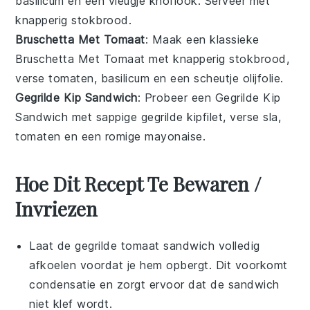
basilicum
en een vleugje
knoflook
. Serveer met
knapperig
stokbrood
.
Bruschetta Met Tomaat
: Maak een klassieke
Bruschetta Met Tomaat
met knapperig
stokbrood
,
verse
tomaten
,
basilicum
en een scheutje
olijfolie
.
Gegrilde Kip Sandwich
: Probeer een
Gegrilde Kip
Sandwich
met sappige
gegrilde kipfilet
, verse
sla
,
tomaten
en een romige
mayonaise
.
Hoe Dit Recept Te Bewaren /
Invriezen
Laat de
gegrilde tomaat sandwich
volledig
afkoelen voordat je hem opbergt. Dit voorkomt
condensatie en zorgt ervoor dat de sandwich
niet klef wordt.