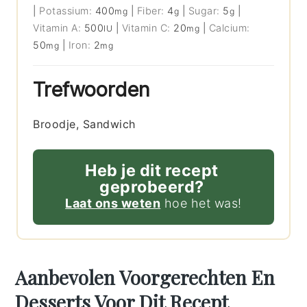
|
Potassium:
400
|
Fiber:
4
|
Sugar:
5
|
mg
g
g
Vitamin A:
500
|
Vitamin C:
20
|
Calcium:
IU
mg
50
|
Iron:
2
mg
mg
Trefwoorden
Broodje, Sandwich
Heb je dit recept
geprobeerd?
Laat ons weten
hoe het was!
Aanbevolen Voorgerechten En
Desserts Voor Dit Recept