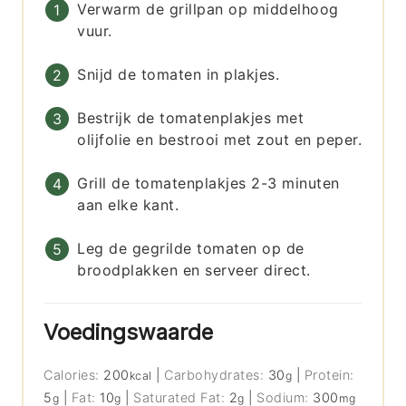
Verwarm de grillpan op middelhoog
vuur.
Snijd de tomaten in plakjes.
Bestrijk de tomatenplakjes met
olijfolie en bestrooi met zout en peper.
Grill de tomatenplakjes 2-3 minuten
aan elke kant.
Leg de gegrilde tomaten op de
broodplakken en serveer direct.
Voedingswaarde
Calories:
200
|
Carbohydrates:
30
|
Protein:
kcal
g
5
|
Fat:
10
|
Saturated Fat:
2
|
Sodium:
300
g
g
g
mg