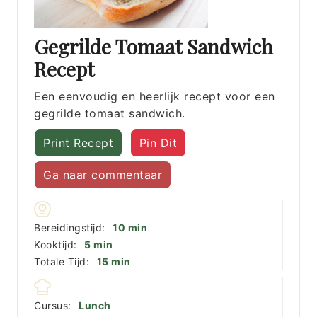
Gegrilde Tomaat Sandwich
Recept
Een eenvoudig en heerlijk recept voor een
gegrilde tomaat sandwich.
Print Recept
Pin Dit
Ga naar commentaar
minuten
Bereidingstijd:
10
min
minuten
Kooktijd:
5
min
minuten
Totale Tijd:
15
min
Cursus:
Lunch