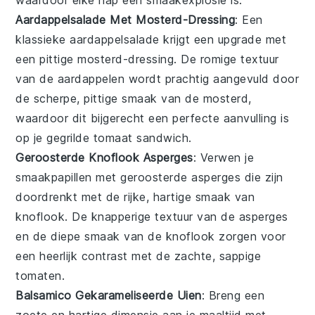
Aardappelsalade Met Mosterd-Dressing
: Een
klassieke
aardappelsalade
krijgt een upgrade met
een pittige
mosterd-dressing
. De romige textuur
van de aardappelen wordt prachtig aangevuld door
de scherpe, pittige smaak van de mosterd,
waardoor dit bijgerecht een perfecte aanvulling is
op je
gegrilde tomaat sandwich
.
Geroosterde Knoflook Asperges
: Verwen je
smaakpapillen met
geroosterde asperges
die zijn
doordrenkt met de rijke, hartige smaak van
knoflook
. De knapperige textuur van de asperges
en de diepe smaak van de knoflook zorgen voor
een heerlijk contrast met de zachte, sappige
tomaten.
Balsamico Gekarameliseerde Uien
: Breng een
zoete en hartige dimensie aan je maaltijd met