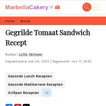
☰
Marbella
Cakery
🍰
.nl
Skip
Skip
Skip
Skip
Home
Brood
to
to
to
to
Gegrilde Tomaat Sandwich
primary
main
primary
footer
Recept
navigation
content
sidebar
Auteur:
Lotte Vermeer
Gepubliceerd:
mei 24, 2025
|
Bijgewerkt:
nov 17, 2025
Gezonde Lunch Recepten
Gezonde Mediterrane Recepten
Grillpan Recepten
+3