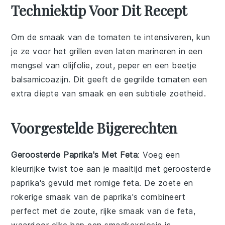
Techniektip Voor Dit Recept
Om de smaak van de
tomaten
te intensiveren, kun
je ze voor het grillen even laten marineren in een
mengsel van
olijfolie
,
zout
,
peper
en een beetje
balsamicoazijn
. Dit geeft de
gegrilde tomaten
een
extra diepte van smaak en een subtiele zoetheid.
Voorgestelde Bijgerechten
Geroosterde Paprika's Met Feta
: Voeg een
kleurrijke twist toe aan je maaltijd met
geroosterde
paprika's
gevuld met romige
feta
. De zoete en
rokerige smaak van de paprika's combineert
perfect met de zoute, rijke smaak van de feta,
waardoor elke hap een smaakexplosie is.