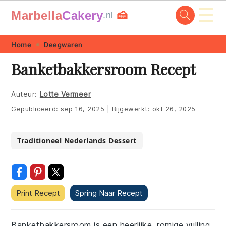
☰
Marbella
Cakery
🍰
.nl
Skip
Skip
Skip
Skip
Home
Deegwaren
to
to
to
to
Banketbakkersroom Recept
primary
main
primary
footer
navigation
content
sidebar
Auteur:
Lotte Vermeer
Gepubliceerd:
sep 16, 2025
|
Bijgewerkt:
okt 26, 2025
Traditioneel Nederlands Dessert
Print Recept
Spring Naar Recept
Banketbakkersroom is een heerlijke, romige vulling