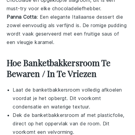
chocolade
en opgeklopte
slagroom
, dit is een
must-try voor elke
chocolade
liefhebber.
Panna Cotta
: Een elegante Italiaanse
dessert
die
zowel eenvoudig als verfijnd is. De romige
pudding
wordt vaak geserveerd met een fruitige
saus
of
een vleugje
karamel
.
Hoe Banketbakkersroom Te
Bewaren / In Te Vriezen
Laat de
banketbakkersroom
volledig afkoelen
voordat je het opbergt. Dit voorkomt
condensatie en waterige textuur.
Dek de
banketbakkersroom
af met plasticfolie,
direct op het oppervlak van de room. Dit
voorkomt een velvorming.