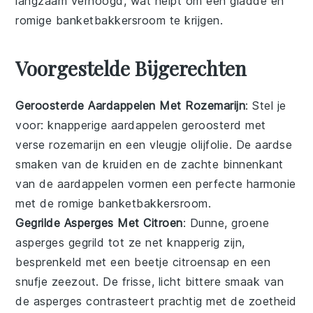
langzaam verhoogd, wat helpt om een gladde en
romige
banketbakkersroom
te krijgen.
Voorgestelde Bijgerechten
Geroosterde Aardappelen Met Rozemarijn
: Stel je
voor: knapperige
aardappelen
geroosterd met
verse
rozemarijn
en een vleugje
olijfolie
. De aardse
smaken van de
kruiden
en de zachte binnenkant
van de aardappelen vormen een perfecte harmonie
met de romige
banketbakkersroom
.
Gegrilde Asperges Met Citroen
: Dunne, groene
asperges
gegrild tot ze net knapperig zijn,
besprenkeld met een beetje
citroensap
en een
snufje
zeezout
. De frisse, licht bittere smaak van
de asperges contrasteert prachtig met de zoetheid