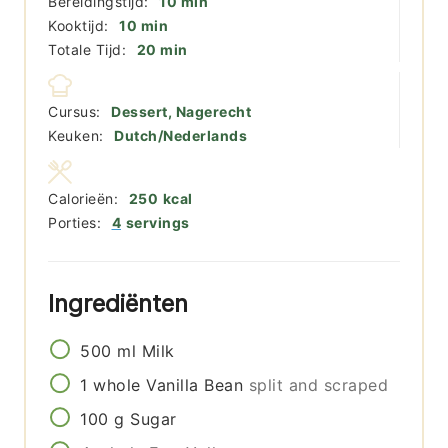
minuten
Bereidingstijd:
10
min
minuten
Kooktijd:
10
min
minuten
Totale Tijd:
20
min
Cursus:
Dessert, Nagerecht
Keuken:
Dutch/Nederlands
Calorieën:
250
kcal
Porties:
4
servings
Ingrediënten
500
ml
Milk
1
whole
Vanilla Bean
split and scraped
100
g
Sugar