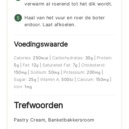
verwarm al roerend tot het dik wordt.
Haal van het vuur en roer de boter
erdoor. Laat afkoelen.
Voedingswaarde
Calories:
250
|
Carbohydrates:
30
|
Protein:
kcal
g
5
|
Fat:
12
|
Saturated Fat:
7
|
Cholesterol:
g
g
g
150
|
Sodium:
50
|
Potassium:
200
|
mg
mg
mg
Sugar:
25
|
Vitamin A:
500
|
Calcium:
150
|
g
IU
mg
Iron:
1
mg
Trefwoorden
Pastry Cream, Banketbakkersroom