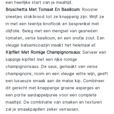
een heerlijke start van je maaltijd.
Bruschetta Met Tomaat En Basilicum
: Rooster
sneetjes
stokbrood
tot ze knapperig zijn. Wrijf ze
in met een teentje
knoflook
en besprenkel met
olijfolie
. Beleg met een mengsel van gesneden
tomaten
, verse
basilicum
, en een snufje
zout
. Een
vleugje
balsamicoazijn
maakt het helemaal af.
Kipfilet Met Romige Champignonsaus
: Serveer een
sappige
kipfilet
met een rijke
romige
champignonsaus
. De saus, gemaakt van verse
champignons
,
room
en een vleugje
witte wijn
, geeft
een luxueuze smaak aan de malse kip. Combineer
dit gerecht met knapperige
groene asperges
en
een portie
aardappelpuree
voor een complete
maaltijd. De combinatie van smaken en texturen
zal je smaakpapillen zeker verrassen.