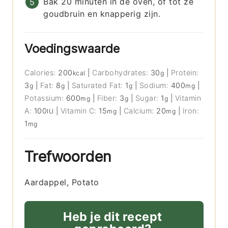
Bak 20 minuten in de oven, of tot ze
goudbruin en knapperig zijn.
Voedingswaarde
Calories:
200
|
Carbohydrates:
30
|
Protein:
kcal
g
3
|
Fat:
8
|
Saturated Fat:
1
|
Sodium:
400
|
g
g
g
mg
Potassium:
600
|
Fiber:
3
|
Sugar:
1
|
Vitamin
mg
g
g
A:
100
|
Vitamin C:
15
|
Calcium:
20
|
Iron:
IU
mg
mg
1
mg
Trefwoorden
Aardappel, Potato
Heb je dit recept