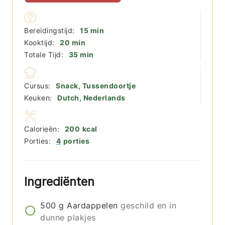
minuten
Bereidingstijd:
15
min
minuten
Kooktijd:
20
min
minuten
Totale Tijd:
35
min
Cursus:
Snack, Tussendoortje
Keuken:
Dutch, Nederlands
Calorieën:
200
kcal
Porties:
4
porties
Ingrediënten
500
g
Aardappelen
geschild en in
dunne plakjes