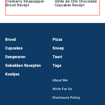
Cranberry Sinaasappel
Vijfde de Chili Chocolade
Brood Recept
Cupcakes Recept
Footer
Brood
Pizza
Cupcakes
Snoep
Deegwaren
Taart
Gebakken Recepten
Tags
Koekjes
About Me
Write For Us
Disclosure Policy