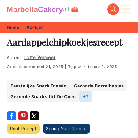
☰
Marbella
Cakery
🍰
.nl
Skip
Skip
Skip
Skip
Home
Koekjes
to
to
to
to
Aardappelchipkoekjesrecept
primary
main
primary
footer
navigation
content
sidebar
Auteur:
Lotte Vermeer
Gepubliceerd:
mei 21, 2025
|
Bijgewerkt:
nov 9, 2025
Feestelijke Snack Ideeën
Gezonde Borrelhapjes
Gezonde Snacks Uit De Oven
+3
Print Recept
Spring Naar Recept