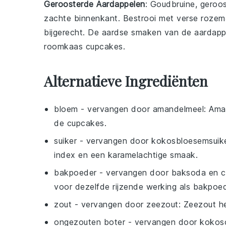
Geroosterde Aardappelen
: Goudbruine,
geroos
zachte binnenkant. Bestrooi met
verse rozema
bijgerecht. De aardse smaken van de aardapp
roomkaas cupcakes
.
Alternatieve Ingrediënten
bloem
- vervangen door
amandelmeel
: Ama
de cupcakes.
suiker
- vervangen door
kokosbloesemsuik
index en een karamelachtige smaak.
bakpoeder
- vervangen door
baksoda en c
voor dezelfde rijzende werking als bakpoed
zout
- vervangen door
zeezout
: Zeezout h
ongezouten boter
- vervangen door
kokoso