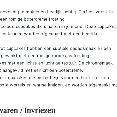
eenvoudig te maken en heerlijk luchtig. Perfect voor elke
 een romige
botercrème frosting
.
colade cupcakes
die smelten in je mond. Deze cupcakes
en kunnen worden afgemaakt met een heerlijke
vet cupcakes
hebben een subtiele
cacaosmaak
en een
 afgewerkt met een romige
roomkaas frosting
.
kes
met een lichte en luchtige textuur. De
citroensmaak
ct aangevuld met een
citroen botercrème
.
rtel cupcakes
die perfect zijn voor een
herfst
of
lente
aspte
wortels
en warme kruiden, en worden afgemaakt m
aren / Invriezen