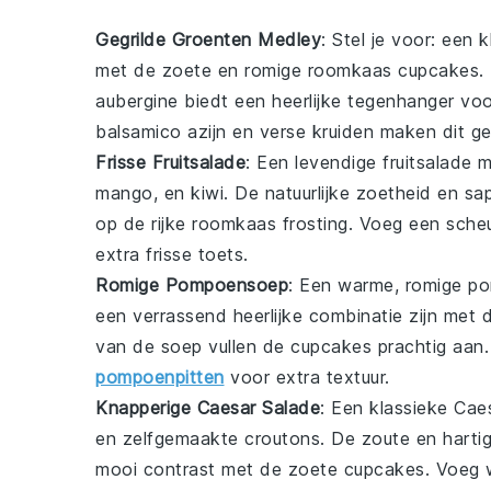
Gegrilde Groenten Medley
: Stel je voor: een k
met de zoete en romige
roomkaas cupcakes
.
aubergine
biedt een heerlijke tegenhanger voo
balsamico azijn
en verse
kruiden
maken dit ge
Frisse Fruitsalade
: Een levendige
fruitsalade
m
mango
, en
kiwi
. De natuurlijke zoetheid en sa
op de rijke
roomkaas frosting
. Voeg een sche
extra frisse toets.
Romige Pompoensoep
: Een warme,
romige p
een verrassend heerlijke combinatie zijn met
van de soep vullen de cupcakes prachtig aan
pompoenpitten
voor extra textuur.
Knapperige Caesar Salade
: Een klassieke
Caes
en zelfgemaakte
croutons
. De zoute en hart
mooi contrast met de zoete
cupcakes
. Voeg