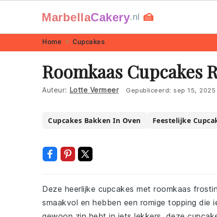
Marbella
Cakery
🍰
.nl
Skip
Skip
Skip
Skip
Home
Cupcakes
to
to
to
to
Roomkaas Cupcakes R
primary
main
primary
footer
navigation
content
sidebar
Auteur:
Lotte Vermeer
Gepubliceerd:
sep 15, 2025
Cupcakes Bakken In Oven
Feestelijke Cupca
Deze heerlijke cupcakes met roomkaas frosting 
smaakvol en hebben een romige topping die ie
gewoon zin hebt in iets lekkers, deze cupcake