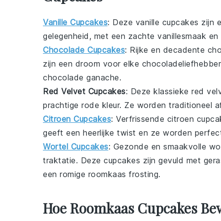
Vanille Cupcakes
: Deze
vanille cupcakes
zijn 
gelegenheid, met een zachte vanillesmaak en
Chocolade Cupcakes
: Rijke en decadente
cho
zijn een droom voor elke
chocoladeliefhebber
chocolade ganache
.
Red Velvet Cupcakes
: Deze klassieke
red vel
prachtige rode kleur. Ze worden traditioneel
Citroen Cupcakes
: Verfrissende
citroen cupca
geeft een heerlijke twist en ze worden perfe
Wortel Cupcakes
: Gezonde en smaakvolle
wo
traktatie. Deze cupcakes zijn gevuld met ger
een romige
roomkaas frosting
.
Hoe Roomkaas Cupcakes Bew