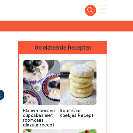
☰
Primary
Sidebar
Gerelateerde Recepten
t
Blauwe bessen
Roomkaas
cupcakes met
Koekjes Recept
roomkaas
glazuur recept