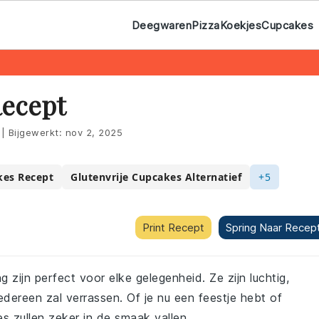
Deegwaren
Pizza
Koekjes
Cupcakes
ecept
|
Bijgewerkt:
nov 2, 2025
kes Recept
Glutenvrije Cupcakes Alternatief
+5
Print Recept
Spring Naar Recep
zijn perfect voor elke gelegenheid. Ze zijn luchtig,
dereen zal verrassen. Of je nu een feestje hebt of
s zullen zeker in de smaak vallen.