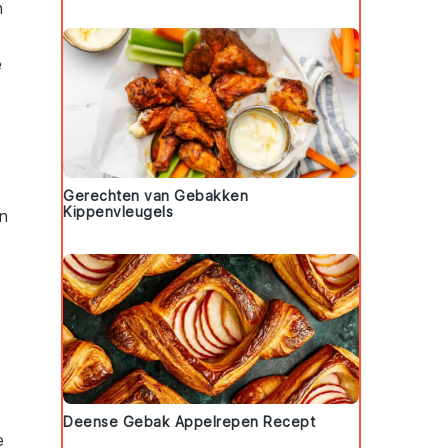
n
e
Gerechten van Gebakken
Kippenvleugels
n
Deense Gebak Appelrepen Recept
e