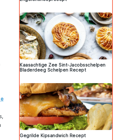
n
Kaasachtige Zee Sint-Jacobsschelpen
Bladerdeeg Schelpen Recept
de
s
,
n
Gegrilde Kipsandwich Recept