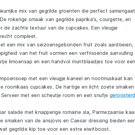
leurrijke
mix van gegrilde groenten
die perfect samengaat
 De rokerige smaak van
gegrilde paprika's
,
courgette
, en
r de zachte textuur van de cupcakes. Een vleugje
recht compleet.
et een mix van seizoensgebonden
fruit
zoals
aardbeien
,
ppigheid van het fruit vormen een verfrissende aanvulling
utje
limoensap
en een handvol
muntblaadjes
toe voor ee
ompoensoep
met een vleugje
kaneel
en
nootmuskaat
kan
 de
roomkaas cupcakes
. De hartige en licht zoete smaken
. Serveer met een scheutje
room
en een snufje
gerooster
ar salade
met knapperige
romaine sla
,
Parmezaanse kaa
ige smaken van de
ansjovis
en
Caesar dressing
bieden ee
 wat
gegrilde kip
toe voor een extra eiwitboost.