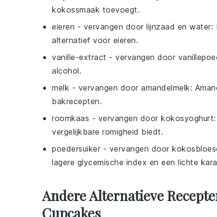
kokossmaak toevoegt.
eieren
- vervangen door
lijnzaad en water
:
alternatief voor eieren.
vanille-extract
- vervangen door
vanillepoe
alcohol.
melk
- vervangen door
amandelmelk
: Amand
bakrecepten.
roomkaas
- vervangen door
kokosyoghurt
vergelijkbare romigheid biedt.
poedersuiker
- vervangen door
kokosbloes
lagere glycemische index en een lichte kar
Andere Alternatieve Recept
Cupcakes