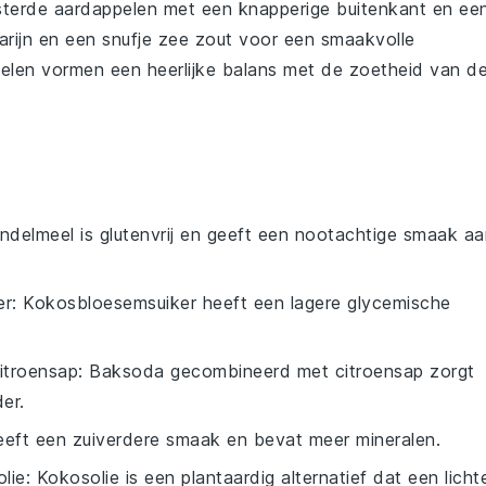
terde aardappelen
met een knapperige buitenkant en ee
rijn
en een snufje
zee zout
voor een smaakvolle
elen vormen een heerlijke balans met de zoetheid van d
ndelmeel is glutenvrij en geeft een nootachtige smaak aa
er
: Kokosbloesemsuiker heeft een lagere glycemische
itroensap
: Baksoda gecombineerd met citroensap zorgt
er.
eeft een zuiverdere smaak en bevat meer mineralen.
lie
: Kokosolie is een plantaardig alternatief dat een licht