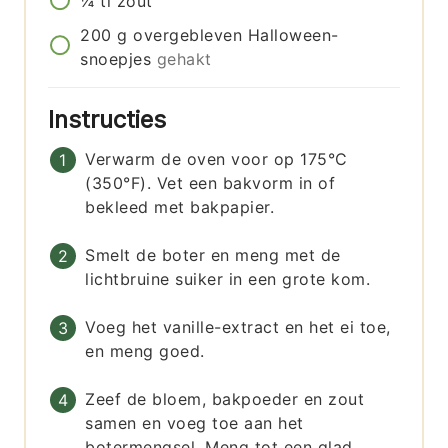
¼
tl
zout
200
g
overgebleven Halloween-
snoepjes
gehakt
Instructies
Verwarm de oven voor op 175°C
(350°F). Vet een bakvorm in of
bekleed met bakpapier.
Smelt de boter en meng met de
lichtbruine suiker in een grote kom.
Voeg het vanille-extract en het ei toe,
en meng goed.
Zeef de bloem, bakpoeder en zout
samen en voeg toe aan het
botermengsel. Meng tot een glad