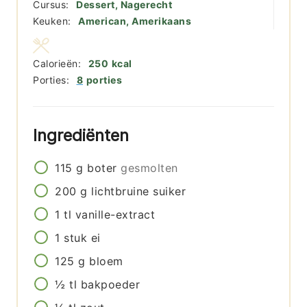
Cursus:
Dessert, Nagerecht
Keuken:
American, Amerikaans
Calorieën:
250
kcal
Porties:
8
porties
Ingrediënten
115
g
boter
gesmolten
200
g
lichtbruine suiker
1
tl
vanille-extract
1
stuk
ei
125
g
bloem
½
tl
bakpoeder