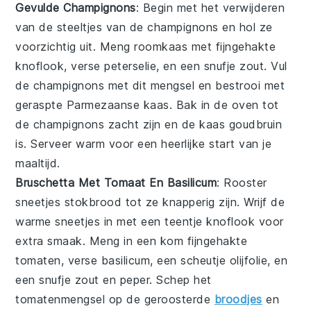
Gevulde Champignons
: Begin met het verwijderen
van de steeltjes van de
champignons
en hol ze
voorzichtig uit. Meng
roomkaas
met fijngehakte
knoflook
, verse
peterselie
, en een snufje
zout
. Vul
de champignons met dit mengsel en bestrooi met
geraspte
Parmezaanse kaas
. Bak in de oven tot
de champignons zacht zijn en de kaas goudbruin
is. Serveer warm voor een heerlijke start van je
maaltijd.
Bruschetta Met Tomaat En Basilicum
: Rooster
sneetjes
stokbrood
tot ze knapperig zijn. Wrijf de
warme sneetjes in met een teentje
knoflook
voor
extra smaak. Meng in een kom fijngehakte
tomaten
, verse
basilicum
, een scheutje
olijfolie
, en
een snufje
zout
en
peper
. Schep het
tomatenmengsel op de geroosterde
broodjes
en