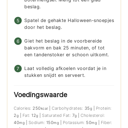
beslag.
Spatel de gehakte Halloween-snoepjes
door het beslag.
Giet het beslag in de voorbereide
bakvorm en bak 25 minuten, of tot
een tandenstoker er schoon uitkomt.
Laat volledig afkoelen voordat je in
stukken snijdt en serveert.
Voedingswaarde
Calories:
250
|
Carbohydrates:
35
|
Protein:
kcal
g
2
|
Fat:
12
|
Saturated Fat:
7
|
Cholesterol:
g
g
g
40
|
Sodium:
150
|
Potassium:
50
|
Fiber:
mg
mg
mg