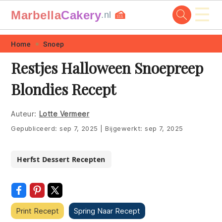
☰
Marbella
Cakery
🍰
.nl
Skip
Skip
Skip
Skip
Home
Snoep
to
to
to
to
Restjes Halloween Snoepreep
primary
main
primary
footer
Blondies Recept
navigation
content
sidebar
Auteur:
Lotte Vermeer
Gepubliceerd:
sep 7, 2025
|
Bijgewerkt:
sep 7, 2025
Herfst Dessert Recepten
Print Recept
Spring Naar Recept