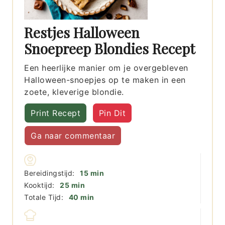
Restjes Halloween
Snoepreep Blondies Recept
Een heerlijke manier om je overgebleven
Halloween-snoepjes op te maken in een
zoete, kleverige blondie.
Print Recept
Pin Dit
Ga naar commentaar
minuten
Bereidingstijd:
15
min
minuten
Kooktijd:
25
min
minuten
Totale Tijd:
40
min