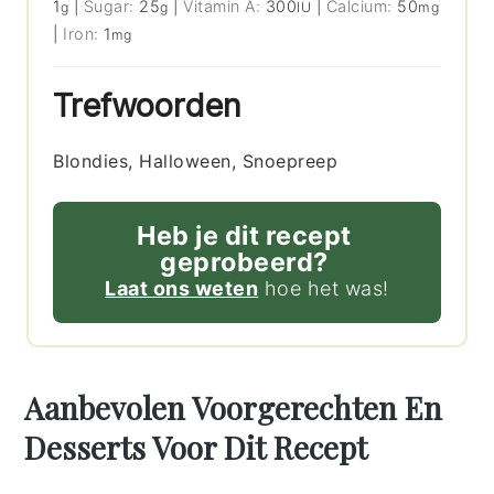
1
|
Sugar:
25
|
Vitamin A:
300
|
Calcium:
50
g
g
IU
mg
|
Iron:
1
mg
Trefwoorden
Blondies, Halloween, Snoepreep
Heb je dit recept
geprobeerd?
Laat ons weten
hoe het was!
Aanbevolen Voorgerechten En
Desserts Voor Dit Recept