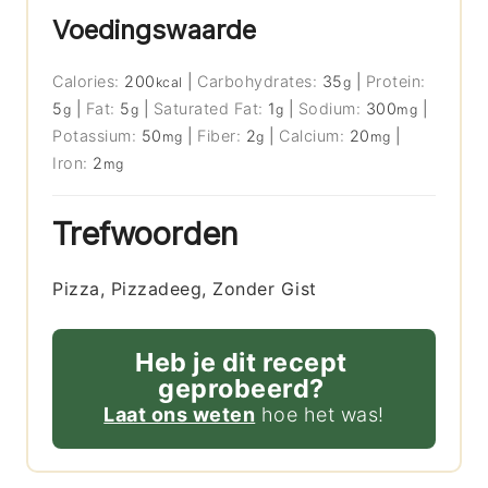
Voedingswaarde
Calories:
200
|
Carbohydrates:
35
|
Protein:
kcal
g
5
|
Fat:
5
|
Saturated Fat:
1
|
Sodium:
300
|
g
g
g
mg
Potassium:
50
|
Fiber:
2
|
Calcium:
20
|
mg
g
mg
Iron:
2
mg
Trefwoorden
Pizza, Pizzadeeg, Zonder Gist
Heb je dit recept
geprobeerd?
Laat ons weten
hoe het was!