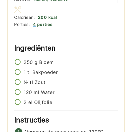
Calorieën:
200
kcal
Porties:
4
porties
Ingrediënten
250
g
Bloem
1
tl
Bakpoeder
½
tl
Zout
120
ml
Water
2
el
Olijfolie
Instructies
Verwarm de oven voor op 220°C.