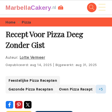
☰
Marbella
Cakery
🍰
.nl
Skip
Skip
Skip
Skip
Home
Pizza
to
to
to
to
Recept Voor Pizza Deeg
primary
main
primary
footer
Zonder Gist
navigation
content
sidebar
Auteur:
Lotte Vermeer
Gepubliceerd:
aug 14, 2025
|
Bijgewerkt:
aug 31, 2025
Feestelijke Pizza Recepten
Gezonde Pizza Recepten
Oven Pizza Recept
+5