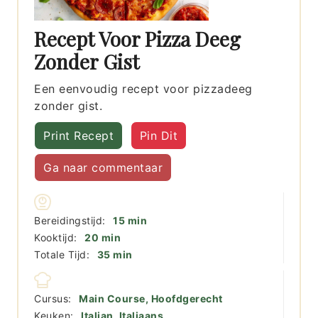
Recept Voor Pizza Deeg
Zonder Gist
Een eenvoudig recept voor pizzadeeg
zonder gist.
Print Recept
Pin Dit
Ga naar commentaar
minuten
Bereidingstijd:
15
min
minuten
Kooktijd:
20
min
minuten
Totale Tijd:
35
min
Cursus:
Main Course, Hoofdgerecht
Keuken:
Italian, Italiaans