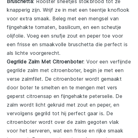
Bruschetta
: Rooster sneetjes
stokbrood
tot ze
knapperig zijn. Wrijf ze in met een teentje
knoflook
voor extra smaak. Beleg met een mengsel van
fijngehakte
tomaten
,
basilicum
, en een scheutje
olijfolie
. Voeg een snufje
zout
en
peper
toe voor
een frisse en smaakvolle
bruschetta
die perfect is
als lichte
voorgerecht
.
Gegrilde Zalm Met Citroenboter
: Voor een verfijnde
gegrilde zalm met citroenboter
, begin je met een
verse zalmfilet. De
citroenboter
wordt gemaakt
door boter te smelten en te mengen met vers
geperst citroensap en fijngehakte peterselie. De
zalm wordt licht gekruid met zout en peper, en
vervolgens gegrild tot hij perfect gaar is. De
citroenboter
wordt over de zalm gegoten vlak
voor het serveren, wat een frisse en rijke smaak