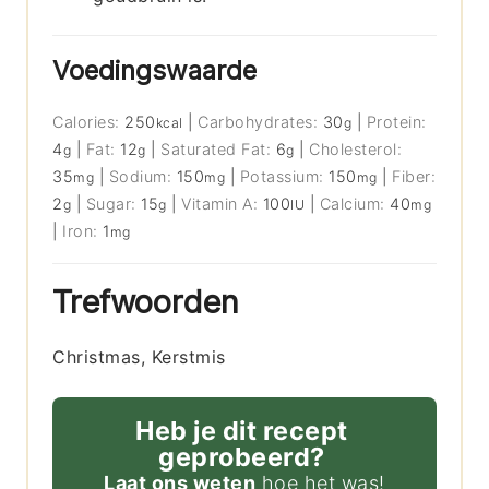
Voedingswaarde
Calories:
250
|
Carbohydrates:
30
|
Protein:
kcal
g
4
|
Fat:
12
|
Saturated Fat:
6
|
Cholesterol:
g
g
g
35
|
Sodium:
150
|
Potassium:
150
|
Fiber:
mg
mg
mg
2
|
Sugar:
15
|
Vitamin A:
100
|
Calcium:
40
g
g
IU
mg
|
Iron:
1
mg
Trefwoorden
Christmas, Kerstmis
Heb je dit recept
geprobeerd?
Laat ons weten
hoe het was!