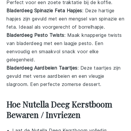
Perfect voor een zoete traktatie bij de koffie.
Bladerdeeg Spinazie Feta Hapjes
: Deze hartige
hapjes
zijn gevuld met een mengsel van
spinazie
en
feta
. Ideaal als
voorgerecht
of
borrelhapje
.
Bladerdeeg Pesto Twists
: Maak knapperige
twists
van bladerdeeg met een laagje
pesto
. Een
eenvoudig en smaakvol
snack
voor elke
gelegenheid.
Bladerdeeg Aardbeien Taartjes
: Deze
taartjes
zijn
gevuld met verse
aardbeien
en een vleugje
slagroom
. Een perfecte zomerse
dessert
.
Hoe Nutella Deeg Kerstboom
Bewaren / Invriezen
Laat de
Nutella Deeg Kerstboom
volledig