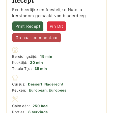
Een heerlijke en feestelijke Nutella
kerstboom gemaakt van bladerdeeg.
Print Recept
Pin Dit
Ga naar commentaar
minuten
Bereidingstijd:
15
min
minuten
Kooktijd:
20
min
minuten
Totale Tijd:
35
min
Cursus:
Dessert, Nagerecht
Keuken:
European, Europees
Calorieën:
250
kcal
Porties:
8
servings