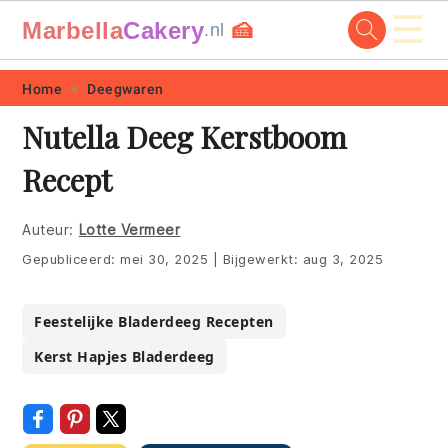
☰
Marbella
Cakery
🍰
.nl
Skip
Skip
Skip
Skip
Home
Deegwaren
to
to
to
to
Nutella Deeg Kerstboom
primary
main
primary
footer
Recept
navigation
content
sidebar
Auteur:
Lotte Vermeer
Gepubliceerd:
mei 30, 2025
|
Bijgewerkt:
aug 3, 2025
Feestelijke Bladerdeeg Recepten
Kerst Hapjes Bladerdeeg