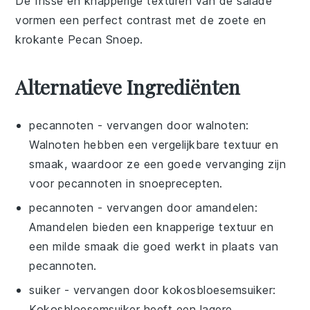
De frisse en knapperige texturen van de
salade
vormen een perfect contrast met de zoete en
krokante
Pecan Snoep
.
Alternatieve Ingrediënten
pecannoten
- vervangen door
walnoten
:
Walnoten hebben een vergelijkbare textuur en
smaak, waardoor ze een goede vervanging zijn
voor pecannoten in snoeprecepten.
pecannoten
- vervangen door
amandelen
:
Amandelen bieden een knapperige textuur en
een milde smaak die goed werkt in plaats van
pecannoten.
suiker
- vervangen door
kokosbloesemsuiker
:
Kokosbloesemsuiker heeft een lagere