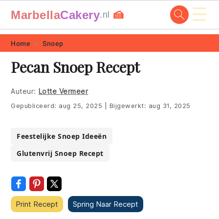
☰
Marbella
Cakery
🍰
.nl
Skip
Skip
Skip
Skip
Home
Snoep
to
to
to
to
Pecan Snoep Recept
primary
main
primary
footer
navigation
content
sidebar
Auteur:
Lotte Vermeer
Gepubliceerd:
aug 25, 2025
|
Bijgewerkt:
aug 31, 2025
Feestelijke Snoep Ideeën
Glutenvrij Snoep Recept
Print Recept
Spring Naar Recept