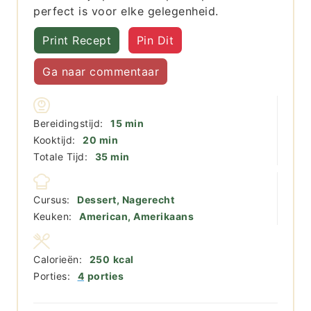
perfect is voor elke gelegenheid.
Print Recept
Pin Dit
Ga naar commentaar
minuten
Bereidingstijd:
15
min
minuten
Kooktijd:
20
min
minuten
Totale Tijd:
35
min
Cursus:
Dessert, Nagerecht
Keuken:
American, Amerikaans
Calorieën:
250
kcal
Porties:
4
porties