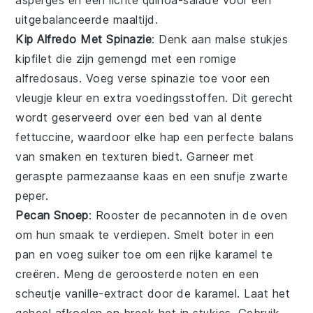
asperges
en een lichte
quinoa-salade
voor een
uitgebalanceerde maaltijd.
Kip Alfredo Met Spinazie
: Denk aan malse stukjes
kipfilet
die zijn gemengd met een romige
alfredosaus
. Voeg verse
spinazie
toe voor een
vleugje kleur en extra voedingsstoffen. Dit gerecht
wordt geserveerd over een bed van al dente
fettuccine
, waardoor elke hap een perfecte balans
van smaken en texturen biedt. Garneer met
geraspte
parmezaanse kaas
en een snufje
zwarte
peper
.
Pecan Snoep
: Rooster de
pecannoten
in de oven
om hun smaak te verdiepen. Smelt
boter
in een
pan en voeg
suiker
toe om een rijke karamel te
creëren. Meng de geroosterde noten en een
scheutje
vanille-extract
door de karamel. Laat het