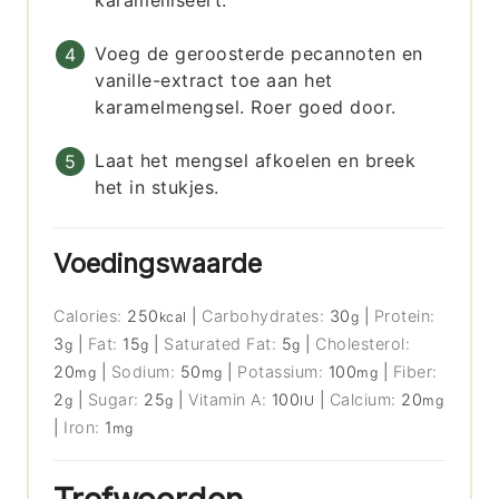
karamelliseert.
Voeg de geroosterde pecannoten en
vanille-extract toe aan het
karamelmengsel. Roer goed door.
Laat het mengsel afkoelen en breek
het in stukjes.
Voedingswaarde
Calories:
250
|
Carbohydrates:
30
|
Protein:
kcal
g
3
|
Fat:
15
|
Saturated Fat:
5
|
Cholesterol:
g
g
g
20
|
Sodium:
50
|
Potassium:
100
|
Fiber:
mg
mg
mg
2
|
Sugar:
25
|
Vitamin A:
100
|
Calcium:
20
g
g
IU
mg
|
Iron:
1
mg