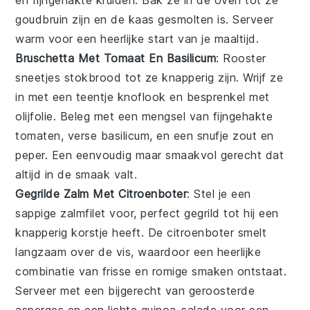
en fijngehakte
kruiden
. Bak ze in de oven tot ze
goudbruin zijn en de kaas gesmolten is. Serveer
warm voor een heerlijke start van je maaltijd.
Bruschetta Met Tomaat En Basilicum
: Rooster
sneetjes
stokbrood
tot ze knapperig zijn. Wrijf ze
in met een teentje
knoflook
en besprenkel met
olijfolie
. Beleg met een mengsel van fijngehakte
tomaten
, verse
basilicum
, en een snufje
zout
en
peper
. Een eenvoudig maar smaakvol gerecht dat
altijd in de smaak valt.
Gegrilde Zalm Met Citroenboter
: Stel je een
sappige
zalmfilet
voor, perfect gegrild tot hij een
knapperig korstje heeft. De
citroenboter
smelt
langzaam over de vis, waardoor een heerlijke
combinatie van frisse en romige smaken ontstaat.
Serveer met een bijgerecht van geroosterde