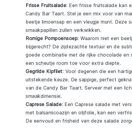
Frisse Fruitsalade
: Een
frisse fruitsalade
kan e
Candy Bar Taart
. Stel je een mix voor van
ma
beetje
limoensap
en een vleugje
munt
. Deze s
smaakpapillen zullen verkwikken.
Romige Pompoensoep
: Waarom niet een bee
bijgerecht? De zijdezachte textuur en de sub
goede combinatie met de rijke
chocolade
en
een scheutje
room
toe voor extra diepte.
Gegrilde Kipfilet
: Voor degenen die een hartig
uitstekende keuze. De sappige, perfect gekru
van de
Candy Bar Taart
. Serveer met een lic
smaakdimensie.
Caprese Salade
: Een
Caprese salade
met
ver
met
balsamicoazijn
en
olijfolie
, kan een verfri
De eenvoud en frisheid van deze salade zorg