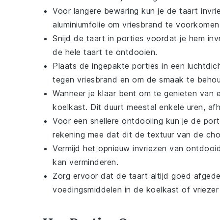
Voor langere bewaring kun je de
taart
invri
aluminiumfolie om vriesbrand te voorkomen
Snijd de
taart
in porties voordat je hem inv
de hele taart te ontdooien.
Plaats de ingepakte porties in een luchtdi
tegen vriesbrand en om de
smaak
te behou
Wanneer je klaar bent om te genieten van ee
koelkast. Dit duurt meestal enkele uren, af
Voor een snellere ontdooiing kun je de por
rekening mee dat dit de textuur van de
cho
Vermijd het opnieuw invriezen van ontdooid
kan verminderen.
Zorg ervoor dat de
taart
altijd goed afged
voedingsmiddelen
in de koelkast of vrieze