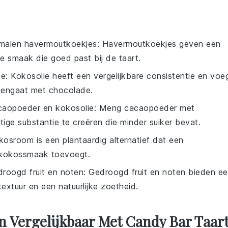
malen havermoutkoekjes
: Havermoutkoekjes geven een
ge smaak die goed past bij de taart.
ie
: Kokosolie heeft een vergelijkbare consistentie en voe
mengaat met chocolade.
caopoeder en kokosolie
: Meng cacaopoeder met
ge substantie te creëren die minder suiker bevat.
kosroom is een plantaardig alternatief dat een
e kokossmaak toevoegt.
droogd fruit en noten
: Gedroogd fruit en noten bieden e
textuur en een natuurlijke zoetheid.
n Vergelijkbaar Met Candy Bar Taar