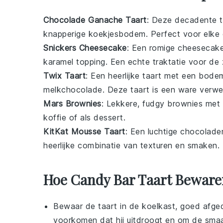
Chocolade Ganache Taart
: Deze decadente t
knapperige koekjesbodem. Perfect voor elke
Snickers Cheesecake
: Een romige
cheesecak
karamel
topping. Een echte traktatie voor de
Twix Taart
: Een heerlijke taart met een bod
melkchocolade
. Deze taart is een ware verwen
Mars Brownies
: Lekkere, fudgy
brownies
met 
koffie of als
dessert
.
KitKat Mousse Taart
: Een luchtige
chocolade
heerlijke combinatie van texturen en smaken.
Hoe Candy Bar Taart Bewaren
Bewaar de
taart
in de koelkast, goed afged
voorkomen dat hij uitdroogt en om de
sma