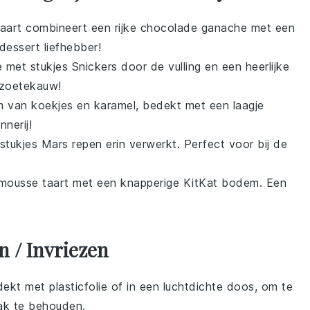
aart combineert een rijke
chocolade ganache
met een
dessert
liefhebber!
e
met stukjes
Snickers
door de vulling en een heerlijke
 zoetekauw!
em van
koekjes
en
karamel
, bedekt met een laagje
nerij!
stukjes
Mars repen
erin verwerkt. Perfect voor bij de
mousse
taart met een knapperige
KitKat
bodem. Een
 / Invriezen
ekt met plasticfolie of in een luchtdichte doos, om te
ak
te behouden.