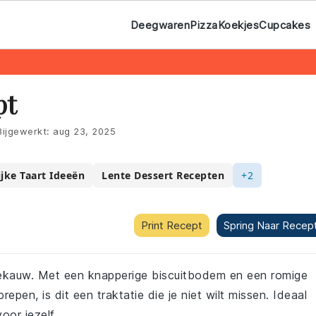
Deegwaren
Pizza
Koekjes
Cupcakes
pt
ijgewerkt:
aug 23, 2025
ijke Taart Ideeën
Lente Dessert Recepten
+2
Print Recept
Spring Naar Recep
etekauw. Met een knapperige biscuitbodem en een romige
pen, is dit een traktatie die je niet wilt missen. Ideaal
oor jezelf.