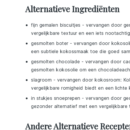
Alternatieve Ingrediënten
fijn gemalen biscuitjes
- vervangen door
ge
vergelijkbare textuur en een iets nootachti
gesmolten boter
- vervangen door
kokosol
een subtiele kokossmaak toe die goed sa
gesmolten chocolade
- vervangen door
ca
gesmolten kokosolie om een chocoladeachti
slagroom
- vervangen door
kokosroom
: Ko
vergelijkbare romigheid biedt en een licht
in stukjes snoeprepen
- vervangen door
ge
gezonder alternatief met een vergelijkbare 
Andere Alternatieve Recepte