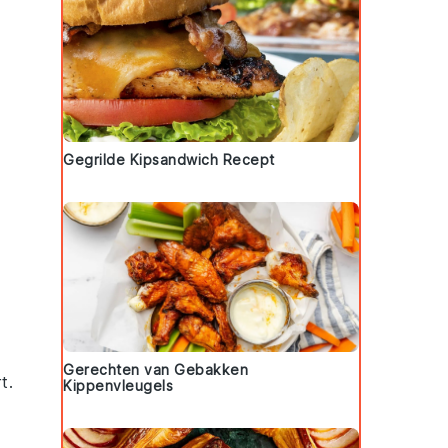
Gegrilde Kipsandwich Recept
Gerechten van Gebakken
t
.
Kippenvleugels