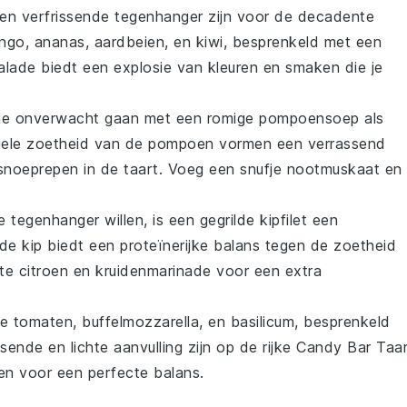
en verfrissende tegenhanger zijn voor de decadente
ngo
,
ananas
,
aardbeien
, en
kiwi
, besprenkeld met een
alade biedt een explosie van kleuren en smaken die je
tje onverwacht gaan met een
romige pompoensoep
als
tiele zoetheid van de
pompoen
vormen een verrassend
snoeprepen
in de taart. Voeg een snufje
nootmuskaat
en
e tegenhanger willen, is een
gegrilde kipfilet
een
ide
kip
biedt een proteïnerijke balans tegen de zoetheid
hte
citroen
en
kruidenmarinade
voor een extra
se tomaten
,
buffelmozzarella
, en
basilicum
, besprenkeld
ssende en lichte aanvulling zijn op de rijke
Candy Bar Taar
en voor een perfecte balans.