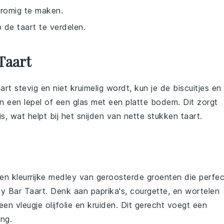
 romig te maken.
 de taart te verdelen.
Taart
rt stevig en niet kruimelig wordt, kun je de
biscuitjes
en
een lepel of een glas met een platte bodem. Dit zorgt
s, wat helpt bij het snijden van nette stukken taart.
een kleurrijke
medley
van
geroosterde groenten
die perfec
y Bar Taart
. Denk aan
paprika's
,
courgette
, en
wortelen
 een vleugje
olijfolie
en
kruiden
. Dit gerecht voegt een
ing.