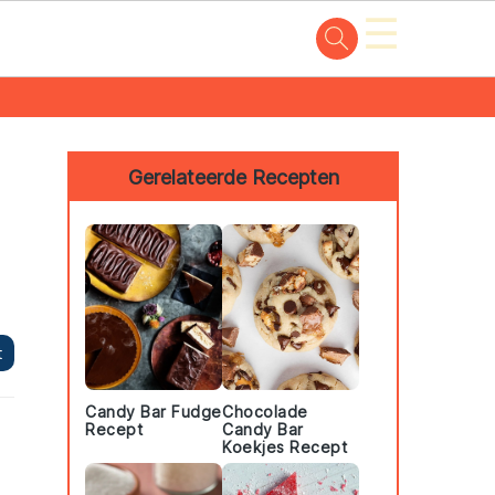
☰
Primary
Sidebar
Gerelateerde Recepten
t
Candy Bar Fudge
Chocolade
Recept
Candy Bar
Koekjes Recept