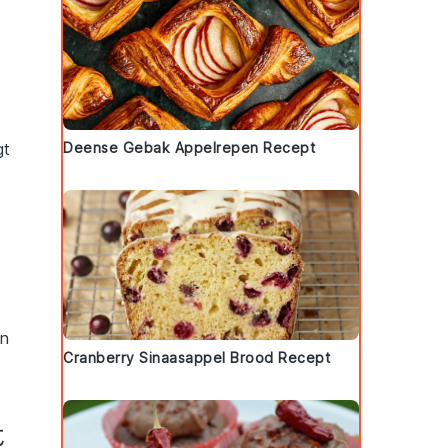
Deense Gebak Appelrepen Recept
gt
en
Cranberry Sinaasappel Brood Recept
t