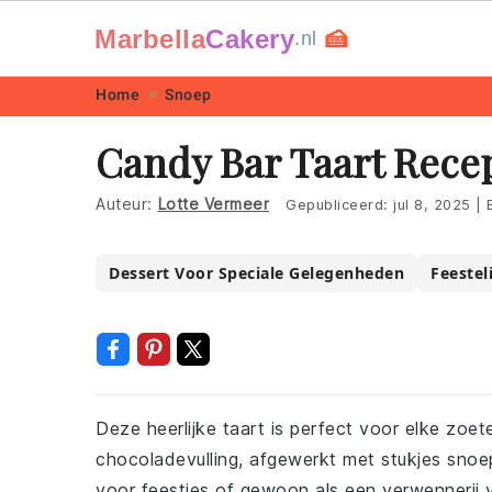
Marbella
Cakery
🍰
.nl
Skip
Skip
Skip
Skip
Home
Snoep
to
to
to
to
Candy Bar Taart Rece
primary
main
primary
footer
navigation
content
sidebar
Auteur:
Lotte Vermeer
Gepubliceerd:
jul 8, 2025
|
B
Dessert Voor Speciale Gelegenheden
Feestel
Deze heerlijke taart is perfect voor elke zo
chocoladevulling, afgewerkt met stukjes snoepre
voor feestjes of gewoon als een verwennerij v