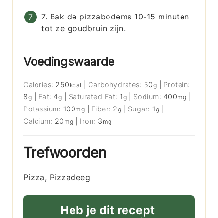
7. Bak de pizzabodems 10-15 minuten
tot ze goudbruin zijn.
Voedingswaarde
Calories:
250
|
Carbohydrates:
50
|
Protein:
kcal
g
8
|
Fat:
4
|
Saturated Fat:
1
|
Sodium:
400
|
g
g
g
mg
Potassium:
100
|
Fiber:
2
|
Sugar:
1
|
mg
g
g
Calcium:
20
|
Iron:
3
mg
mg
Trefwoorden
Pizza, Pizzadeeg
Heb je dit recept