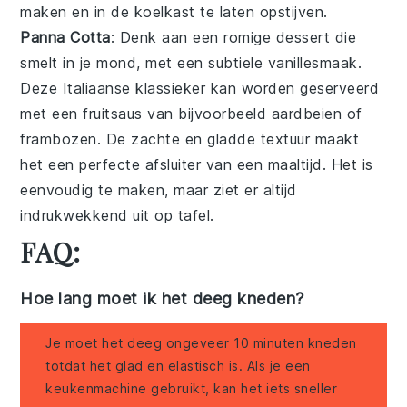
maken en in de
koelkast
te laten opstijven.
Panna Cotta
: Denk aan een
romige
dessert
die
smelt in je mond, met een subtiele
vanillesmaak
.
Deze
Italiaanse
klassieker kan worden geserveerd
met een
fruitsaus
van bijvoorbeeld
aardbeien
of
frambozen
. De
zachte
en
gladde
textuur
maakt
het een perfecte afsluiter van een
maaltijd
. Het is
eenvoudig te maken, maar ziet er altijd
indrukwekkend uit op tafel.
FAQ:
Hoe lang moet ik het deeg kneden?
Je moet het deeg ongeveer 10 minuten kneden
totdat het glad en elastisch is. Als je een
keukenmachine gebruikt, kan het iets sneller