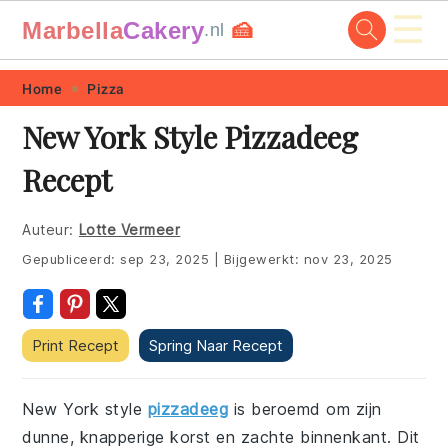
☰
Marbella
Cakery
🍰
.nl
Skip
Skip
Skip
Skip
Home
Pizza
to
to
to
to
New York Style Pizzadeeg
primary
main
primary
footer
Recept
navigation
content
sidebar
Auteur:
Lotte Vermeer
Gepubliceerd:
sep 23, 2025
|
Bijgewerkt:
nov 23, 2025
Print Recept
Spring Naar Recept
New York style
pizzadeeg
is beroemd om zijn
dunne, knapperige korst en zachte binnenkant. Dit