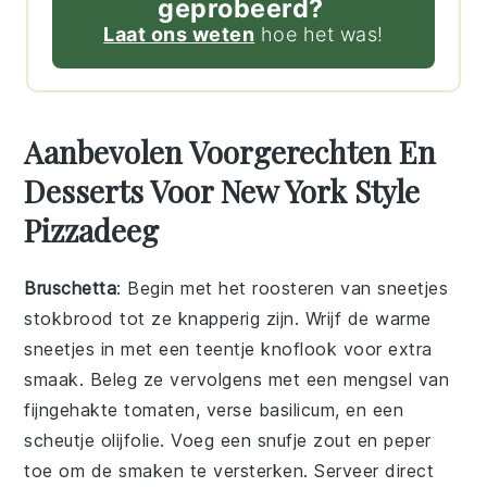
geprobeerd?
Laat ons weten
hoe het was!
Aanbevolen Voorgerechten En
Desserts Voor New York Style
Pizzadeeg
Bruschetta
: Begin met het roosteren van sneetjes
stokbrood
tot ze knapperig zijn. Wrijf de warme
sneetjes in met een teentje
knoflook
voor extra
smaak. Beleg ze vervolgens met een mengsel van
fijngehakte
tomaten
, verse
basilicum
, en een
scheutje
olijfolie
. Voeg een snufje
zout
en
peper
toe om de smaken te versterken. Serveer direct