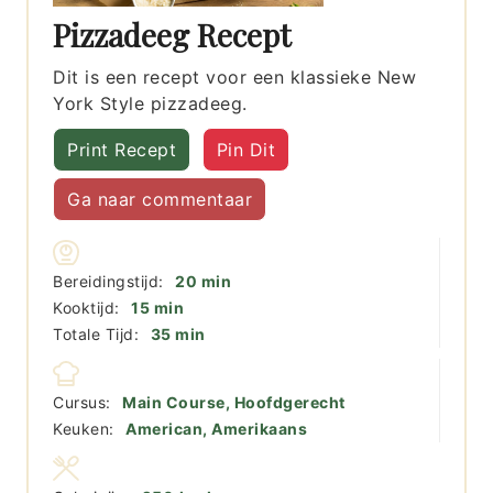
Pizzadeeg Recept
Dit is een recept voor een klassieke New
York Style pizzadeeg.
Print Recept
Pin Dit
Ga naar commentaar
minuten
Bereidingstijd:
20
min
minuten
Kooktijd:
15
min
minuten
Totale Tijd:
35
min
Cursus:
Main Course, Hoofdgerecht
Keuken:
American, Amerikaans