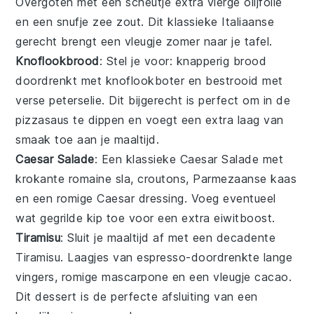
Overgoten met een scheutje
extra vierge olijfolie
en een snufje
zee zout
. Dit klassieke Italiaanse
gerecht brengt een vleugje
zomer
naar je tafel.
Knoflookbrood
: Stel je voor: knapperig
brood
doordrenkt met
knoflookboter
en bestrooid met
verse peterselie
. Dit
bijgerecht
is perfect om in de
pizzasaus
te dippen en voegt een extra laag van
smaak
toe aan je maaltijd.
Caesar Salade
: Een klassieke
Caesar Salade
met
krokante romaine sla
,
croutons
,
Parmezaanse kaas
en een romige
Caesar dressing
. Voeg eventueel
wat
gegrilde kip
toe voor een extra
eiwitboost
.
Tiramisu
: Sluit je maaltijd af met een decadente
Tiramisu
. Laagjes van
espresso-doordrenkte lange
vingers
,
romige mascarpone
en een vleugje
cacao
.
Dit
dessert
is de perfecte afsluiting van een