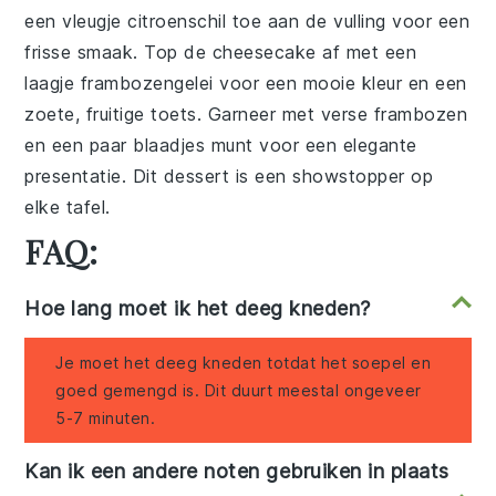
een vleugje
citroenschil
toe aan de vulling voor een
frisse smaak. Top de
cheesecake
af met een
laagje
frambozengelei
voor een mooie kleur en een
zoete, fruitige toets. Garneer met verse
frambozen
en een paar blaadjes
munt
voor een elegante
presentatie. Dit dessert is een showstopper op
elke tafel.
FAQ:
Hoe lang moet ik het deeg kneden?
Je moet het deeg kneden totdat het soepel en
goed gemengd is. Dit duurt meestal ongeveer
5-7 minuten.
Kan ik een andere noten gebruiken in plaats