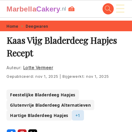
☰
Marbella
Cakery
🍰
.nl
Skip
Skip
Skip
Skip
Home
Deegwaren
to
to
to
to
Kaas Vijg Bladerdeeg Hapjes
primary
main
primary
footer
Recept
navigation
content
sidebar
Auteur:
Lotte Vermeer
Gepubliceerd:
nov 1, 2025
|
Bijgewerkt:
nov 1, 2025
Feestelijke Bladerdeeg Hapjes
Glutenvrije Bladerdeeg Alternatieven
Hartige Bladerdeeg Hapjes
+1