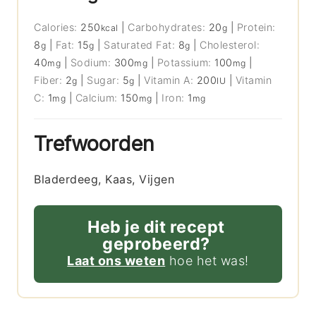
Calories:
250
|
Carbohydrates:
20
|
Protein:
kcal
g
8
|
Fat:
15
|
Saturated Fat:
8
|
Cholesterol:
g
g
g
40
|
Sodium:
300
|
Potassium:
100
|
mg
mg
mg
Fiber:
2
|
Sugar:
5
|
Vitamin A:
200
|
Vitamin
g
g
IU
C:
1
|
Calcium:
150
|
Iron:
1
mg
mg
mg
Trefwoorden
Bladerdeeg, Kaas, Vijgen
Heb je dit recept
geprobeerd?
Laat ons weten
hoe het was!