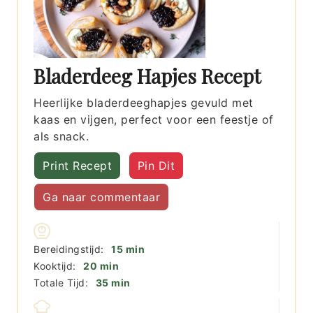
Bladerdeeg Hapjes Recept
Heerlijke bladerdeeghapjes gevuld met
kaas en vijgen, perfect voor een feestje of
als snack.
Print Recept
Pin Dit
Ga naar commentaar
minuten
Bereidingstijd:
15
min
minuten
Kooktijd:
20
min
minuten
Totale Tijd:
35
min