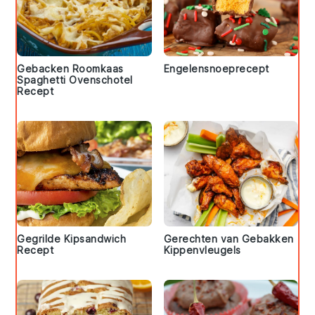
Gebacken Roomkaas
Engelensnoeprecept
Spaghetti Ovenschotel
Recept
Gegrilde Kipsandwich
Gerechten van Gebakken
Recept
Kippenvleugels