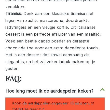
verrukken.
Tiramisu
: Denk aan een klassieke
tiramisu
met
lagen van zachte
mascarpone
, doordrenkte
ladyfingers
en een vleugje
koffie
. Dit Italiaanse
dessert
is een perfecte afsluiter van een maaltijd.
Voeg een beetje
cacao
poeder en geraspte
chocolade
toe voor een extra decadente touch.
Het is een
dessert
dat zowel eenvoudig als
elegant is, en het zal zeker indruk maken op je
gasten.
FAQ:
Hoe lang moet ik de aardappelen koken?
Kook de aardappelen ongeveer 15 minuten, of
totdat ze gaar zijn.