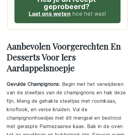
geprobeerd?
Laat ons weten
hoe het was!
Aanbevolen Voorgerechten En
Desserts Voor Iers
Aardappelsnoepje
Gevulde Champignons
: Begin met het verwijderen
van de steeltjes van de
champignons
en hak deze
fijn. Meng de gehakte steeltjes met
roomkaas
,
knoflook
, en
verse kruiden
. Vul de
champignonhoedjes
met dit mengsel en bestrooi
met
geraspte Parmezaanse kaas
. Bak in de oven
tot ze goudbruin en bubbelend zijn. Serveer warm