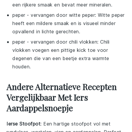
een rijkere smaak en bevat meer mineralen.
peper
- vervangen door
witte peper
: Witte peper
heeft een mildere smaak en is visueel minder
opvallend in lichte gerechten.
peper
- vervangen door
chili vlokken
: Chili
vlokken voegen een pittige kick toe voor
degenen die van een beetje extra warmte
houden.
Andere Alternatieve Recepten
Vergelijkbaar Met Iers
Aardappelsnoepje
Ierse Stoofpot
: Een hartige stoofpot vol met
rundvlees
,
wortelen
,
uien
en
aardappelen
. Perfect