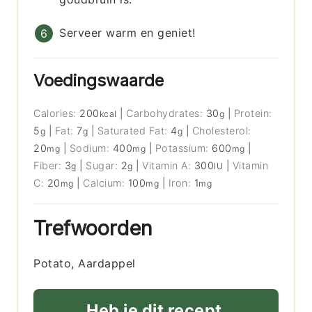
Serveer warm en geniet!
Voedingswaarde
Calories:
200
|
Carbohydrates:
30
|
Protein:
kcal
g
5
|
Fat:
7
|
Saturated Fat:
4
|
Cholesterol:
g
g
g
20
|
Sodium:
400
|
Potassium:
600
|
mg
mg
mg
Fiber:
3
|
Sugar:
2
|
Vitamin A:
300
|
Vitamin
g
g
IU
C:
20
|
Calcium:
100
|
Iron:
1
mg
mg
mg
Trefwoorden
Potato, Aardappel
Heb je dit recept