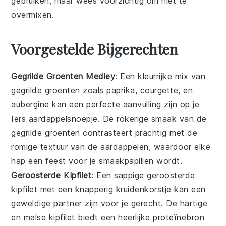
gebruiken, maar wees voorzichtig om niet te
overmixen.
Voorgestelde Bijgerechten
Gegrilde Groenten Medley
: Een kleurrijke
mix van
gegrilde groenten
zoals
paprika
,
courgette
, en
aubergine
kan een perfecte aanvulling zijn op je
Iers aardappelsnoepje. De rokerige smaak van de
gegrilde groenten contrasteert prachtig met de
romige textuur van de aardappelen, waardoor elke
hap een feest voor je smaakpapillen wordt.
Geroosterde Kipfilet
: Een sappige
geroosterde
kipfilet
met een knapperig kruidenkorstje kan een
geweldige partner zijn voor je gerecht. De hartige
en malse kipfilet biedt een heerlijke proteïnebron