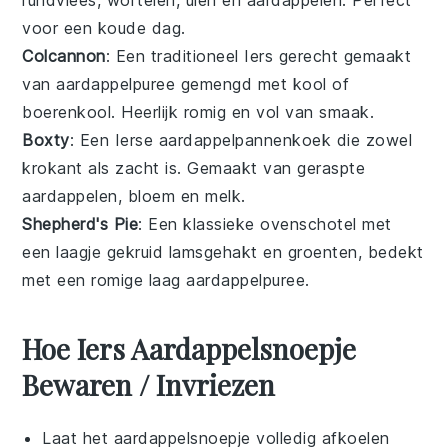
voor een koude dag.
Colcannon
: Een traditioneel Iers gerecht gemaakt
van
aardappelpuree
gemengd met
kool
of
boerenkool
. Heerlijk romig en vol van smaak.
Boxty
: Een Ierse aardappelpannenkoek die zowel
krokant als zacht is. Gemaakt van geraspte
aardappelen
,
bloem
en
melk
.
Shepherd's Pie
: Een klassieke ovenschotel met
een laagje gekruid
lamsgehakt
en
groenten
, bedekt
met een romige laag
aardappelpuree
.
Hoe Iers Aardappelsnoepje
Bewaren / Invriezen
Laat het
aardappelsnoepje
volledig afkoelen