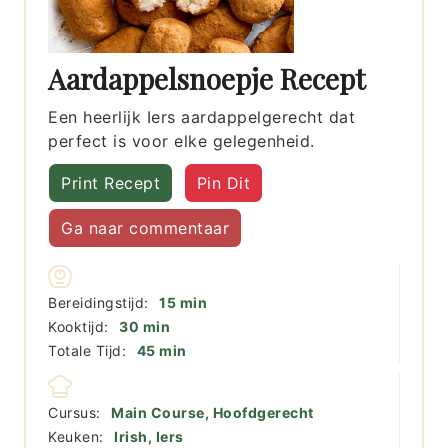
Aardappelsnoepje Recept
Een heerlijk Iers aardappelgerecht dat
perfect is voor elke gelegenheid.
Print Recept
Pin Dit
Ga naar commentaar
minuten
Bereidingstijd:
15
min
minuten
Kooktijd:
30
min
minuten
Totale Tijd:
45
min
Cursus:
Main Course, Hoofdgerecht
Keuken:
Irish, Iers