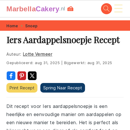
☰
Marbella
Cakery
🍰
.nl
Skip
Skip
Skip
Skip
Home
Snoep
to
to
to
to
Iers Aardappelsnoepje Recept
primary
main
primary
footer
navigation
content
sidebar
Auteur:
Lotte Vermeer
Gepubliceerd:
aug 31, 2025
|
Bijgewerkt:
aug 31, 2025
Print Recept
Spring Naar Recept
Dit recept voor Iers aardappelsnoepje is een
heerlijke en eenvoudige manier om aardappelen op
een nieuwe manier te bereiden. Het is perfect als