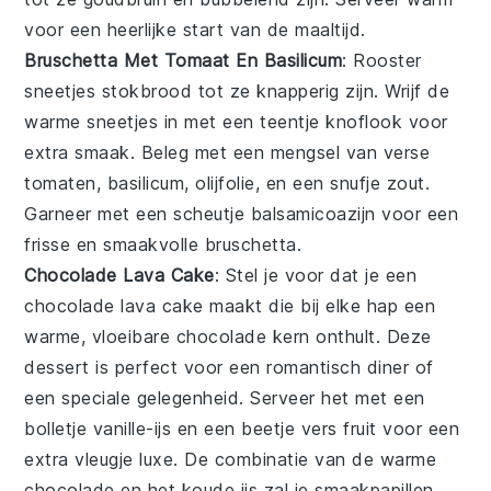
voor een heerlijke start van de maaltijd.
Bruschetta Met Tomaat En Basilicum
: Rooster
sneetjes
stokbrood
tot ze knapperig zijn. Wrijf de
warme sneetjes in met een teentje
knoflook
voor
extra smaak. Beleg met een mengsel van
verse
tomaten
,
basilicum
,
olijfolie
, en een snufje
zout
.
Garneer met een scheutje
balsamicoazijn
voor een
frisse en smaakvolle
bruschetta
.
Chocolade Lava Cake
: Stel je voor dat je een
chocolade
lava cake
maakt die bij elke hap een
warme, vloeibare
chocolade
kern onthult. Deze
dessert
is perfect voor een romantisch diner of
een speciale gelegenheid. Serveer het met een
bolletje
vanille-ijs
en een beetje
vers fruit
voor een
extra vleugje luxe. De combinatie van de warme
chocolade
en het koude
ijs
zal je smaakpapillen