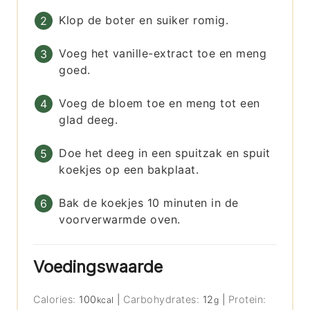
Klop de boter en suiker romig.
Voeg het vanille-extract toe en meng
goed.
Voeg de bloem toe en meng tot een
glad deeg.
Doe het deeg in een spuitzak en spuit
koekjes op een bakplaat.
Bak de koekjes 10 minuten in de
voorverwarmde oven.
Voedingswaarde
Calories:
100
|
Carbohydrates:
12
|
Protein:
kcal
g