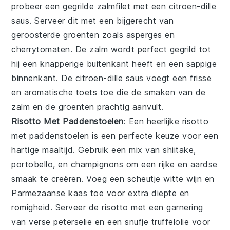
probeer een
gegrilde zalmfilet
met een
citroen-dille
saus
. Serveer dit met een bijgerecht van
geroosterde groenten
zoals
asperges
en
cherrytomaten
. De
zalm
wordt perfect gegrild tot
hij een knapperige buitenkant heeft en een sappige
binnenkant. De
citroen-dille saus
voegt een frisse
en aromatische toets toe die de smaken van de
zalm
en de
groenten
prachtig aanvult.
Risotto Met Paddenstoelen
: Een heerlijke
risotto
met paddenstoelen
is een perfecte keuze voor een
hartige maaltijd. Gebruik een mix van
shiitake
,
portobello
, en
champignons
om een rijke en aardse
smaak te creëren. Voeg een scheutje
witte wijn
en
Parmezaanse kaas
toe voor extra diepte en
romigheid. Serveer de
risotto
met een garnering
van verse
peterselie
en een snufje
truffelolie
voor