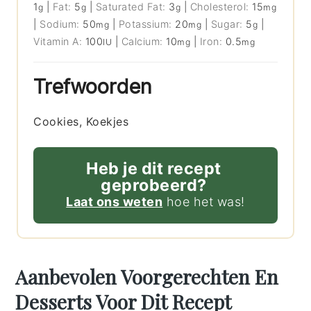
1
|
Fat:
5
|
Saturated Fat:
3
|
Cholesterol:
15
g
g
g
mg
|
Sodium:
50
|
Potassium:
20
|
Sugar:
5
|
mg
mg
g
Vitamin A:
100
|
Calcium:
10
|
Iron:
0.5
IU
mg
mg
Trefwoorden
Cookies, Koekjes
Heb je dit recept
geprobeerd?
Laat ons weten
hoe het was!
Aanbevolen Voorgerechten En
Desserts Voor Dit Recept