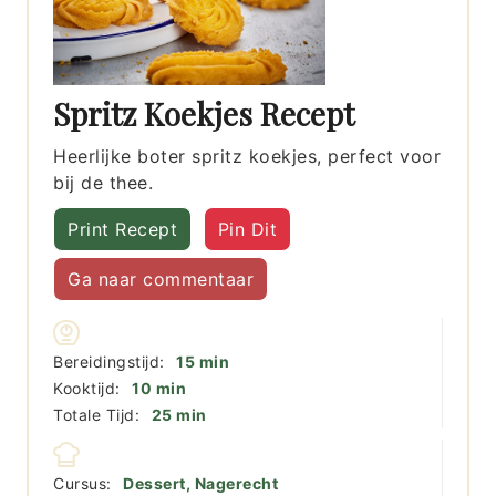
Spritz Koekjes Recept
Heerlijke boter spritz koekjes, perfect voor
bij de thee.
Print Recept
Pin Dit
Ga naar commentaar
minuten
Bereidingstijd:
15
min
minuten
Kooktijd:
10
min
minuten
Totale Tijd:
25
min
Cursus:
Dessert, Nagerecht