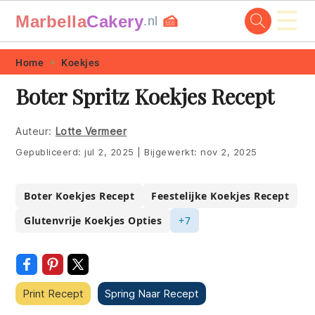
☰
Marbella
Cakery
🍰
.nl
Skip
Skip
Skip
Skip
Home
Koekjes
to
to
to
to
Boter Spritz Koekjes Recept
primary
main
primary
footer
navigation
content
sidebar
Auteur:
Lotte Vermeer
Gepubliceerd:
jul 2, 2025
|
Bijgewerkt:
nov 2, 2025
Boter Koekjes Recept
Feestelijke Koekjes Recept
Glutenvrije Koekjes Opties
+7
Print Recept
Spring Naar Recept