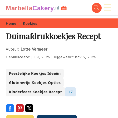
☰
Marbella
Cakery
🍰
.nl
Skip
Skip
Skip
Skip
Home
Koekjes
to
to
to
to
Duimafdrukkoekjes Recept
primary
main
primary
footer
navigation
content
sidebar
Auteur:
Lotte Vermeer
Gepubliceerd:
jul 9, 2025
|
Bijgewerkt:
nov 5, 2025
Feestelijke Koekjes Ideeën
Glutenvrije Koekjes Opties
Kinderfeest Koekjes Recept
+7