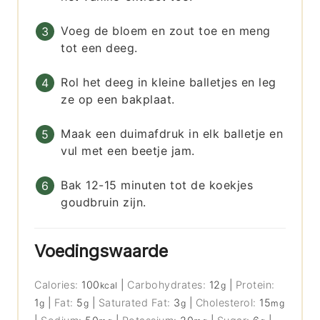
Voeg de bloem en zout toe en meng
tot een deeg.
Rol het deeg in kleine balletjes en leg
ze op een bakplaat.
Maak een duimafdruk in elk balletje en
vul met een beetje jam.
Bak 12-15 minuten tot de koekjes
goudbruin zijn.
Voedingswaarde
Calories:
100
|
Carbohydrates:
12
|
Protein:
kcal
g
1
|
Fat:
5
|
Saturated Fat:
3
|
Cholesterol:
15
g
g
g
mg