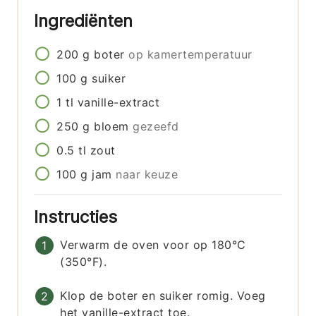
Ingrediënten
200
g
boter
op kamertemperatuur
100
g
suiker
1
tl
vanille-extract
250
g
bloem
gezeefd
0.5
tl
zout
100
g
jam
naar keuze
Instructies
Verwarm de oven voor op 180°C
(350°F).
Klop de boter en suiker romig. Voeg
het vanille-extract toe.