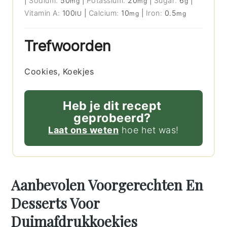
|
Sodium:
50
|
Potassium:
20
|
Sugar:
6
|
mg
mg
g
Vitamin A:
100
|
Calcium:
10
|
Iron:
0.5
IU
mg
mg
Trefwoorden
Cookies, Koekjes
Heb je dit recept
geprobeerd?
Laat ons weten
hoe het was!
Aanbevolen Voorgerechten En
Desserts Voor
Duimafdrukkoekjes