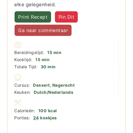
elke gelegenheid.
Print Recept
Pin Dit
Ga naar commentaar
minuten
Bereidingstijd:
15
min
minuten
Kooktijd:
15
min
minuten
Totale Tijd:
30
min
Cursus:
Dessert, Nagerecht
Keuken:
Dutch/Nederlands
Calorieën:
100
kcal
Porties:
24
koekjes