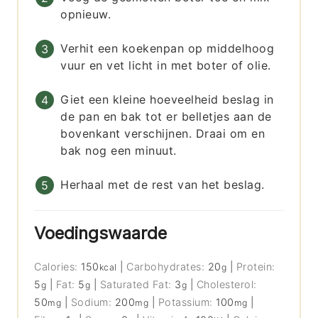
opnieuw.
Verhit een koekenpan op middelhoog
vuur en vet licht in met boter of olie.
Giet een kleine hoeveelheid beslag in
de pan en bak tot er belletjes aan de
bovenkant verschijnen. Draai om en
bak nog een minuut.
Herhaal met de rest van het beslag.
Voedingswaarde
Calories:
150
|
Carbohydrates:
20
|
Protein:
kcal
g
5
|
Fat:
5
|
Saturated Fat:
3
|
Cholesterol:
g
g
g
50
|
Sodium:
200
|
Potassium:
100
|
mg
mg
mg