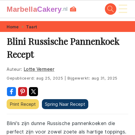
☰
Marbella
Cakery
🍰
.nl
Skip
Skip
Skip
Skip
Home
Taart
to
to
to
to
Blini Russische Pannenkoek
primary
main
primary
footer
Recept
navigation
content
sidebar
Auteur:
Lotte Vermeer
Gepubliceerd:
aug 25, 2025
|
Bijgewerkt:
aug 31, 2025
Print Recept
Spring Naar Recept
Blini's zijn dunne Russische pannenkoeken die
perfect zijn voor zowel zoete als hartige toppings.