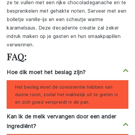
ze te vullen met een rijke
chocoladeganache
en te
besprenkelen met gehakte
noten
. Serveer met een
bolletje
vanille-ijs
en een scheutje warme
karamelsaus
. Deze decadente creatie zal zeker
indruk maken op je gasten en hun smaakpapillen
verwennen.
FAQ:
Hoe dik moet het beslag zijn?
Het beslag moet de consistentie hebben van
dunne room, zodat het makkelijk uit te gieten is
en zich goed verspreidt in de pan.
Kan ik de melk vervangen door een ander
ingrediënt?