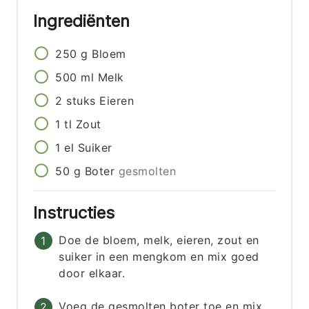
Ingrediënten
250
g
Bloem
500
ml
Melk
2
stuks
Eieren
1
tl
Zout
1
el
Suiker
50
g
Boter
gesmolten
Instructies
Doe de bloem, melk, eieren, zout en
suiker in een mengkom en mix goed
door elkaar.
Voeg de gesmolten boter toe en mix