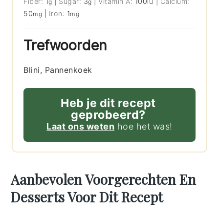
Fiber:
1
|
Sugar:
3
|
Vitamin A:
100
|
Calcium:
g
g
IU
50
|
Iron:
1
mg
mg
Trefwoorden
Blini, Pannenkoek
Heb je dit recept
geprobeerd?
Laat ons weten
hoe het was!
Aanbevolen Voorgerechten En
Desserts Voor Dit Recept