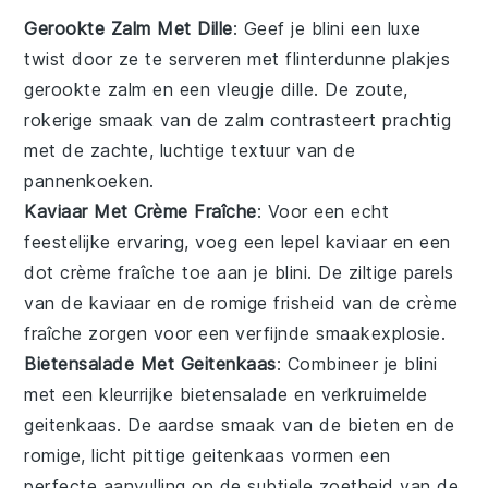
Gerookte Zalm Met Dille
: Geef je
blini
een luxe
twist door ze te serveren met flinterdunne plakjes
gerookte zalm
en een vleugje
dille
. De zoute,
rokerige smaak van de zalm contrasteert prachtig
met de zachte, luchtige textuur van de
pannenkoeken
.
Kaviaar Met Crème Fraîche
: Voor een echt
feestelijke ervaring, voeg een lepel
kaviaar
en een
dot
crème fraîche
toe aan je
blini
. De ziltige parels
van de kaviaar en de romige frisheid van de crème
fraîche zorgen voor een verfijnde smaakexplosie.
Bietensalade Met Geitenkaas
: Combineer je
blini
met een kleurrijke
bietensalade
en verkruimelde
geitenkaas
. De aardse smaak van de
bieten
en de
romige, licht pittige
geitenkaas
vormen een
perfecte aanvulling op de subtiele zoetheid van de