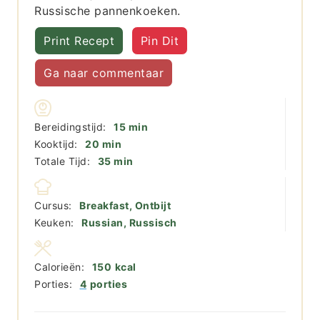
Russische pannenkoeken.
Print Recept
Pin Dit
Ga naar commentaar
minuten
Bereidingstijd:
15
min
minuten
Kooktijd:
20
min
minuten
Totale Tijd:
35
min
Cursus:
Breakfast, Ontbijt
Keuken:
Russian, Russisch
Calorieën:
150
kcal
Porties:
4
porties