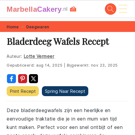
☰
Marbella
Cakery
🍰
.nl
Skip
Skip
Skip
Skip
Home
Deegwaren
to
to
to
to
Bladerdeeg Wafels Recept
primary
main
primary
footer
navigation
content
sidebar
Auteur:
Lotte Vermeer
Gepubliceerd:
aug 14, 2025
|
Bijgewerkt:
nov 23, 2025
Print Recept
Spring Naar Recept
Deze bladerdeegwafels zijn een heerlijke en
eenvoudige traktatie die je in een mum van tijd
kunt maken. Perfect voor een snel ontbijt of een