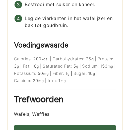
Bestrooi met suiker en kaneel.
Leg de vierkanten in het wafelijzer en
bak tot goudbruin.
Voedingswaarde
Calories:
200
|
Carbohydrates:
25
|
Protein:
kcal
g
3
|
Fat:
10
|
Saturated Fat:
5
|
Sodium:
150
|
g
g
g
mg
Potassium:
50
|
Fiber:
1
|
Sugar:
10
|
mg
g
g
Calcium:
20
|
Iron:
1
mg
mg
Trefwoorden
Wafels, Waffles