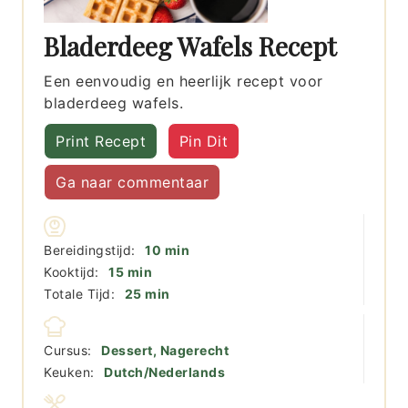
Bladerdeeg Wafels Recept
Een eenvoudig en heerlijk recept voor
bladerdeeg wafels.
Print Recept
Pin Dit
Ga naar commentaar
minuten
Bereidingstijd:
10
min
minuten
Kooktijd:
15
min
minuten
Totale Tijd:
25
min
Cursus:
Dessert, Nagerecht
Keuken:
Dutch/Nederlands