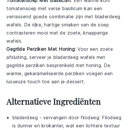
Tomatensoep Met Basilicum
: Een warme kom
tomatensoep
met verse
basilicum
kan een
verrassend goede combinatie zijn met bladerdeeg
wafels. De rijke, hartige smaken van de soep
contrasteren mooi met de zoete, knapperige
wafels.
Gegrilde Perziken Met Honing
: Voor een zoete
afsluiting, serveer je bladerdeeg wafels met
gegrilde
perziken
besprenkeld met
honing
. De
warme, gekarameliseerde perziken voegen een
luxueuze touch toe aan je dessert.
Alternatieve Ingrediënten
bladerdeeg
- vervangen door
filodeeg
: Filodeeg
is dunner en krokanter, wat een lichtere textuur