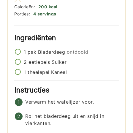
Calorieën:
200
kcal
Porties:
4
servings
Ingrediënten
1
pak
Bladerdeeg
ontdooid
2
eetlepels
Suiker
1
theelepel
Kaneel
Instructies
Verwarm het wafelijzer voor.
Rol het bladerdeeg uit en snijd in
vierkanten.