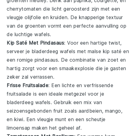
groenten
medley. Denk aan
paprika
,
courgette
, en
cherrytomaten
die licht geroosterd zijn met een
vleugje
olijfolie
en
kruiden
. De knapperige textuur
van de groenten vormt een perfecte aanvulling op
de luchtige wafels.
Kip Saté Met Pindasaus
: Voor een hartige twist,
serveer je bladerdeeg wafels met malse
kip saté
en
een romige
pindasaus
. De combinatie van zoet en
hartig zorgt voor een smaakexplosie die je gasten
zeker zal verrassen.
Frisse Fruitsalade
: Een lichte en verfrissende
fruitsalade
is een ideale metgezel voor je
bladerdeeg wafels. Gebruik een mix van
seizoensgebonden
fruit
zoals
aardbeien
,
mango
,
en
kiwi
. Een vleugje
munt
en een scheutje
limoensap
maken het geheel af.