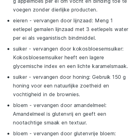
g appelmoes per ei om vocht en binding toe te
voegen zonder dierlijke producten.
eieren
- vervangen door
lijnzaad
: Meng 1
eetlepel gemalen lijnzaad met 3 eetlepels water
per ei als veganistisch bindmiddel.
suiker
- vervangen door
kokosbloesemsuiker
:
Kokosbloesemsuiker heeft een lagere
glycemische index en een lichte karamelsmaak.
suiker
- vervangen door
honing
: Gebruik 150 g
honing voor een natuurlijke zoetheid en
vochtigheid in de brownies.
bloem
- vervangen door
amandelmeel
:
Amandelmeel is glutenvrij en geeft een
nootachtige smaak en textuur.
bloem
- vervangen door
glutenvrije bloem
: