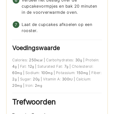
Verdeel het beslag over de
cupcakevormpjes en bak 20 minuten
in de voorverwarmde oven.
Laat de cupcakes afkoelen op een
rooster.
Voedingswaarde
Calories:
250
|
Carbohydrates:
30
|
Protein:
kcal
g
4
|
Fat:
12
|
Saturated Fat:
7
|
Cholesterol:
g
g
g
60
|
Sodium:
100
|
Potassium:
150
|
Fiber:
mg
mg
mg
2
|
Sugar:
20
|
Vitamin A:
300
|
Calcium:
g
g
IU
20
|
Iron:
2
mg
mg
Trefwoorden