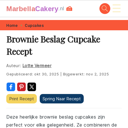
☰
Marbella
Cakery
🍰
.nl
Skip
Skip
Skip
Skip
Home
Cupcakes
to
to
to
to
Brownie Beslag Cupcake
primary
main
primary
footer
Recept
navigation
content
sidebar
Auteur:
Lotte Vermeer
Gepubliceerd:
okt 30, 2025
|
Bijgewerkt:
nov 2, 2025
Print Recept
Spring Naar Recept
Deze heerlijke brownie beslag cupcakes zijn
perfect voor elke gelegenheid. Ze combineren de