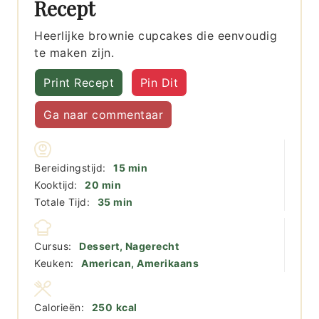
Recept
Heerlijke brownie cupcakes die eenvoudig
te maken zijn.
Print Recept
Pin Dit
Ga naar commentaar
minuten
Bereidingstijd:
15
min
minuten
Kooktijd:
20
min
minuten
Totale Tijd:
35
min
Cursus:
Dessert, Nagerecht
Keuken:
American, Amerikaans
Calorieën:
250
kcal