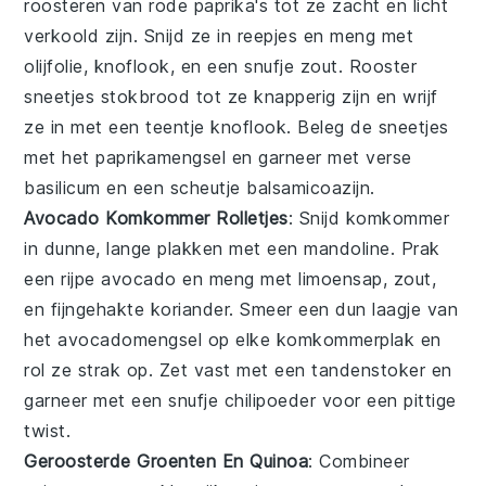
roosteren van
rode paprika's
tot ze zacht en licht
verkoold zijn. Snijd ze in reepjes en meng met
olijfolie
,
knoflook
, en een snufje
zout
. Rooster
sneetjes
stokbrood
tot ze knapperig zijn en wrijf
ze in met een teentje knoflook. Beleg de sneetjes
met het paprikamengsel en garneer met verse
basilicum
en een scheutje
balsamicoazijn
.
Avocado Komkommer Rolletjes
: Snijd
komkommer
in dunne, lange plakken met een mandoline. Prak
een rijpe
avocado
en meng met
limoensap
,
zout
,
en fijngehakte
koriander
. Smeer een dun laagje van
het avocadomengsel op elke komkommerplak en
rol ze strak op. Zet vast met een tandenstoker en
garneer met een snufje
chilipoeder
voor een pittige
twist.
Geroosterde Groenten En Quinoa
: Combineer