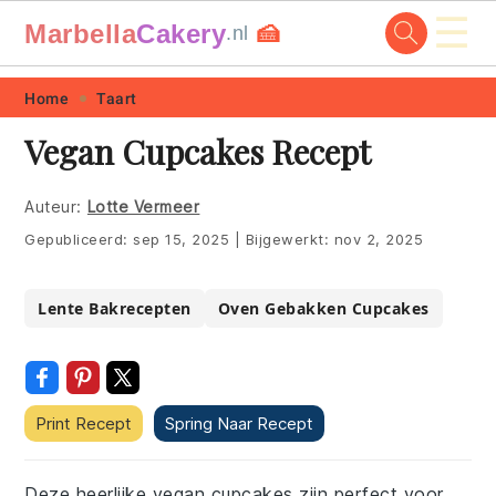
☰
Marbella
Cakery
🍰
.nl
Skip
Skip
Skip
Skip
Home
Taart
to
to
to
to
Vegan Cupcakes Recept
primary
main
primary
footer
navigation
content
sidebar
Auteur:
Lotte Vermeer
Gepubliceerd:
sep 15, 2025
|
Bijgewerkt:
nov 2, 2025
Lente Bakrecepten
Oven Gebakken Cupcakes
Print Recept
Spring Naar Recept
Deze heerlijke vegan cupcakes zijn perfect voor