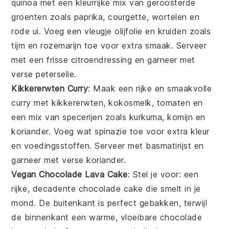
quinoa
met een kleurrijke mix van
geroosterde
groenten
zoals
paprika
,
courgette
,
wortelen
en
rode ui
. Voeg een vleugje
olijfolie
en
kruiden
zoals
tijm
en
rozemarijn
toe voor extra smaak. Serveer
met een frisse
citroendressing
en garneer met
verse peterselie
.
Kikkererwten Curry
: Maak een rijke en smaakvolle
curry
met
kikkererwten
,
kokosmelk
,
tomaten
en
een mix van
specerijen
zoals
kurkuma
,
komijn
en
koriander
. Voeg wat
spinazie
toe voor extra kleur
en voedingsstoffen. Serveer met
basmatirijst
en
garneer met
verse koriander
.
Vegan Chocolade Lava Cake
: Stel je voor: een
rijke, decadente
chocolade
cake die smelt in je
mond. De buitenkant is perfect gebakken, terwijl
de binnenkant een warme, vloeibare
chocolade