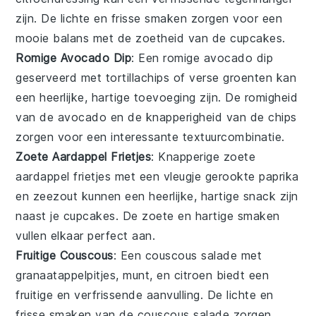
zijn. De lichte en frisse smaken zorgen voor een
mooie balans met de zoetheid van de cupcakes.
Romige Avocado Dip
: Een
romige avocado dip
geserveerd met
tortillachips
of
verse groenten
kan
een heerlijke, hartige toevoeging zijn. De romigheid
van de avocado en de knapperigheid van de chips
zorgen voor een interessante textuurcombinatie.
Zoete Aardappel Frietjes
: Knapperige
zoete
aardappel frietjes
met een vleugje
gerookte paprika
en
zeezout
kunnen een heerlijke, hartige snack zijn
naast je cupcakes. De zoete en hartige smaken
vullen elkaar perfect aan.
Fruitige Couscous
: Een
couscous salade
met
granaatappelpitjes
,
munt
, en
citroen
biedt een
fruitige en verfrissende aanvulling. De lichte en
frisse smaken van de couscous salade zorgen