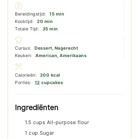
minuten
Bereidingstijd:
15
min
minuten
Kooktijd:
20
min
minuten
Totale Tijd:
35
min
Cursus:
Dessert, Nagerecht
Keuken:
American, Amerikaans
Calorieën:
200
kcal
Porties:
12
cupcakes
Ingrediënten
1.5
cups
All-purpose flour
1
cup
Sugar