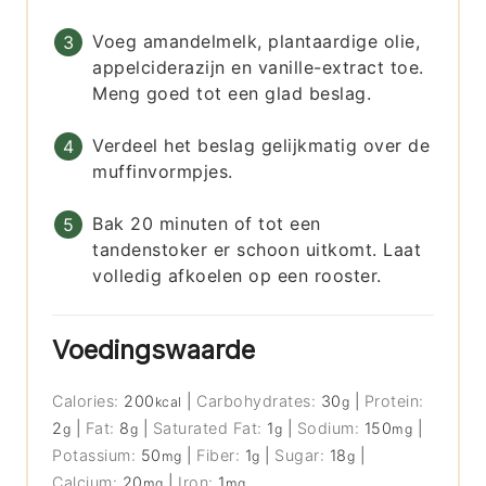
Voeg amandelmelk, plantaardige olie,
appelciderazijn en vanille-extract toe.
Meng goed tot een glad beslag.
Verdeel het beslag gelijkmatig over de
muffinvormpjes.
Bak 20 minuten of tot een
tandenstoker er schoon uitkomt. Laat
volledig afkoelen op een rooster.
Voedingswaarde
Calories:
200
|
Carbohydrates:
30
|
Protein:
kcal
g
2
|
Fat:
8
|
Saturated Fat:
1
|
Sodium:
150
|
g
g
g
mg
Potassium:
50
|
Fiber:
1
|
Sugar:
18
|
mg
g
g
Calcium:
20
|
Iron:
1
mg
mg