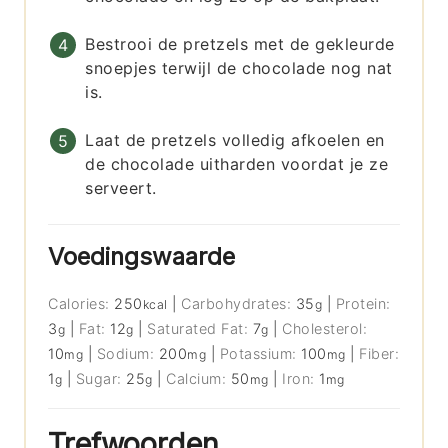
Bestrooi de pretzels met de gekleurde
snoepjes terwijl de chocolade nog nat
is.
Laat de pretzels volledig afkoelen en
de chocolade uitharden voordat je ze
serveert.
Voedingswaarde
Calories:
250
|
Carbohydrates:
35
|
Protein:
kcal
g
3
|
Fat:
12
|
Saturated Fat:
7
|
Cholesterol:
g
g
g
10
|
Sodium:
200
|
Potassium:
100
|
Fiber:
mg
mg
mg
1
|
Sugar:
25
|
Calcium:
50
|
Iron:
1
g
g
mg
mg
Trefwoorden