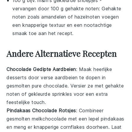
100 g bijv. m&m's gekleurde snoepjes
-
vervangen door
100 g gehakte noten
: Gehakte
noten zoals amandelen of hazelnoten voegen
een knapperige textuur en een nootachtige
smaak toe aan het recept.
Andere Alternatieve Recepten
Chocolade Gedipte Aardbeien
: Maak heerlijke
desserts
door verse aardbeien te dopen in
gesmolten
pure chocolade
. Versier ze met gehakte
noten
of gekleurde
sprinkles
voor een extra
feestelijke touch.
Pindakaas Chocolade Rotsjes
: Combineer
gesmolten
melkchocolade
met een lepel
pindakaas
en meng er knapperige
cornflakes
doorheen. Laat