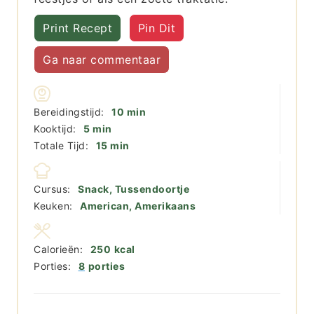
Print Recept
Pin Dit
Ga naar commentaar
minuten
Bereidingstijd:
10
min
minuten
Kooktijd:
5
min
minuten
Totale Tijd:
15
min
Cursus:
Snack, Tussendoortje
Keuken:
American, Amerikaans
Calorieën:
250
kcal
Porties:
8
porties