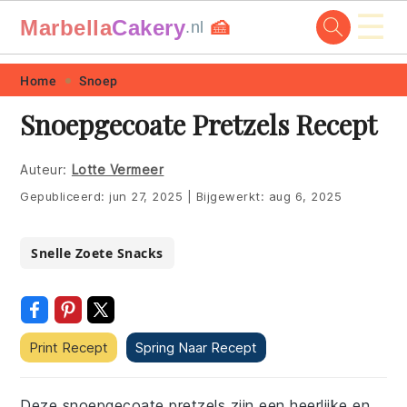
☰
Marbella
Cakery
🍰
.nl
Skip
Skip
Skip
Skip
Home
Snoep
to
to
to
to
Snoepgecoate Pretzels Recept
primary
main
primary
footer
navigation
content
sidebar
Auteur:
Lotte Vermeer
Gepubliceerd:
jun 27, 2025
|
Bijgewerkt:
aug 6, 2025
Snelle Zoete Snacks
Print Recept
Spring Naar Recept
Deze snoepgecoate pretzels zijn een heerlijke en