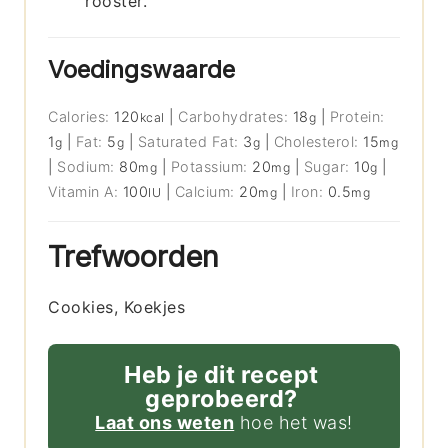
rooster.
Voedingswaarde
Calories:
120
|
Carbohydrates:
18
|
Protein:
kcal
g
1
|
Fat:
5
|
Saturated Fat:
3
|
Cholesterol:
15
g
g
g
mg
|
Sodium:
80
|
Potassium:
20
|
Sugar:
10
|
mg
mg
g
Vitamin A:
100
|
Calcium:
20
|
Iron:
0.5
IU
mg
mg
Trefwoorden
Cookies, Koekjes
Heb je dit recept
geprobeerd?
Laat ons weten
hoe het was!