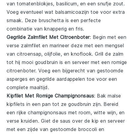
van
tomatenblokjes
,
basilicum
, en een snufje
zout
.
Voeg eventueel wat
balsamicoazijn
toe voor extra
smaak. Deze
bruschetta
is een perfecte
combinatie van knapperig en fris.
Gegrilde Zalmfilet Met Citroenboter
: Begin met een
verse
zalmfilet
en marineer deze met een mengsel
van
citroensap
,
olijfolie
, en
knoflook
. Grill de zalm
tot hij mooi goudbruin is en serveer met een romige
citroenboter
. Voeg een bijgerecht van gestoomde
asperges
en
gegrilde aardappelen
toe voor een
complete maaltijd.
Kipfilet Met Romige Champignonsaus
: Bak malse
kipfilets
in een pan tot ze goudbruin zijn. Bereid
een rijke
champignonsaus
met
room
,
witte wijn
, en
verse
kruiden
. Giet de saus over de kip en serveer
met een zijde van
gestoomde broccoli
en