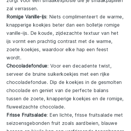
zorgt voor een smaakexplosie die je smaakpapillen
zal verrassen.
Romige Vanille-ijs
: Niets complimenteert de warme,
knapperige
koekjes
beter dan een bolletje
romige
vanille-ijs
. De koude, zijdezachte textuur van het
ijs vormt een prachtig contrast met de warme,
zoete koekjes, waardoor elke hap een feest
wordt.
Chocoladefondue
: Voor een decadente twist,
serveer de
bruine suikerkoekjes
met een rijke
chocoladefondue
. Dip de koekjes in de gesmolten
chocolade en geniet van de perfecte balans
tussen de zoete, knapperige koekjes en de romige,
fluweelzachte chocolade.
Frisse Fruitsalade
: Een lichte,
frisse fruitsalade
met
seizoensgebonden
fruit
zoals aardbeien, blauwe