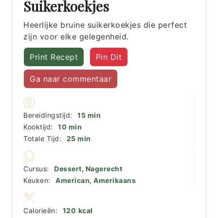
Suikerkoekjes
Heerlijke bruine suikerkoekjes die perfect
zijn voor elke gelegenheid.
Print Recept
Pin Dit
Ga naar commentaar
minuten
Bereidingstijd:
15
min
minuten
Kooktijd:
10
min
minuten
Totale Tijd:
25
min
Cursus:
Dessert, Nagerecht
Keuken:
American, Amerikaans
Calorieën:
120
kcal