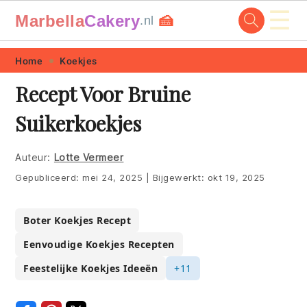
☰
Marbella
Cakery
🍰
.nl
Skip
Skip
Skip
Skip
Home
Koekjes
to
to
to
to
Recept Voor Bruine
primary
main
primary
footer
Suikerkoekjes
navigation
content
sidebar
Auteur:
Lotte Vermeer
Gepubliceerd:
mei 24, 2025
|
Bijgewerkt:
okt 19, 2025
Boter Koekjes Recept
Eenvoudige Koekjes Recepten
Feestelijke Koekjes Ideeën
+11