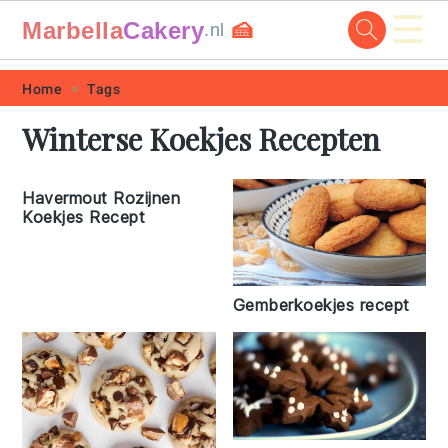
☰
Marbella
Cakery
🍰
.nl
Skip
Skip
Skip
Skip
Home
Tags
to
to
to
to
Winterse Koekjes Recepten
primary
main
primary
footer
navigation
content
sidebar
Havermout Rozijnen
Koekjes Recept
Gemberkoekjes recept