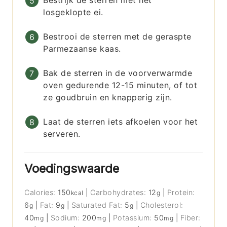
Bestrijk de sterren met het
losgeklopte ei.
Bestrooi de sterren met de geraspte
Parmezaanse kaas.
Bak de sterren in de voorverwarmde
oven gedurende 12-15 minuten, of tot
ze goudbruin en knapperig zijn.
Laat de sterren iets afkoelen voor het
serveren.
Voedingswaarde
Calories:
150
|
Carbohydrates:
12
|
Protein:
kcal
g
6
|
Fat:
9
|
Saturated Fat:
5
|
Cholesterol:
g
g
g
40
|
Sodium:
200
|
Potassium:
50
|
Fiber:
mg
mg
mg