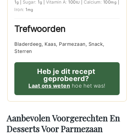
1
|
Sugar:
1
|
Vitamin A:
100
|
Calcium:
100
|
g
g
IU
mg
Iron:
1
mg
Trefwoorden
Bladerdeeg, Kaas, Parmezaan, Snack,
Sterren
Heb je dit recept
geprobeerd?
Laat ons weten
hoe het was!
Aanbevolen Voorgerechten En
Desserts Voor Parmezaan