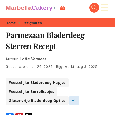
☰
Marbella
Cakery
🍰
.nl
Skip
Skip
Skip
Skip
Home
Deegwaren
to
to
to
to
Parmezaan Bladerdeeg
primary
main
primary
footer
Sterren Recept
navigation
content
sidebar
Auteur:
Lotte Vermeer
Gepubliceerd:
jun 26, 2025
|
Bijgewerkt:
aug 3, 2025
Feestelijke Bladerdeeg Hapjes
Feestelijke Borrelhapjes
Glutenvrije Bladerdeeg Opties
+1