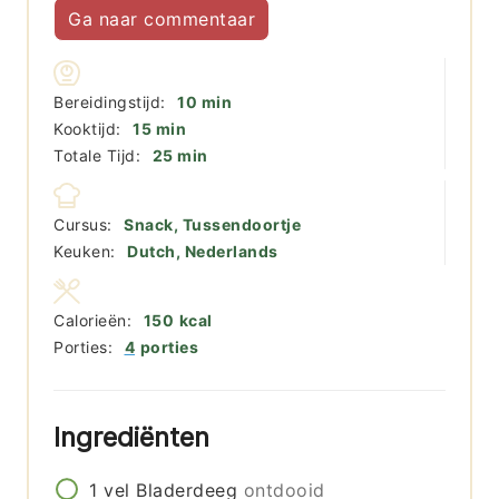
Ga naar commentaar
minuten
Bereidingstijd:
10
min
minuten
Kooktijd:
15
min
minuten
Totale Tijd:
25
min
Cursus:
Snack, Tussendoortje
Keuken:
Dutch, Nederlands
Calorieën:
150
kcal
Porties:
4
porties
Ingrediënten
1
vel
Bladerdeeg
ontdooid