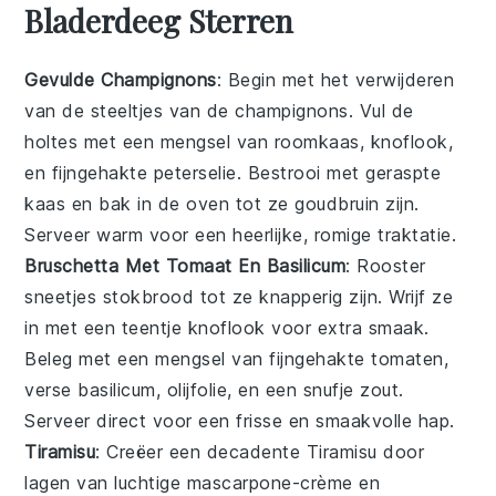
Bladerdeeg Sterren
Gevulde Champignons
: Begin met het verwijderen
van de steeltjes van de
champignons
. Vul de
holtes met een mengsel van
roomkaas
,
knoflook
,
en fijngehakte
peterselie
. Bestrooi met
geraspte
kaas
en bak in de oven tot ze goudbruin zijn.
Serveer warm voor een heerlijke, romige traktatie.
Bruschetta Met Tomaat En Basilicum
: Rooster
sneetjes
stokbrood
tot ze knapperig zijn. Wrijf ze
in met een teentje
knoflook
voor extra smaak.
Beleg met een mengsel van fijngehakte
tomaten
,
verse
basilicum
,
olijfolie
, en een snufje
zout
.
Serveer direct voor een frisse en smaakvolle hap.
Tiramisu
: Creëer een decadente
Tiramisu
door
lagen van luchtige
mascarpone
-crème en