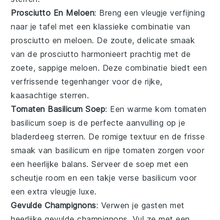
Prosciutto En Meloen
: Breng een vleugje verfijning
naar je tafel met een klassieke combinatie van
prosciutto
en
meloen
. De zoute, delicate smaak
van de prosciutto harmonieert prachtig met de
zoete, sappige meloen. Deze combinatie biedt een
verfrissende tegenhanger voor de rijke,
kaasachtige sterren.
Tomaten Basilicum Soep
: Een warme kom
tomaten
basilicum soep
is de perfecte aanvulling op je
bladerdeeg sterren. De romige textuur en de frisse
smaak van
basilicum
en
rijpe tomaten
zorgen voor
een heerlijke balans. Serveer de soep met een
scheutje
room
en een takje verse basilicum voor
een extra vleugje luxe.
Gevulde Champignons
: Verwen je gasten met
heerlijke gevulde
champignons
. Vul ze met een