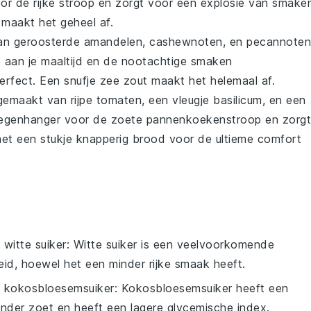
or de rijke stroop en zorgt voor een explosie van smake
maakt het geheel af.
van geroosterde
amandelen
,
cashewnoten
, en
pecannoten
 aan je maaltijd en de nootachtige smaken
erfect. Een snufje
zee zout
maakt het helemaal af.
emaakt van rijpe
tomaten
, een vleugje
basilicum
, en een
 tegenhanger voor de zoete pannenkoekenstroop en zorgt
met een stukje knapperig
brood
voor de ultieme comfort
 witte suiker
: Witte suiker is een veelvoorkomende
eid, hoewel het een minder rijke smaak heeft.
 kokosbloesemsuiker
: Kokosbloesemsuiker heeft een
minder zoet en heeft een lagere glycemische index.