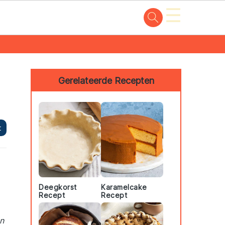
☰
Primary
Sidebar
Gerelateerde Recepten
t
Deegkorst
Karamelcake
Recept
Recept
n