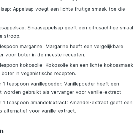
elsap
: Appelsap voegt een lichte fruitige smaak toe die
asappelsap
: Sinaasappelsap geeft een citrusachtige smaa
e stroop.
blespoon margarine
: Margarine heeft een vergelijkbare
er voor boter in de meeste recepten.
blespoon kokosolie
: Kokosolie kan een lichte kokossmaa
boter in veganistische recepten.
or
1 teaspoon vanillepoeder
: Vanillepoeder heeft een
 worden gebruikt als vervanger voor vanille-extract.
or
1 teaspoon amandelextract
: Amandel-extract geeft een
alternatief voor vanille-extract.
n