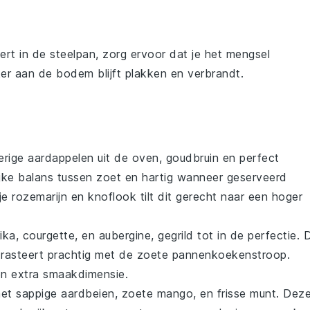
rt in de
steelpan
, zorg ervoor dat je het mengsel
er aan de bodem blijft plakken en verbrandt.
perige
aardappelen
uit de oven, goudbruin en perfect
jke balans tussen zoet en hartig wanneer geserveerd
gje
rozemarijn
en
knoflook
tilt dit gerecht naar een hoger
ika
,
courgette
, en
aubergine
, gegrild tot in de perfectie. 
trasteert prachtig met de zoete pannenkoekenstroop.
n extra smaakdimensie.
met sappige
aardbeien
, zoete
mango
, en frisse
munt
. Dez