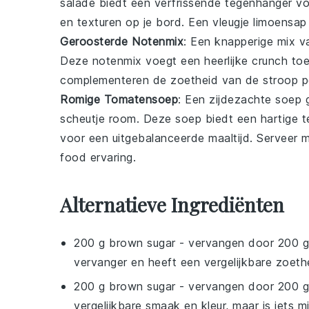
salade biedt een verfrissende tegenhanger vo
en texturen op je bord. Een vleugje
limoensap
Geroosterde Notenmix
: Een knapperige mix 
Deze notenmix voegt een heerlijke crunch toe
complementeren de zoetheid van de stroop p
Romige Tomatensoep
: Een zijdezachte
soep
g
scheutje
room
. Deze soep biedt een hartige
voor een uitgebalanceerde maaltijd. Serveer 
food ervaring.
Alternatieve Ingrediënten
200 g brown sugar
- vervangen door
200 g
vervanger en heeft een vergelijkbare zoeth
200 g brown sugar
- vervangen door
200 g
vergelijkbare smaak en kleur, maar is iets 