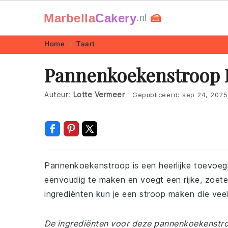
Marbella
Cakery
🍰
.nl
Skip
Skip
Skip
Skip
Home
Taart
to
to
to
to
Pannenkoekenstroop 
primary
main
primary
footer
navigation
content
sidebar
Auteur:
Lotte Vermeer
Gepubliceerd:
sep 24, 2025
Pannenkoekenstroop is een heerlijke toevoegi
eenvoudig te maken en voegt een rijke, zoet
ingrediënten kun je een stroop maken die vee
De ingrediënten voor deze pannenkoekenstroop