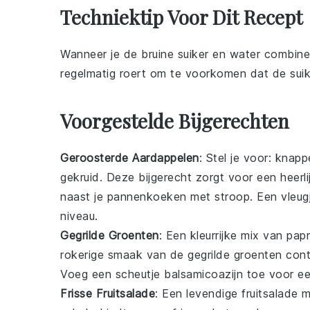
Techniektip Voor Dit Recept
Wanneer je de
bruine suiker
en
water
combinee
regelmatig roert om te voorkomen dat de suik
Voorgestelde Bijgerechten
Geroosterde Aardappelen
: Stel je voor: knap
gekruid. Deze
bijgerecht
zorgt voor een heerli
naast je pannenkoeken met stroop. Een vleu
niveau.
Gegrilde Groenten
: Een kleurrijke mix van
papr
rokerige smaak van de gegrilde groenten con
Voeg een scheutje
balsamicoazijn
toe voor ee
Frisse Fruitsalade
: Een levendige fruitsalade 