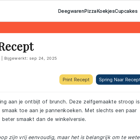
Deegwaren
Pizza
Koekjes
Cupcakes
Recept
|
Bijgewerkt:
sep 24, 2025
Print Recept
Spring Naar Recep
ng aan je ontbijt of brunch. Deze zelfgemaakte stroop is
e smaak toe aan je pannenkoeken. Met slechts een paar
l beter smaakt dan de winkelversie.
 zijn vrij eenvoudig, maar het is belangrijk om te wete